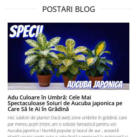
POSTARI BLOG
Adu Culoare în Umbră: Cele Mai
Spectaculoase Soiuri de Aucuba japonica pe
Care Să le Ai în Grădină
Hei, iubitori de plante! Dacă aveți zone umbrite în grădină, care
par mereu puțin triste, am o soluție fantastică pentru voi:
Aucuba japonica ! Numită popular și laurul de aur , această
plantă veșnic verde este o adevărată campioană la rezistență și