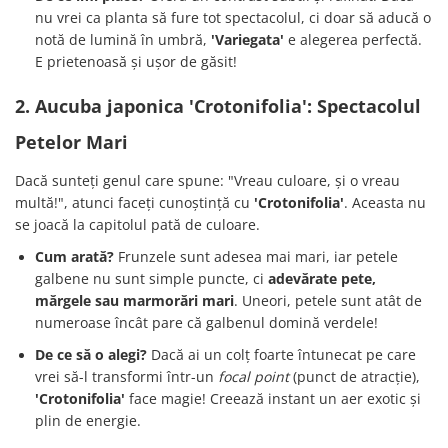
nu vrei ca planta să fure tot spectacolul, ci doar să aducă o
notă de lumină în umbră,
'Variegata'
e alegerea perfectă.
E prietenoasă și ușor de găsit!
2. Aucuba japonica 'Crotonifolia': Spectacolul
Petelor Mari
Dacă sunteți genul care spune: "Vreau culoare, și o vreau
multă!", atunci faceți cunoștință cu
'Crotonifolia'
. Aceasta nu
se joacă la capitolul pată de culoare.
Cum arată?
Frunzele sunt adesea mai mari, iar petele
galbene nu sunt simple puncte, ci
adevărate pete,
mărgele sau marmorări mari
. Uneori, petele sunt atât de
numeroase încât pare că galbenul domină verdele!
De ce să o alegi?
Dacă ai un colț foarte întunecat pe care
vrei să-l transformi într-un
focal point
(punct de atracție),
'Crotonifolia'
face magie! Creează instant un aer exotic și
plin de energie.