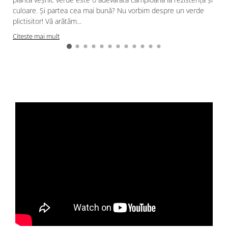
culoare. Și partea cea mai bună? Nu vorbim despre un verde
plictisitor! Vă arătăm...
Citeste mai mult