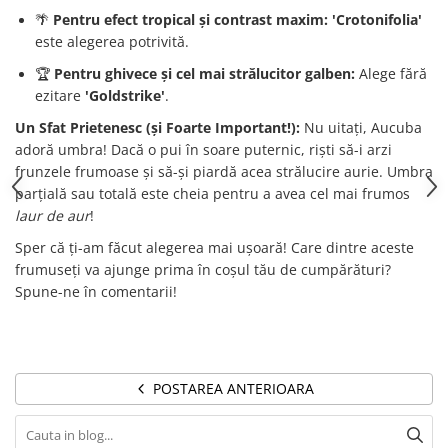
🌴
Pentru efect tropical și contrast maxim:
'Crotonifolia'
este alegerea potrivită.
🏆
Pentru ghivece și cel mai strălucitor galben:
Alege fără
ezitare
'Goldstrike'
.
Un Sfat Prietenesc (și Foarte Important!):
Nu uitați, Aucuba
adoră umbra! Dacă o pui în soare puternic, riști să-i arzi
frunzele frumoase și să-și piardă acea strălucire aurie. Umbra
parțială sau totală este cheia pentru a avea cel mai frumos
laur de aur
!
Sper că ți-am făcut alegerea mai ușoară! Care dintre aceste
frumuseți va ajunge prima în coșul tău de cumpărături?
Spune-ne în comentarii!
POSTAREA ANTERIOARA