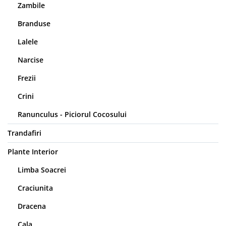
Zambile
Branduse
Lalele
Narcise
Frezii
Crini
Ranunculus - Piciorul Cocosului
Trandafiri
Plante Interior
Limba Soacrei
Craciunita
Dracena
Cala