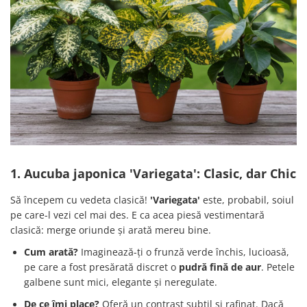
1. Aucuba japonica 'Variegata': Clasic, dar Chic
Să începem cu vedeta clasică!
'Variegata'
este, probabil, soiul
pe care-l vezi cel mai des. E ca acea piesă vestimentară
clasică: merge oriunde și arată mereu bine.
Cum arată?
Imaginează-ți o frunză verde închis, lucioasă,
pe care a fost presărată discret o
pudră fină de aur
. Petele
galbene sunt mici, elegante și neregulate.
De ce îmi place?
Oferă un contrast subtil și rafinat. Dacă