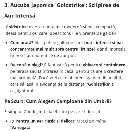
3. Aucuba japonica 'Goldstrike': Sclipirea de
Aur Intensă
'Goldstrike'
este varianta mai modernă și mai compactă,
ideală pentru cei care iubesc tonurile vibrante de galben.
Cum arată?
Aici, petele galbene sunt
mari, intense și par
concentrate mai mult spre centrul frunzei
, dând impresia
unei sclipiri autentice de aur pur.
De ce să o alegi?
E fantastică pentru
ghivece și containere
pe terasă sau la intrarea în casă, pentru că are o creștere
mai ordonată. Dacă vrei cel mai intens galben disponibil,
care să iasă în evidență de la distanță,
'Goldstrike'
e
câștigătorul.
Pe Scurt: Cum Alegem Campioana din Umbră?
E simplu! Gândește-te la efectul pe care-l dorești:
🌿
Pentru un aer clasic și delicat:
Mergi pe mâna
'Variegata'
.