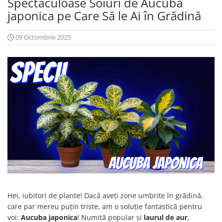
Spectaculoase Soiuri de Aucuba
Prun - Prunus
Bulbi de Delphinium
japonica pe Care Să le Ai în Grădină
Bulbi de Echinacea
Păr - Pyrus communis
Bulbi de Frezie
Smochini - Ficus carica
09 Octombrie 2025
Bulbi de Fritillaria
Viță de Vie - Vitis
Bulbi de Gaillardia (Kokarda)
Zmeur - Rubus
Bulbi de Gladiole
Bulbi de Irisi - Stanjenel
Bulbi de Lalele
Bulbi de Leucanthemum
Bulbi de Muscari
Bulbi de Narcise
Bulbi de Ranunculus
Bulbi de Tigridia
Bulbi de Zambile
Bulbi de Zantedeschia
Bulbi Sparaxis
Hei, iubitori de plante! Dacă aveți zone umbrite în grădină,
care par mereu puțin triste, am o soluție fantastică pentru
Mixuri de Bulbi
voi:
Aucuba japonica
! Numită popular și
laurul de aur
,
Seminte de Flori