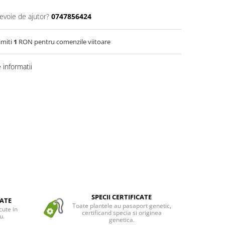
nevoie de ajutor?
0747856424
imiti
1
RON pentru comenzile viitoare
informatii
SPECII CERTIFICATE
ATE
Toate plantele au pasaport genetic,
cute in
certificand specia si originea
u.
genetica.