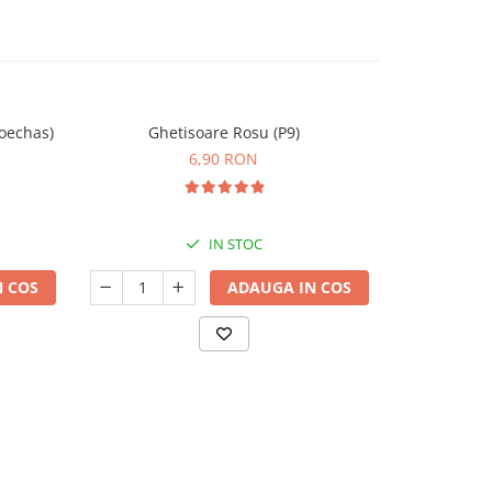
oechas)
Ghetisoare Rosu (P9)
Mușcată Ind
S
6,90 RON
IN STOC
 COS
ADAUGA IN COS