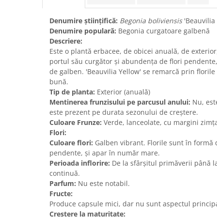
Denumire științifică:
Begonia boliviensis
'Beauvilia
Denumire populară:
Begonia curgatoare galbenă
Descriere:
Este o plantă erbacee, de obicei anuală, de exterio
portul său curgător și abundența de flori pendente,
de galben. 'Beauvilia Yellow' se remarcă prin floril
bună.
Tip de planta:
Exterior (anuală)
Mentinerea frunzisului pe parcusul anului:
Nu, este
este prezent pe durata sezonului de creștere.
Culoare Frunze:
Verde, lanceolate, cu margini zimța
Flori:
Culoare flori:
Galben vibrant. Florile sunt în formă 
pendente, și apar în număr mare.
Perioada inflorire:
De la sfârșitul primăverii până la
continuă.
Parfum:
Nu este notabil.
Fructe:
Produce capsule mici, dar nu sunt aspectul principa
Crestere la maturitate: