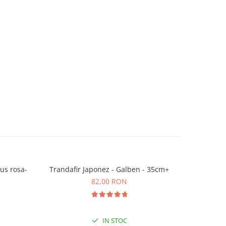
cus rosa-
Trandafir Japonez - Galben - 35cm+
Tranda
82,00 RON
IN STOC