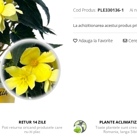
Cod Produs:
PLE330136-1
Ai 
La achizitionarea acestui produs pr
Adauga la Favorite
Cere 
RETUR 14 ZILE
PLANTE ACLIMATIZ
Poti returna oricand produsele care
Toate plantele sunt cres
nu iti plac
Romania, langa Sibi