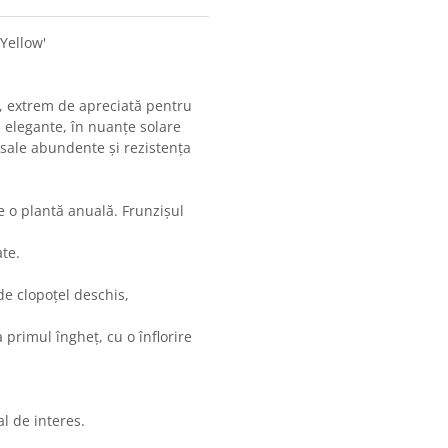
 Yellow'
r, extrem de apreciată pentru
 elegante, în nuanțe solare
e sale abundente și rezistența
 o plantă anuală. Frunzișul
te.
de clopoțel deschis,
 primul îngheț, cu o înflorire
l de interes.