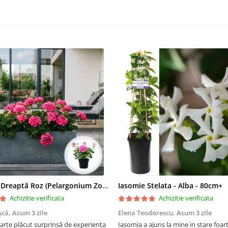
Mușcată Dreaptă Roz (Pelargonium Zonale)
Iasomie Stelata - Alba - 80cm+
Achizitie verificata
Achizitie verificata
șcă,
Acum 3 zile
Elena Teodorescu,
Acum 3 zile
arte plăcut surprinsă de experiența
Iasomia a ajuns la mine in stare foar