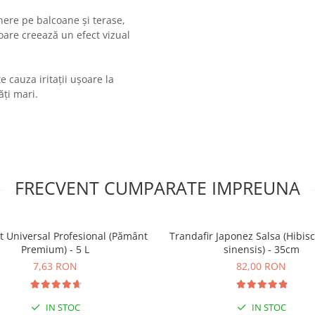
nere pe balcoane și terase,
toare creează un efect vizual
 cauza iritații ușoare la
ți mari.
FRECVENT CUMPARATE IMPREUNA
t Universal Profesional (Pământ
Trandafir Japonez Salsa (Hibis
Premium) - 5 L
sinensis) - 35cm
7,63 RON
82,00 RON
IN STOC
IN STOC