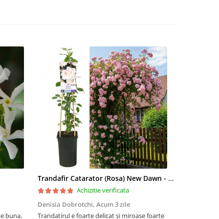
Trandafir Catarator (Rosa) New Dawn - 75cm
Artar Palma
Achizitie verificata
Denisia Dobrotchi,
Acum 3 zile
Hanceanu D
te buna,
Trandatirul e foarte delicat și miroase foarte
Felicitări