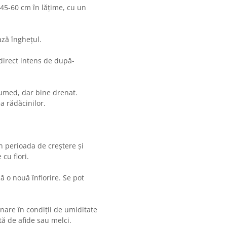
 45-60 cm în lățime, cu un
ază înghețul.
 direct intens de după-
umed, dar bine drenat.
a rădăcinilor.
n perioada de creștere și
cu flori.
ă o nouă înflorire. Se pot
inare în condiții de umiditate
ată de afide sau melci.