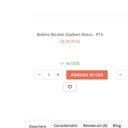
Seminte de Ierburi
Seminte de Legume/Fructe
Bidens Bicolor (Galben-Rosu) - P13
28,00 RON
IN STOC
ADAUGA IN COS
Caracteristici
Review-uri
(0)
Blog
Descriere