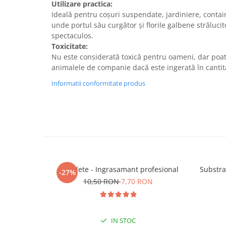
Utilizare practica:
Ideală pentru coșuri suspendate, jardiniere, contai
unde portul său curgător și florile galbene străluci
spectaculos.
Toxicitate:
Nu este considerată toxică pentru oameni, dar poate
animalele de companie dacă este ingerată în cantită
Informatii conformitate produs
5 Tablete - Ingrasamant profesional
Substra
-27%
10,50 RON
7,70 RON
IN STOC