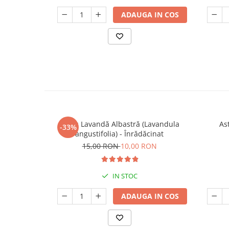
ADAUGA IN COS
Butaș Lavandă Albastră (Lavandula
Ast
-33%
angustifolia) - Înrădăcinat
15,00 RON
10,00 RON
IN STOC
ADAUGA IN COS