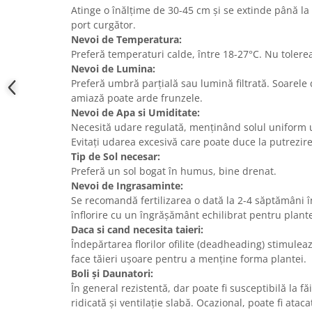
Atinge o înălțime de 30-45 cm și se extinde până la
port curgător.
Nevoi de Temperatura:
Preferă temperaturi calde, între 18-27°C. Nu tolere
Nevoi de Lumina:
Preferă umbră parțială sau lumină filtrată. Soarele
amiază poate arde frunzele.
Nevoi de Apa si Umiditate:
Necesită udare regulată, menținând solul uniform 
Evitați udarea excesivă care poate duce la putrezire
Tip de Sol necesar:
Preferă un sol bogat în humus, bine drenat.
Nevoi de Ingrasaminte:
Se recomandă fertilizarea o dată la 2-4 săptămâni î
înflorire cu un îngrășământ echilibrat pentru plante 
Daca si cand necesita taieri:
Îndepărtarea florilor ofilite (deadheading) stimuleaz
face tăieri ușoare pentru a menține forma plantei.
Boli și Daunatori:
În general rezistentă, dar poate fi susceptibilă la fă
ridicată și ventilație slabă. Ocazional, poate fi atac