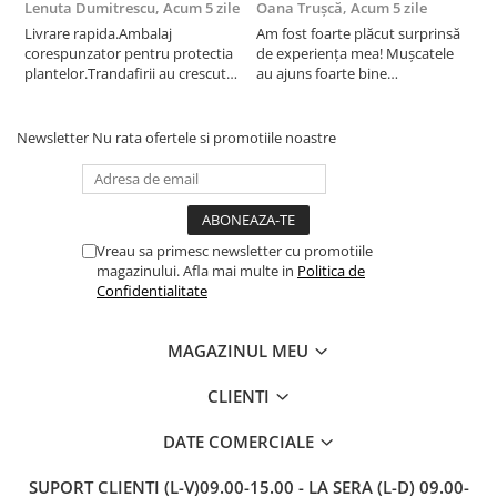
Lenuta Dumitrescu,
Acum 5 zile
Oana Trușcă,
Acum 5 zile
E
Livrare rapida.Ambalaj
Am fost foarte plăcut surprinsă
I
corespunzator pentru protectia
de experiența mea! Mușcatele
f
plantelor.Trandafirii au crescut
au ajuns foarte bine
r
deja.Multumesc.
împachetate, în stare impecabilă,
c
fără să fie afectate pe timpul
c
transportului. Se vede că au fost
c
Newsletter
Nu rata ofertele si promotiile noastre
ambalate cu multă grijă. Acum
v
sunt frumos înflorite și...
e
Vreau sa primesc newsletter cu promotiile
magazinului. Afla mai multe in
Politica de
Confidentialitate
MAGAZINUL MEU
CLIENTI
DATE COMERCIALE
SUPORT CLIENTI
(L-V)09.00-15.00 - LA SERA (L-D) 09.00-