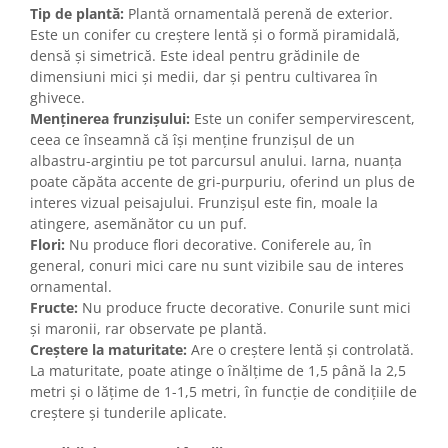
Tip de plantă:
Plantă ornamentală perenă de exterior.
Este un conifer cu creștere lentă și o formă piramidală,
densă și simetrică. Este ideal pentru grădinile de
dimensiuni mici și medii, dar și pentru cultivarea în
ghivece.
Menținerea frunzișului:
Este un conifer sempervirescent,
ceea ce înseamnă că își menține frunzișul de un
albastru-argintiu pe tot parcursul anului. Iarna, nuanța
poate căpăta accente de gri-purpuriu, oferind un plus de
interes vizual peisajului. Frunzișul este fin, moale la
atingere, asemănător cu un puf.
Flori:
Nu produce flori decorative. Coniferele au, în
general, conuri mici care nu sunt vizibile sau de interes
ornamental.
Fructe:
Nu produce fructe decorative. Conurile sunt mici
și maronii, rar observate pe plantă.
Creștere la maturitate:
Are o creștere lentă și controlată.
La maturitate, poate atinge o înălțime de 1,5 până la 2,5
metri și o lățime de 1-1,5 metri, în funcție de condițiile de
creștere și tunderile aplicate.