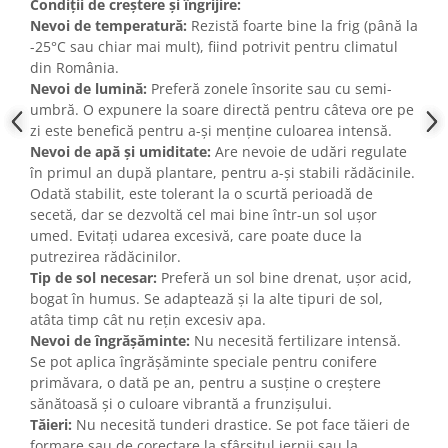
Condiții de creștere și îngrijire:
Nevoi de temperatură:
Rezistă foarte bine la frig (până la
-25°C sau chiar mai mult), fiind potrivit pentru climatul
din România.
Nevoi de lumină:
Preferă zonele însorite sau cu semi-
umbră. O expunere la soare directă pentru câteva ore pe
zi este benefică pentru a-și menține culoarea intensă.
Nevoi de apă și umiditate:
Are nevoie de udări regulate
în primul an după plantare, pentru a-și stabili rădăcinile.
Odată stabilit, este tolerant la o scurtă perioadă de
secetă, dar se dezvoltă cel mai bine într-un sol ușor
umed. Evitați udarea excesivă, care poate duce la
putrezirea rădăcinilor.
Tip de sol necesar:
Preferă un sol bine drenat, ușor acid,
bogat în humus. Se adaptează și la alte tipuri de sol,
atâta timp cât nu rețin excesiv apa.
Nevoi de îngrășăminte:
Nu necesită fertilizare intensă.
Se pot aplica îngrășăminte speciale pentru conifere
primăvara, o dată pe an, pentru a susține o creștere
sănătoasă și o culoare vibrantă a frunzișului.
Tăieri:
Nu necesită tunderi drastice. Se pot face tăieri de
formare sau de corectare la sfârșitul iernii sau la