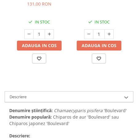
- 30cm
131,00 RON
IN STOC
IN STOC
ADAUGA IN COS
ADAUGA IN COS
Descriere
Denumire științifică:
Chamaecyparis pisifera
'Boulevard'
Denumire populară:
Chiparos de aur 'Boulevard' sau
Chiparos japonez 'Boulevard'
Descriere: