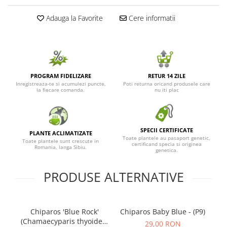
Seminte de Ierburi
Adauga la Favorite
Cere informatii
Seminte de Legume/Fructe
PROGRAM FIDELIZARE
RETUR 14 ZILE
Inregistreaza-te si acumulezi puncte,
Poti returna oricand produsele care
la fiecare comanda.
nu iti plac
SPECII CERTIFICATE
PLANTE ACLIMATIZATE
Toate plantele au pasaport genetic,
Toate plantele sunt crescute in
certificand specia si originea
Romania, langa Sibiu.
genetica.
PRODUSE ALTERNATIVE
Chiparos 'Blue Rock'
Chiparos Baby Blue - (P9)
(Chamaecyparis thyoides)
29,00 RON