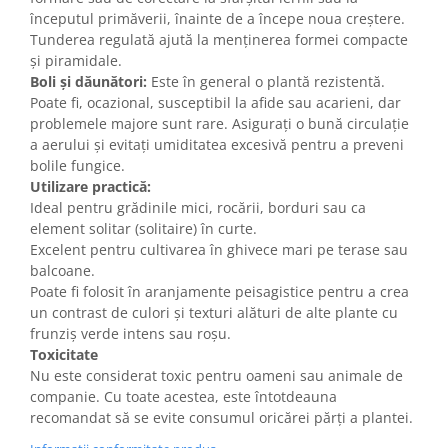
începutul primăverii, înainte de a începe noua creștere.
Tunderea regulată ajută la menținerea formei compacte
și piramidale.
Boli și dăunători:
Este în general o plantă rezistentă.
Poate fi, ocazional, susceptibil la afide sau acarieni, dar
problemele majore sunt rare. Asigurați o bună circulație
a aerului și evitați umiditatea excesivă pentru a preveni
bolile fungice.
Utilizare practică:
Ideal pentru grădinile mici, rocării, borduri sau ca
element solitar (solitaire) în curte.
Excelent pentru cultivarea în ghivece mari pe terase sau
balcoane.
Poate fi folosit în aranjamente peisagistice pentru a crea
un contrast de culori și texturi alături de alte plante cu
frunziș verde intens sau roșu.
Toxicitate
Nu este considerat toxic pentru oameni sau animale de
companie. Cu toate acestea, este întotdeauna
recomandat să se evite consumul oricărei părți a plantei.