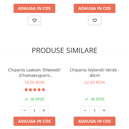
ADAUGA IN COS
ADAUGA IN COS
PRODUSE SIMILARE
Chiparos Lawson 'Ellwoodii'
Chiparos leylandii Verde -
(Chamaecyparis
40cm
lawsoniana) - 20cm
18,50 RON
22,00 RON
IN STOC
IN STOC
ADAUGA IN COS
ADAUGA IN COS