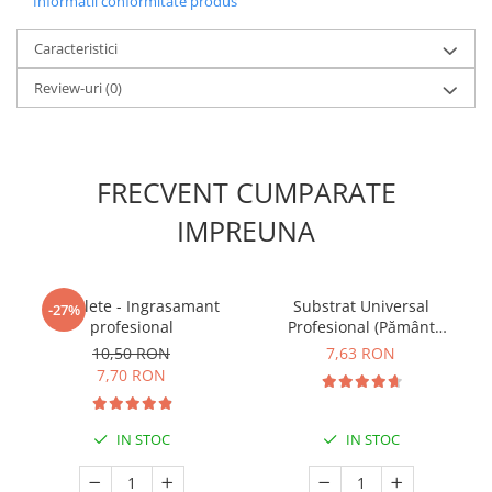
Informatii conformitate produs
Caracteristici
Review-uri
(0)
FRECVENT CUMPARATE
IMPREUNA
5 Tablete - Ingrasamant
Substrat Universal
-27%
profesional
Profesional (Pământ
Premium) - 5 L
10,50 RON
7,63 RON
7,70 RON
IN STOC
IN STOC