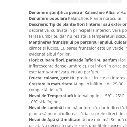
Denumire științifică pentru 'Kalanchoe Albă'
Kalan
Denumire populară
Kalanchoe, Planta norocului
Descriere: Tip de plantă/flori (interior sau exterior
decorativă, cultivată în principal la interior. Vara p
terase umbrite, dar nu rezistă la temperaturi scăzu
Menținerea frunzișului pe parcursul anului, culoa
cărnos și lucios. Culoarea frunzelor este un verde î
evidență albul florilor.
Flori: culoare flori, perioada înflorire, parfum
Flori
inflorescențe dense (umbrele). Pot înflori în orice p
este iarna-primăvara. Nu au parfum.
Fructe: culoare, gust
Nu produce fructe cu interes 
Creștere la maturitate
Atinge o înălțime de 25-30 
compactă de tufă.
Nevoi de Temperatură
Interval optim: 15°C - 25°C.
10°C și la îngheț.
Nevoi de Lumină
Lumină puternică, dar indirectă.
planta să nu mai înflorească, iar soarele direct de 
Nevoi de Apă și Umiditate
Udare minimă. Se udă d
uscat. Nu necesită pulverizare, umiditatea excesiv