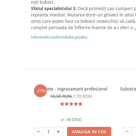
noii boboci.
Sfatul specialistului 3:
Dacă primești sau cumperi pla
replanta imediat. Mutarea dintr-un ghiveci în altul 
stres care poate face ca bobocii nedeschiși să cad
complet perioada de înflorire înainte de a-i oferi o 
Informatii conformitate produs
5 Tablete - Ingrasamant profesional
Substra
-27%
10,50 RON
7,70 RON
IN STOC
ADAUGA IN COS