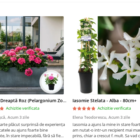
Mușcată Dreaptă Roz (Pelargonium Zonale)
Iasomie Stelata - Alba - 80cm+
Achizitie verificata
Achizitie verificata
șcă,
Acum 3 zile
Elena Teodorescu,
Acum 3 zile
arte plăcut surprinsă de experiența
Iasomia a ajuns la mine in stare foar
atele au ajuns foarte bine
am nutat-o intr-un recipient mai mar
e, în stare impecabilă, fără să fie
prins, chiar a crescut f. mult. Sa vad