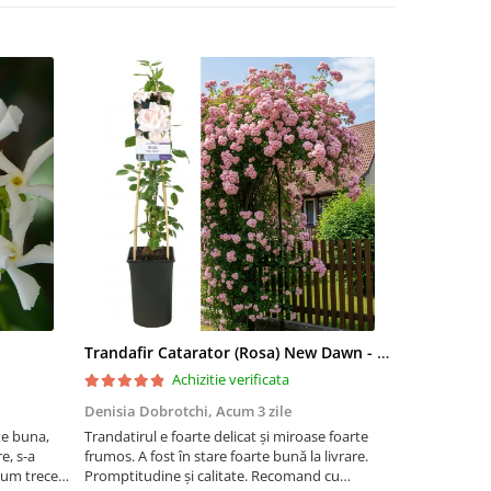
Trandafir Catarator (Rosa) New Dawn - 75cm
Artar Palma
Achizitie verificata
Denisia Dobrotchi,
Acum 3 zile
Hanceanu D
te buna,
Trandatirul e foarte delicat și miroase foarte
Felicitări
e, s-a
frumos. A fost în stare foarte bună la livrare.
 cum trece
Promptitudine și calitate. Recomand cu