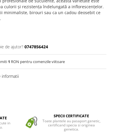
i profesionale de suculente, această varietate este
 culorii și rezistența îndelungată a inflorescențelor.
ii minimaliste, birouri sau ca un cadou deosebit ce
.
ie de ajutor?
0747856424
imiti
1
RON pentru comenzile viitoare
informatii
SPECII CERTIFICATE
ATE
Toate plantele au pasaport genetic,
cute in
certificand specia si originea
u.
genetica.