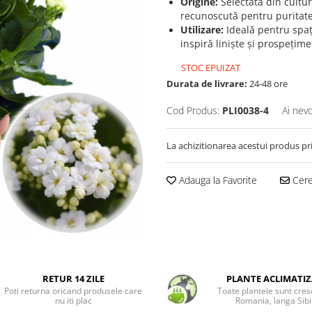
Origine:
Selectată din cultur
recunoscută pentru puritatea
Utilizare:
Ideală pentru spaț
inspiră liniște și prospețime
STOC EPUIZAT
Durata de livrare:
24-48 ore
Cod Produs:
PLI0038-4
Ai nevo
La achizitionarea acestui produs pr
Adauga la Favorite
Cere 
RETUR 14 ZILE
PLANTE ACLIMATIZ
Poti returna oricand produsele care
Toate plantele sunt cres
nu iti plac
Romania, langa Sibi