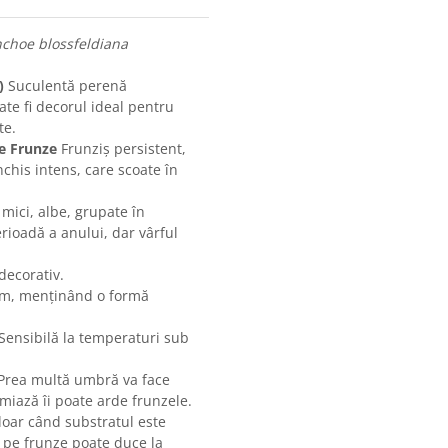
choe blossfeldiana
)
Suculentă perenă
oate fi decorul ideal pentru
te.
re Frunze
Frunziș persistent,
nchis intens, care scoate în
 mici, albe, grupate în
erioadă a anului, dar vârful
decorativ.
cm, menținând o formă
 Sensibilă la temperaturi sub
 Prea multă umbră va face
amiază îi poate arde frunzele.
oar când substratul este
ă pe frunze poate duce la