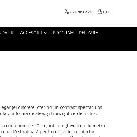
0747856424
0,00
DAFIRI
ACCESORII
PROGRAM FIDELIZARE
leganței discrete, oferind un contrast spectaculos
culat, în formă de stea, și frunzișul verde închis,
ă la o înălțime de 20 cm, într-un ghiveci cu diametrul
ompactă și rafinată pentru orice decor interior.