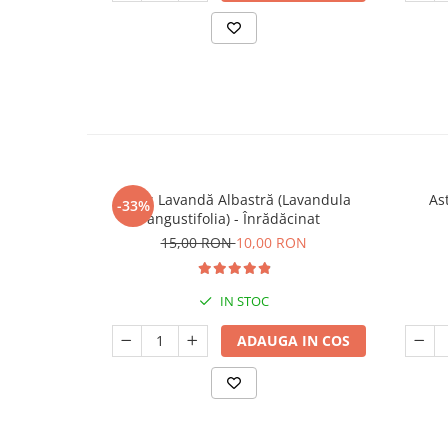
Butaș Lavandă Albastră (Lavandula
Ast
-33%
angustifolia) - Înrădăcinat
15,00 RON
10,00 RON
IN STOC
ADAUGA IN COS