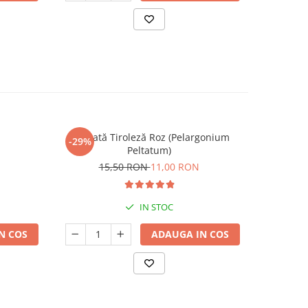
Mușcată Tiroleză Roz (Pelargonium
Criz
-29%
-22%
Peltatum)
4
15,50 RON
11,00 RON
IN STOC
N COS
ADAUGA IN COS