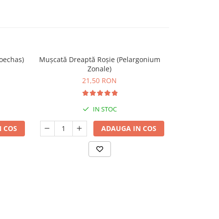
oechas)
Mușcată Dreaptă Roșie (Pelargonium
Crizant
-28%
Zonale)
39,
21,50 RON
IN STOC
 COS
ADAUGA IN COS