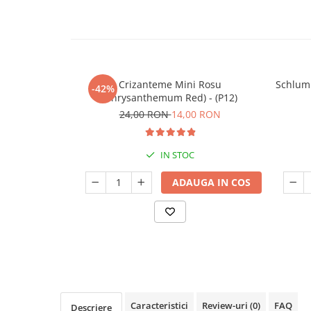
Seminte de Ierburi
Seminte de Legume/Fructe
Crizanteme Mini Rosu
Schlumb
-42%
(Chrysanthemum Red) - (P12)
24,00 RON
14,00 RON
IN STOC
ADAUGA IN COS
Caracteristici
Review-uri
(0)
FAQ
Descriere