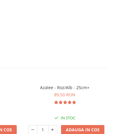
Azalee - Roz/Alb - 25cm+
Crot
89,50 RON
IN STOC
N COS
ADAUGA IN COS