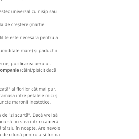
stec universal cu nisip sau
da de creștere (martie-
ofilite este necesară pentru a
 umiditate mare) și păduchii
ne, purificarea aerului.
 companie
(câini/pisici) dacă
ță" al florilor cât mai pur,
rămasă între petalele mici și
uncte maronii inestetice.
de "zi scurtă". Dacă vrei să
amna să nu stea într-o cameră
 târziu în noapte. Are nevoie
p de o lună pentru a-și forma