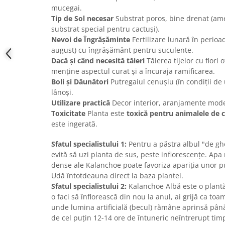
mucegai.
Tip de Sol necesar
Substrat poros, bine drenat (ame
substrat special pentru cactuși).
Nevoi de Îngrășăminte
Fertilizare lunară în perioa
august) cu îngrășământ pentru suculente.
Dacă și când necesită tăieri
Tăierea tijelor cu flori 
menține aspectul curat și a încuraja ramificarea.
Boli și Dăunători
Putregaiul cenușiu (în condiții de
lânoși.
Utilizare practică
Decor interior, aranjamente moder
Toxicitate
Planta este
toxică pentru animalele de
este ingerată.
Sfatul specialistului 1:
Pentru a păstra albul "de ghea
evită să uzi planta de sus, peste inflorescențe. Apa 
dense ale Kalanchoe poate favoriza apariția unor p
Udă întotdeauna direct la baza plantei.
Sfatul specialistului 2:
Kalanchoe Albă este o plantă 
o faci să înflorească din nou la anul, ai grijă ca to
unde lumina artificială (becul) rămâne aprinsă până
de cel puțin 12-14 ore de întuneric neîntrerupt tim