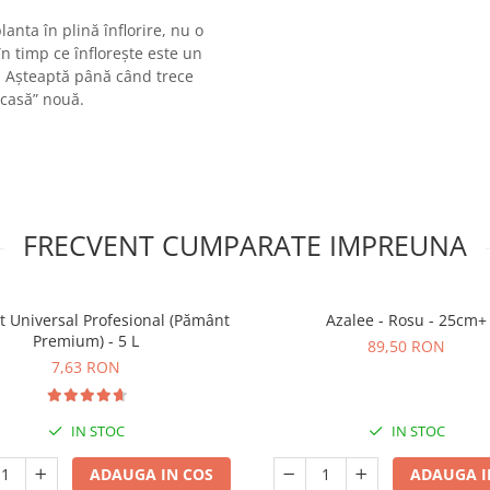
nta în plină înflorire, nu o
în timp ce înflorește este un
ă. Așteaptă până când trece
„casă” nouă.
FRECVENT CUMPARATE IMPREUNA
t Universal Profesional (Pământ
Azalee - Rosu - 25cm+
Premium) - 5 L
89,50 RON
7,63 RON
IN STOC
IN STOC
ADAUGA IN COS
ADAUGA I