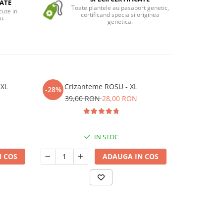
ATE
Toate plantele au pasaport genetic,
cute in
certificand specia si originea
u.
genetica.
 XL
Crizanteme ROSU - XL
Cri
-28%
-28%
39,00 RON
28,00 RON
39,
IN STOC
 COS
ADAUGA IN COS