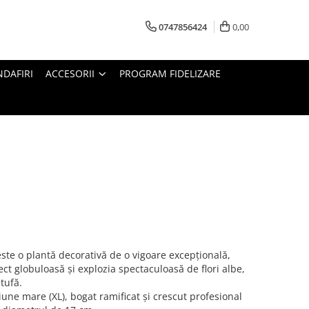
0747856424
0,00
DAFIRI
ACCESORII
PROGRAM FIDELIZARE
ste o plantă decorativă de o vigoare excepțională,
t globuloasă și explozia spectaculoasă de flori albe,
tufă.
ne mare (XL), bogat ramificat și crescut profesional