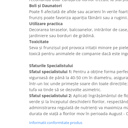
Boli și Daunatori
Poate fi afectată de afide sau acarieni în verile foa
frunziș poate favoriza apariția făinării sau a ruginii.
Utilizare practica
Decorarea teraselor, balcoanelor, intrărilor de ca
jardiniere sau borduri de grădină.
Toxicitate
Seva și frunzișul pot provoca iritații minore pe piele
toxică pentru animalele de companie dacă este inger
Sfaturile Specialistului
Sfatul specialistului 1:
Pentru a obține forma perfect
viguroasă de până la 40-50 cm în diametru, asiguraț
într-un loc unde primește soare din toate direcțiile;
tufa va tinde să se dezvolte asimetric.
Sfatul specialistului 2:
Aplicați îngrășământul de flo
verde și la începutul deschiderii florilor, respectâ
administrarea regulată de nutrienți va maximiza mă
durata de viață a florilor mov în perioada August -
Informatii conformitate produs