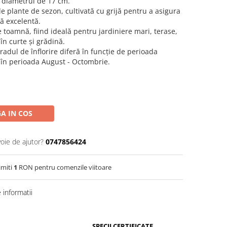
u diametrul de 17 cm.
e plante de sezon, cultivată cu grijă pentru a asigura
ță excelentă.
 toamnă, fiind ideală pentru jardiniere mari, terase,
n curte și grădină.
adul de înflorire diferă în funcție de perioada
oc în perioada August - Octombrie.
A IN COS
voie de ajutor?
0747856424
imiti
1
RON pentru comenzile viitoare
informatii
SPECII CERTIFICATE