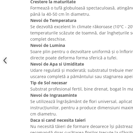
Crestere la maturitate
Formează o tufă globuloasă spectaculoasă, atingâ
până la 40-50 cm în diametru.
Nevoi de Temperatura
Se dezvoltă excelent în climate răkoroase (10°C - 20°
temperaturile scăzute de toamnă, dar înghețurile se
complet deschise.
Nevoi de Lumina
Soare plin pentru o dezvoltare uniformă și o înflori
directe poate deforma forma sferică a tufei.
Nevoi de Apa si Umiditate
Udare regulată și moderată; substratul trebuie men
uscarea completă a pământului sau stagnarea apei 
Tip de Sol necesar
Substrat profesional fertil, bine drenat, bogat în m
Nevoi de Ingrasaminte
Se utilizează îngrășământ de flori universal, aplica
instrucțiunilor, pentru a produce dimensiuni maxi
cm diametru.
Daca si cand necesita taieri
Nu necesită tăieri de formare deoarece își păstrea
recomandă doar curățarea florilor trecute la sfârșit