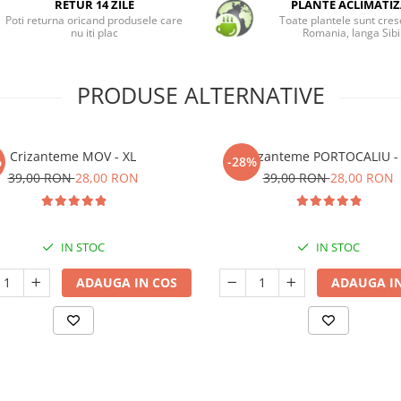
RETUR 14 ZILE
PLANTE ACLIMATIZ
Poti returna oricand produsele care
Toate plantele sunt cres
nu iti plac
Romania, langa Sibi
PRODUSE ALTERNATIVE
Crizanteme MOV - XL
Crizanteme PORTOCALIU -
%
-28%
39,00 RON
28,00 RON
39,00 RON
28,00 RON
IN STOC
IN STOC
ADAUGA IN COS
ADAUGA IN