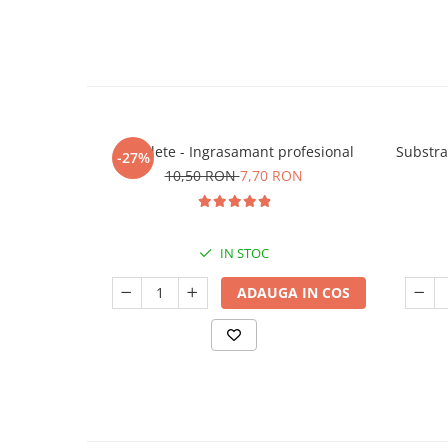
5 Tablete - Ingrasamant profesional
Substra
-27%
10,50 RON
7,70 RON
IN STOC
ADAUGA IN COS