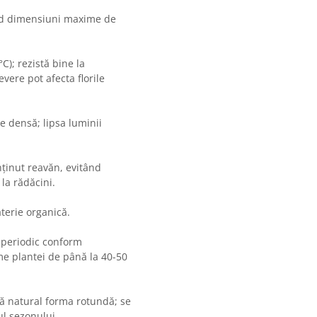
nd dimensiuni maxime de
C); rezistă bine la
vere pot afecta florile
re densă; lipsa luminii
ținut reavăn, evitând
la rădăcini.
aterie organică.
t periodic conform
me plantei de până la 40-50
ză natural forma rotundă; se
ul sezonului.