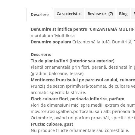
Caracteristici
Review-uri
(7)
Blog
Descriere
Denumire stiintifica pentru 'CRIZANTEMĂ MULTI
morifolium 'Multiflora'
Denumire populara
Crizantemă la tufă, Dumitriță,
Descriere:
Tip de planta/flori (interior sau exterior)
Plantă ornamentală prin flori, perenă, destinată în pr
(grădini, balcoane, terase).
Mentinerea frunzisului pe parcusul anului, culoar
Frunziș de sezon (primăvară-toamnă), de culoare ve
aromatic specific la strivire.
Flori: culoare flori, perioada inflorire, parfum
Flori de dimensiuni mici spre medii, extrem de nu
mov,roz,rosu,galben,portocaliu sau alb; perioada de
Octombrie, având un parfum proaspăt, specific de
Fructe: culoare, gust
Nu produce fructe ornamentale sau comestibile.