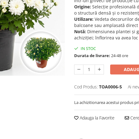
într-un ghiveci de producție c
Origine:
Selecție profesională d
o structură densă și o rezisten
Utilizare:
Vedeta decorurilor de
balcoane sau amplasată direct î
Notă:
Dimensiunea plantei și gr
achiziției; înflorirea va avea l
IN STOC
Durata de livrare:
24-48 ore
ADAUG
Cod Produs:
TOA0006-5
Ai ne
La achizitionarea acestui produs pr
Adauga la Favorite
Cere 