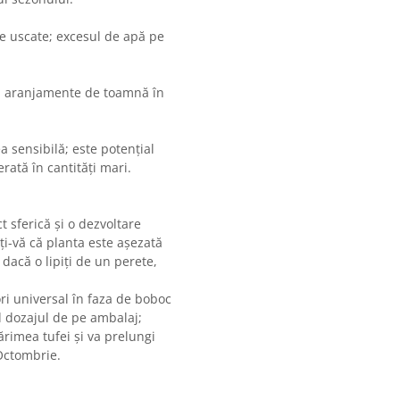
rte uscate; excesul de apă pe
se, aranjamente de toamnă în
a sensibilă; este potențial
ată în cantități mari.
 sferică și o dezvoltare
i-vă că planta este așezată
 dacă o lipiți de un perete,
ri universal în faza de boboc
nd dozajul de pe ambalaj;
rimea tufei și va prelungi
 Octombrie.