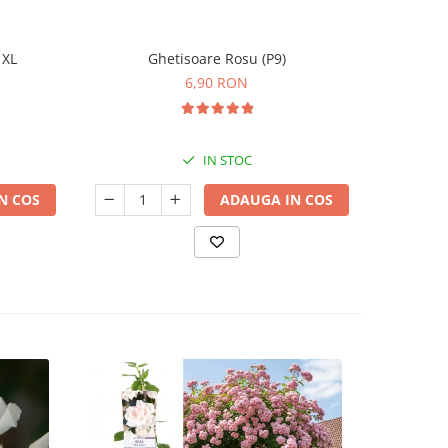
 XL
Ghetisoare Rosu (P9)
C
-28%
6,90 RON
3
IN STOC
N COS
ADAUGA IN COS