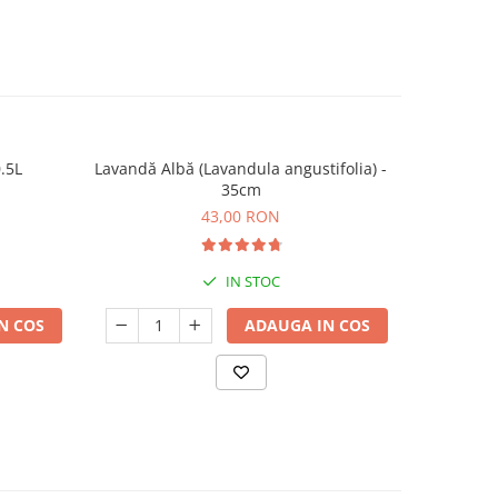
.5L
Lavandă Albă (Lavandula angustifolia) -
Lava
35cm
43,00 RON
IN STOC
N COS
ADAUGA IN COS