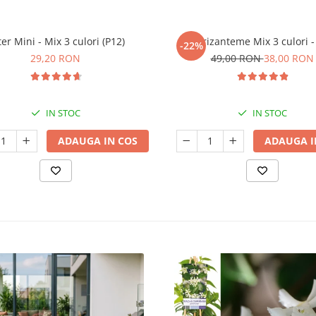
er Mini - Mix 3 culori (P12)
Crizanteme Mix 3 culori -
-22%
29,20 RON
49,00 RON
38,00 RON
IN STOC
IN STOC
ADAUGA IN COS
ADAUGA I