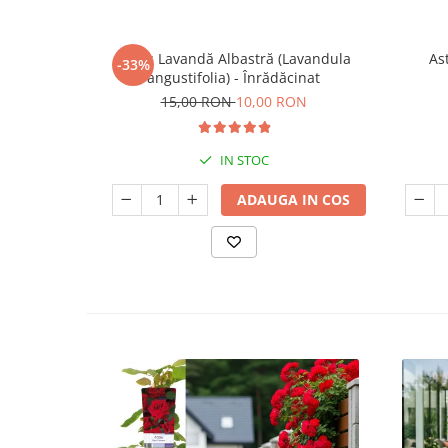
Butaș Lavandă Albastră (Lavandula
Ast
-33%
angustifolia) - Înrădăcinat
15,00 RON
10,00 RON
IN STOC
ADAUGA IN COS