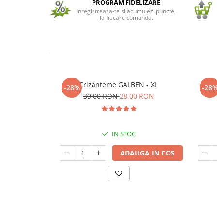
PROGRAM FIDELIZARE
Inregistreaza-te si acumulezi puncte,
Seminte de Ierburi
la fiecare comanda.
Seminte de Legume/Fructe
Crizanteme GALBEN - XL
-28%
-28
39,00 RON
28,00 RON
IN STOC
ADAUGA IN COS