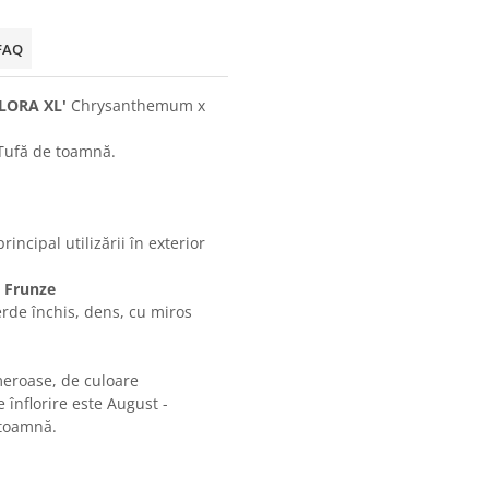
FAQ
FLORA XL'
Chrysanthemum x
 Tufă de toamnă.
incipal utilizării în exterior
e Frunze
rde închis, dens, cu miros
meroase, de culoare
 înflorire este August -
 toamnă.