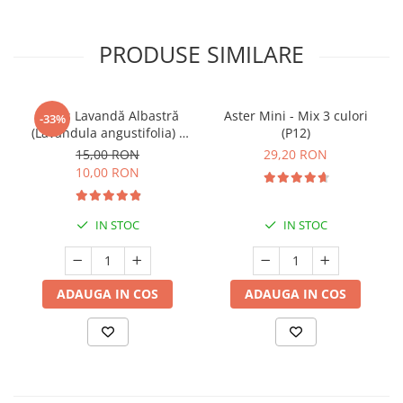
PRODUSE SIMILARE
Butaș Lavandă Albastră
Aster Mini - Mix 3 culori
-33%
(Lavandula angustifolia) -
(P12)
Înrădăcinat
15,00 RON
29,20 RON
10,00 RON
IN STOC
IN STOC
ADAUGA IN COS
ADAUGA IN COS