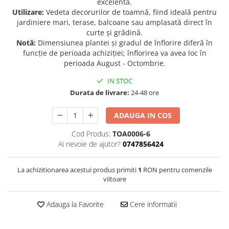
excelentă.
Utilizare:
Vedeta decorurilor de toamnă, fiind ideală pentru
Seminte de Ierburi
jardiniere mari, terase, balcoane sau amplasată direct în
Seminte de Legume/Fructe
curte și grădină.
Notă:
Dimensiunea plantei și gradul de înflorire diferă în
funcție de perioada achiziției; înflorirea va avea loc în
perioada August - Octombrie.
IN STOC
Durata de livrare:
24-48 ore
ADAUGA IN COS
Cod Produs:
TOA0006-6
Ai nevoie de ajutor?
0747856424
La achizitionarea acestui produs primiti
1
RON pentru comenzile
viitoare
Adauga la Favorite
Cere informatii