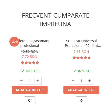
FRECVENT CUMPARATE
IMPREUNA
5 Tablete - Ingrasamant
Substrat Universal
-27%
profesional
Profesional (Pământ
Premium) - 5 L
10,50 RON
7,63 RON
7,70 RON
IN STOC
IN STOC
ADAUGA IN COS
ADAUGA IN COS