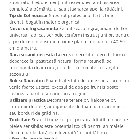
substratul trebuie menținut reavăn, evitând uscarea
completă a pământului sau stagnarea apei la rădăcini.
Tip de Sol necesar
Substrat profesional fertil, bine
drenat, bogat în materie organică.
Nevoi de Ingrasaminte
Se utilizează îngrășământ de flori
universal, aplicat periodic conform instrucțiunilor, pentru
a produce dimensiuni maxime plantei de până la 40-50
cm diametru.
Daca si cand necesita taieri
Nu necesită tăieri de formare
deoarece își păstrează natural forma rotundă; se
recomandă doar curățarea florilor trecute la sfârșitul
sezonului.
Boli și Daunatori
Poate fi afectată de afide sau acarieni în
verile foarte uscate; excesul de apă pe frunziș poate
favoriza apariția făinării sau a ruginii.
Utilizare practica
Decorarea teraselor, balcoanelor,
intrărilor de case, aranjamente de toamnă în jardiniere
sau borduri de grădină.
Toxicitate
Seva și frunzișul pot provoca iritații minore pe
pielea sensibilă; este potențial toxică pentru animalele
de companie dacă este ingerată în cantități mari.