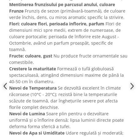
Mentinerea frunzisului pe parcusul anului, culoare
Frunze
Frunziș de sezon (primăvară-toamnă), de culoare
verde închis, dens, cu miros aromatic specific la strivire.
Flori: culoare flori, perioada inflorire, parfum
Flori de
dimensiuni mici spre medii, extrem de numeroase, de
culoare portocalie; perioada de înflorire este August -
Octombrie, având un parfum proaspăt, specific de
toamnă.
Fructe: culoare, gust
Nu produce fructe ornamentale sau
comestibile.
Crestere la maturitate
Formează o tufă globuloasă
spectaculoasă, atingând dimensiuni maxime de până la
40-50 cm în diametru.
Nevoi de Temperatura
Se dezvoltă excelent în climate
răcoroase (10°C - 20°C); rezistă bine la temperaturile
scăzute de toamnă, dar înghețurile severe pot afecta
florile complet deschise.
Nevoi de Lumina
Soare plin pentru o dezvoltare
uniformă și o înflorire densă; lipsa luminii directe poate
deforma forma sferică a tufei.
Nevoi de Apa si Umiditate
Udare regulată și moderată;