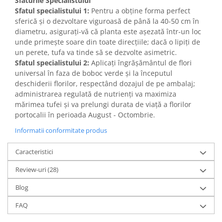
Sfaturile Specialistului
Sfatul specialistului 1:
Pentru a obține forma perfect
sferică și o dezvoltare viguroasă de până la 40-50 cm în
diametru, asigurați-vă că planta este așezată într-un loc
unde primește soare din toate direcțiile; dacă o lipiți de
un perete, tufa va tinde să se dezvolte asimetric.
Sfatul specialistului 2:
Aplicați îngrășământul de flori
universal în faza de boboc verde și la începutul
deschiderii florilor, respectând dozajul de pe ambalaj;
administrarea regulată de nutrienți va maximiza
mărimea tufei și va prelungi durata de viață a florilor
portocalii în perioada August - Octombrie.
Informatii conformitate produs
Caracteristici
Review-uri
(28)
Blog
FAQ