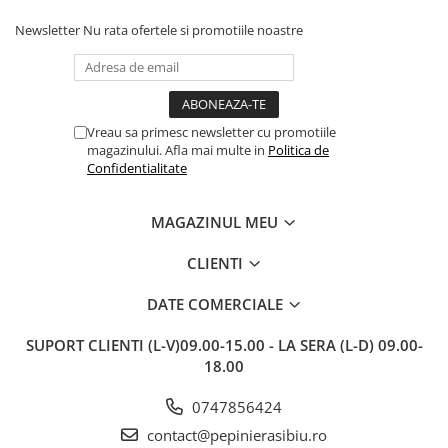
fără să fie afectate pe timpul
c
transportului. Se vede că au fost
c
Newsletter
Nu rata ofertele si promotiile noastre
ambalate cu multă grijă. Acum
v
sunt frumos înflorite și...
e
Vreau sa primesc newsletter cu promotiile
magazinului. Afla mai multe in
Politica de
Confidentialitate
MAGAZINUL MEU
CLIENTI
DATE COMERCIALE
SUPORT CLIENTI
(L-V)09.00-15.00 - LA SERA (L-D) 09.00-
18.00
0747856424
contact@pepinierasibiu.ro