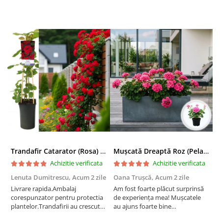
Trandafir Catarator (Rosa) Red Climber - 75cm
Mușcată Dreaptă Roz (Pelargonium Zonale)
Achizitie verificata
Achizitie verificata
Lenuta Dumitrescu,
Acum 2 zile
Oana Trușcă,
Acum 2 zile
E
Livrare rapida.Ambalaj
Am fost foarte plăcut surprinsă
I
corespunzator pentru protectia
de experiența mea! Mușcatele
f
plantelor.Trandafirii au crescut
au ajuns foarte bine
r
deja.Multumesc.
împachetate, în stare impecabilă,
c