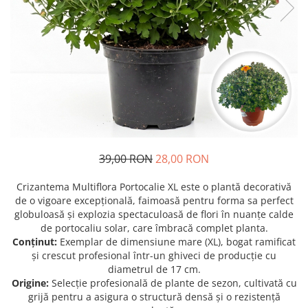
Prun - Prunus
Bulbi de Delphinium
Bulbi de Echinacea
Păr - Pyrus communis
Bulbi de Frezie
Smochini - Ficus carica
Bulbi de Fritillaria
Viță de Vie - Vitis
Bulbi de Gaillardia (Kokarda)
Zmeur - Rubus
Bulbi de Gladiole
Bulbi de Irisi - Stanjenel
Bulbi de Lalele
Bulbi de Leucanthemum
39,00 RON
28,00 RON
Bulbi de Muscari
Bulbi de Narcise
Crizantema Multiflora Portocalie XL este o plantă decorativă
Bulbi de Ranunculus
de o vigoare excepțională, faimoasă pentru forma sa perfect
globuloasă și explozia spectaculoasă de flori în nuanțe calde
Bulbi de Tigridia
de portocaliu solar, care îmbracă complet planta.
Bulbi de Zambile
Conținut:
Exemplar de dimensiune mare (XL), bogat ramificat
Bulbi de Zantedeschia
și crescut profesional într-un ghiveci de producție cu
diametrul de 17 cm.
Bulbi Sparaxis
Origine:
Selecție profesională de plante de sezon, cultivată cu
Mixuri de Bulbi
grijă pentru a asigura o structură densă și o rezistență
Seminte de Flori