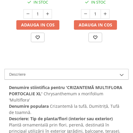
IN STOC
IN STOC
ADAUGA IN COS
ADAUGA IN COS
Descriere
Denumire stiintifica pentru 'CRIZANTEMĂ MULTIFLORA
PORTOCALIE XL'
Chrysanthemum x morifolium
'Multiflora'
Denumire populara
Crizantemă la tufă, Dumitriță, Tufă
de toamnă.
Descriere: Tip de planta/flori (interior sau exterior)
Plantă ornamentală prin flori, perenă, destinată în
principal utilizării în exterior (grădini, balcoane, terase).