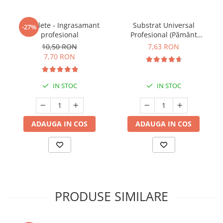
5 Tablete - Ingrasamant
Substrat Universal
-27%
profesional
Profesional (Pământ
Premium) - 5 L
10,50 RON
7,63 RON
7,70 RON
IN STOC
IN STOC
ADAUGA IN COS
ADAUGA IN COS
PRODUSE SIMILARE