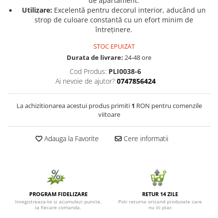
de apartament.
Utilizare:
Excelentă pentru decorul interior, aducând un
Seminte de Ierburi
strop de culoare constantă cu un efort minim de
Seminte de Legume/Fructe
întreținere.
STOC EPUIZAT
Durata de livrare:
24-48 ore
Cod Produs:
PLI0038-6
Ai nevoie de ajutor?
0747856424
La achizitionarea acestui produs primiti
1
RON pentru comenzile
viitoare
Adauga la Favorite
Cere informatii
PROGRAM FIDELIZARE
RETUR 14 ZILE
Inregistreaza-te si acumulezi puncte,
Poti returna oricand produsele care
la fiecare comanda.
nu iti plac