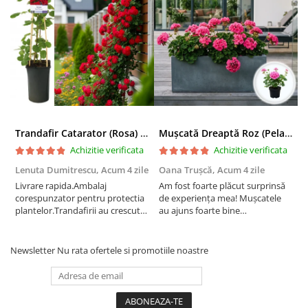
Trandafir Catarator (Rosa) Red Climber - 75cm
Mușcată Dreaptă Roz (Pelargonium Zonale)
Achizitie verificata
Achizitie verificata
Lenuta Dumitrescu,
Acum 4 zile
Oana Trușcă,
Acum 4 zile
E
Livrare rapida.Ambalaj
Am fost foarte plăcut surprinsă
I
corespunzator pentru protectia
de experiența mea! Mușcatele
f
plantelor.Trandafirii au crescut
au ajuns foarte bine
r
deja.Multumesc.
împachetate, în stare impecabilă,
c
fără să fie afectate pe timpul
c
transportului. Se vede că au fost
c
Newsletter
Nu rata ofertele si promotiile noastre
ambalate cu multă grijă. Acum
v
sunt frumos înflorite și...
e