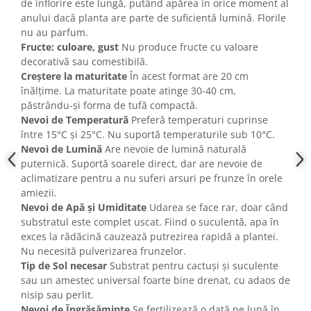
de înflorire este lungă, putând apărea în orice moment al
anului dacă planta are parte de suficientă lumină. Florile
nu au parfum.
Fructe: culoare, gust
Nu produce fructe cu valoare
decorativă sau comestibilă.
Creștere la maturitate
În acest format are 20 cm
înălțime. La maturitate poate atinge 30-40 cm,
păstrându-și forma de tufă compactă.
Nevoi de Temperatură
Preferă temperaturi cuprinse
între 15°C și 25°C. Nu suportă temperaturile sub 10°C.
Nevoi de Lumină
Are nevoie de lumină naturală
puternică. Suportă soarele direct, dar are nevoie de
aclimatizare pentru a nu suferi arsuri pe frunze în orele
amiezii.
Nevoi de Apă și Umiditate
Udarea se face rar, doar când
substratul este complet uscat. Fiind o suculentă, apa în
exces la rădăcină cauzează putrezirea rapidă a plantei.
Nu necesită pulverizarea frunzelor.
Tip de Sol necesar
Substrat pentru cactuși și suculente
sau un amestec universal foarte bine drenat, cu adaos de
nisip sau perlit.
Nevoi de Îngrășăminte
Se fertilizează o dată pe lună în