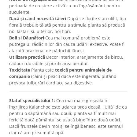
perioada de creștere activă cu un îngrășământ pentru
suculente.
Dacă și când necesită tăieri
După ce florile s-au ofilit, tija
florală trebuie tăiată pentru a stimula planta să producă
noi lăstari și, ulterior, noi flori.
Boli și Dăunători
Cea mai comună problemă este
putregaiul rădăcinilor din cauza udării excesive. Poate fi
atacată ocazional de păduchii lânoși.
Utilizare practică
Decor interior, aranjamente de birou,
cadouri durabile și purificarea aerului.
Toxicitate
Planta este
toxică pentru animalele de
companie
(câini și pisici) dacă este ingerată, putând
provoca tulburări cardiace sau digestive.
Sfatul specialistului 1:
Cea mai mare greșeală în
îngrijirea Kalanchoe este udarea prea deasă. „Uită” de ea
pentru o săptămână sau două; planta va fi mult mai
fericită dacă pământul se usucă bine între două udări.
Dacă frunzele devin moi și se îngălbenesc, este semnul
clar că are prea multă apă.