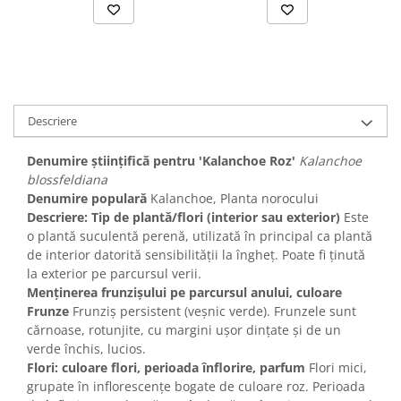
Descriere
Denumire științifică pentru 'Kalanchoe Roz'
Kalanchoe
blossfeldiana
Denumire populară
Kalanchoe, Planta norocului
Descriere: Tip de plantă/flori (interior sau exterior)
Este
o plantă suculentă perenă, utilizată în principal ca plantă
de interior datorită sensibilității la îngheț. Poate fi ținută
la exterior pe parcursul verii.
Menținerea frunzișului pe parcursul anului, culoare
Frunze
Frunziș persistent (veșnic verde). Frunzele sunt
cărnoase, rotunjite, cu margini ușor dințate și de un
verde închis, lucios.
Flori: culoare flori, perioada înflorire, parfum
Flori mici,
grupate în inflorescențe bogate de culoare roz. Perioada