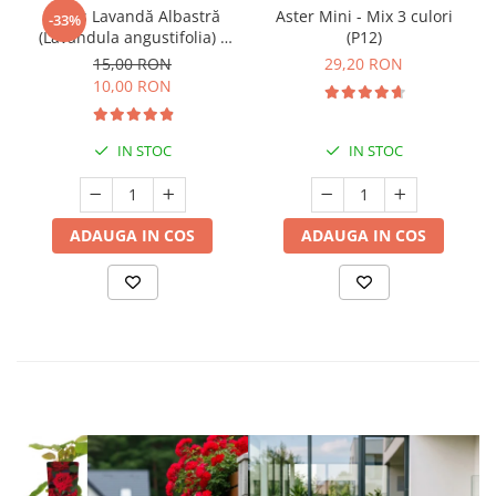
Butaș Lavandă Albastră
Aster Mini - Mix 3 culori
-33%
(Lavandula angustifolia) -
(P12)
Înrădăcinat
15,00 RON
29,20 RON
10,00 RON
IN STOC
IN STOC
ADAUGA IN COS
ADAUGA IN COS