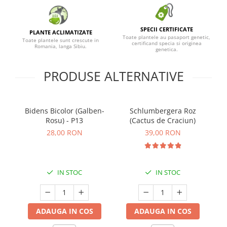
SPECII CERTIFICATE
PLANTE ACLIMATIZATE
Toate plantele au pasaport genetic,
Toate plantele sunt crescute in
certificand specia si originea
Romania, langa Sibiu.
genetica.
PRODUSE ALTERNATIVE
Bidens Bicolor (Galben-
Schlumbergera Roz
Rosu) - P13
(Cactus de Craciun)
28,00 RON
39,00 RON
IN STOC
IN STOC
ADAUGA IN COS
ADAUGA IN COS