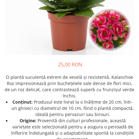
Prun - Prunus
Bulbi de Delphinium
Bulbi de Echinacea
Păr - Pyrus communis
Bulbi de Frezie
Smochini - Ficus carica
Bulbi de Fritillaria
Viță de Vie - Vitis
Bulbi de Gaillardia (Kokarda)
Zmeur - Rubus
Bulbi de Gladiole
Bulbi de Irisi - Stanjenel
Bulbi de Lalele
25,00 RON
Bulbi de Leucanthemum
Bulbi de Muscari
O plantă suculentă extrem de veselă și rezistentă, Kalanchoe
Bulbi de Narcise
Roz impresionează prin buchețelele sale dense de flori mici,
Bulbi de Ranunculus
de un roz delicat, care contrastează superb cu frunzișul verde
închis.
Bulbi de Tigridia
Conținut:
Produsul este livrat la o înălțime de 20 cm, într-
Bulbi de Zambile
un ghiveci cu diametrul de 10 cm, fiind o plantă compactă,
Bulbi de Zantedeschia
ideală pentru pervazuri sau birouri.
Origine:
Provenită din culturi profesionale, această
Bulbi Sparaxis
varietate este selecționată pentru a asigura o perioadă de
Mixuri de Bulbi
înflorire îndelungată și o adaptabilitate sporită la condițiile
Seminte de Flori