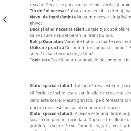
reavăn. Deoarece ghiveciul este mic, verificați umidi
Tip de Sol necesar
Substrat universal cu drenaj foa
Nevoi de Îngrășăminte
Nu sunt necesare îngrășămin
ghiveci.
Dacă și când necesită tăieri
Se taie tija după ofilire
să se usuce natural pentru a hrăni bulbul.
Boli și Dăunători
Varietate botanică foarte rezistentă
Utilizare practică
Decor interior compact, cadou 1-8
stâncării sau borduri de grădină.
Toxicitate
Toxică pentru animalele de companie în c
Sfatul specialistului 1:
Laleaua Stresa este un „baro
că florile se închid seara sau în zilele noroase și s
când este soare. Plasați ghiveciul pe o fereastră bi
bucura de acest spectacol dinamic în fiecare zi.
Sfatul specialistului 2:
Aceasta este una dintre puțin
scoasă din pământ niciodată. După ce trec florile de
grădină, la soare. Se vor înmulți singuri și vor fi pri