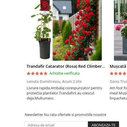
Trandafir Catarator (Rosa) Red Climber - 75cm
Achizitie verificata
Lenuta Dumitrescu,
Acum 2 zile
Oana Tru
Livrare rapida.Ambalaj corespunzator pentru
Am fost fo
protectia plantelor.Trandafirii au crescut
mea! Mușc
deja.Multumesc.
împachetat
afectate p
fost ambal
frumos înfl
Newsletter
Nu rata ofertele si promotiile noastre