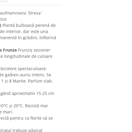
kaufmanniana 'Stresa'
tice
)
Plantă bulboasă perenă de
de interior, dar este una
manentă în grădini, înflorind
re Frunze
Frunziș sezonier
ete longitudinale de culoare
 bicolore spectaculoase:
ste galben-auriu intens. Se
 1 și 8 Martie. Parfum slab.
.
ingând aproximativ 15-25 cm
10°C și 20°C. Rezistă mai
e mari.
ctă pentru ca florile să se
ratul trebuie păstrat