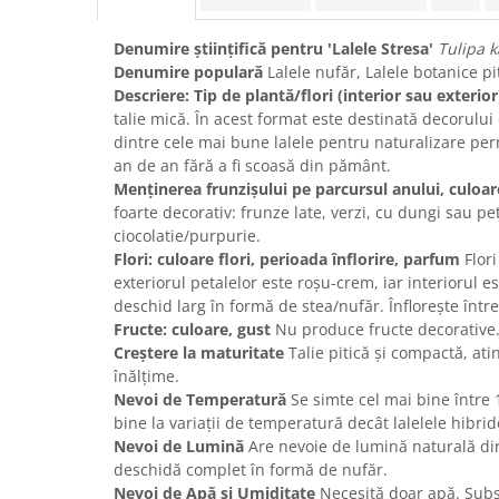
Denumire științifică pentru 'Lalele Stresa'
Tulipa 
Denumire populară
Lalele nufăr, Lalele botanice pi
Descriere: Tip de plantă/flori (interior sau exterior
talie mică. În acest format este destinată decorului 
dintre cele mai bune lalele pentru naturalizare per
an de an fără a fi scoasă din pământ.
Menținerea frunzișului pe parcursul anului, culoa
foarte decorativ: frunze late, verzi, cu dungi sau p
ciocolatie/purpurie.
Flori: culoare flori, perioada înflorire, parfum
Flori
exteriorul petalelor este roșu-crem, iar interiorul e
deschid larg în formă de stea/nufăr. Înflorește între
Fructe: culoare, gust
Nu produce fructe decorative
Creștere la maturitate
Talie pitică și compactă, at
înălțime.
Nevoi de Temperatură
Se simte cel mai bine între 
bine la variații de temperatură decât lalelele hibrid
Nevoi de Lumină
Are nevoie de lumină naturală dire
deschidă complet în formă de nufăr.
Nevoi de Apă și Umiditate
Necesită doar apă. Subst