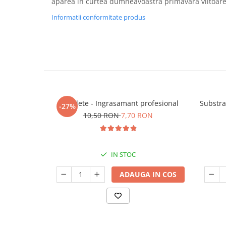
apărea în curtea dumneavoastră primăvara viitoare,
Informatii conformitate produs
5 Tablete - Ingrasamant profesional
Substra
-27%
10,50 RON
7,70 RON
IN STOC
ADAUGA IN COS