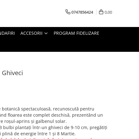
0747856424
0,00
DAFIRI
ACCESORII
PROGRAM FIDELIZARE
a Ghiveci
ate botanică spectaculoasă, recunoscută pentru
ând floarea este complet deschisă, prezentând un
e roșul-aprins și galbenul solar.
 bulbi plantați într-un ghiveci de 9-10 cm, pregătiți
i plină de energie între 1 și 8 Martie.