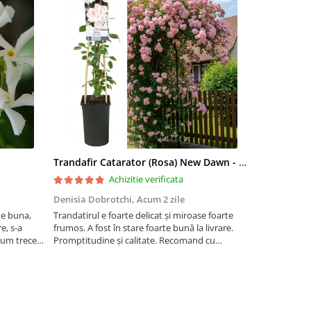
Trandafir Catarator (Rosa) New Dawn - 75cm
Artar Palma
Achizitie verificata
Denisia Dobrotchi,
Acum 2 zile
Hanceanu D
te buna,
Trandatirul e foarte delicat și miroase foarte
Felicitări
e, s-a
frumos. A fost în stare foarte bună la livrare.
 cum trece
Promptitudine și calitate. Recomand cu
ta la ger.
încredere.
 este o