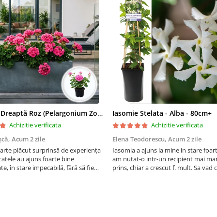
Mușcată Dreaptă Roz (Pelargonium Zonale)
Iasomie Stelata - Alba - 80cm+
Achizitie verificata
Achizitie verificata
șcă,
Acum 2 zile
Elena Teodorescu,
Acum 2 zile
arte plăcut surprinsă de experiența
Iasomia a ajuns la mine in stare foar
atele au ajuns foarte bine
am nutat-o intr-un recipient mai mar
e, în stare impecabilă, fără să fie
prins, chiar a crescut f. mult. Sa vad
e timpul transportului. Se vede că au
peste iarna, se spune ca este rezisten
ate cu multă grijă. Acum sunt
Vom vedea. Cumparati cu incredere,
orite și...
firma f serioasa, am ...