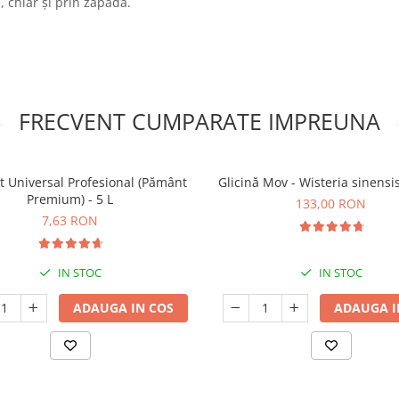
 chiar și prin zăpadă.
FRECVENT CUMPARATE IMPREUNA
t Universal Profesional (Pământ
Glicină Mov - Wisteria sinensi
Premium) - 5 L
133,00 RON
7,63 RON
IN STOC
IN STOC
ADAUGA IN COS
ADAUGA I