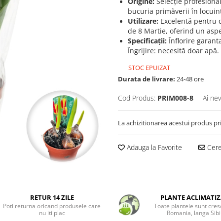
Origine:
Selecție profesional
bucuria primăverii în locuinț
Utilizare:
Excelentă pentru 
de 8 Martie, oferind un aspec
Specificații:
Înflorire garant
Îngrijire: necesită doar apă.
STOC EPUIZAT
Durata de livrare:
24-48 ore
Cod Produs:
PRIM008-8
Ai nev
La achizitionarea acestui produs pr
Adauga la Favorite
Cere 
RETUR 14 ZILE
PLANTE ACLIMATIZ
Poti returna oricand produsele care
Toate plantele sunt cres
nu iti plac
Romania, langa Sibi