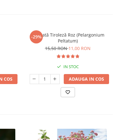
Mușcată Tiroleză Roz (Pelargonium
Criz
-29%
-22%
Peltatum)
4
15,50 RON
11,00 RON
IN STOC
N COS
ADAUGA IN COS