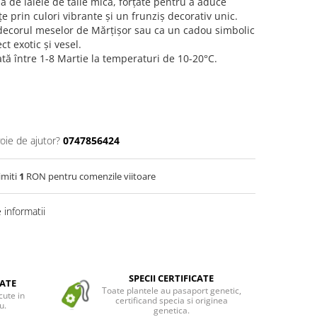
ă de lalele de talie mică, forțate pentru a aduce
e prin culori vibrante și un frunziș decorativ unic.
decorul meselor de Mărțișor sau ca un cadou simbolic
t exotic și vesel.
ată între 1-8 Martie la temperaturi de 10-20°C.
oie de ajutor?
0747856424
imiti
1
RON pentru comenzile viitoare
informatii
SPECII CERTIFICATE
ATE
Toate plantele au pasaport genetic,
cute in
certificand specia si originea
u.
genetica.