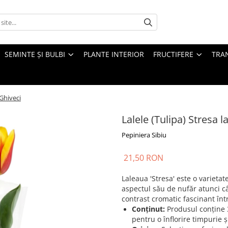
SEMINTE ȘI BULBI
PLANTE INTERIOR
FRUCTIFERE
TRAN
 Ghiveci
Lalele (Tulipa) Stresa l
Pepiniera Sibiu
21,50 RON
Laleaua 'Stresa' este o variet
aspectul său de nufăr atunci c
contrast cromatic fascinant într
Conținut:
Produsul conține 3
pentru o înflorire timpurie ș