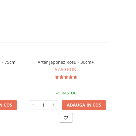
s - 75cm
Artar Japonez Rosu - 30cm+
Euonymus 
Ja
57,50 RON
IN STOC
N COS
ADAUGA IN COS