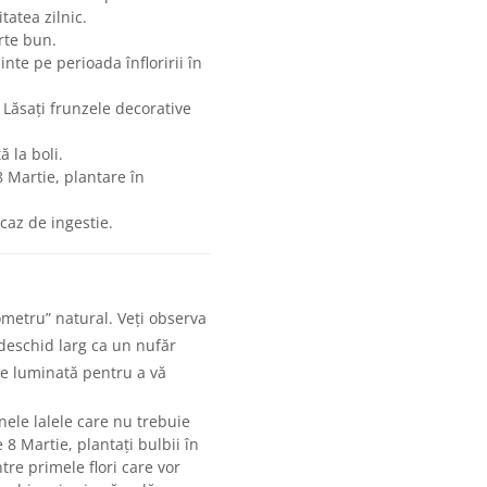
tatea zilnic.
rte bun.
te pe perioada înfloririi în
. Lăsați frunzele decorative
 la boli.
 Martie, plantare în
az de ingestie.
metru” natural. Veți observa
e deschid larg ca un nufăr
ne luminată pentru a vă
ele lalele care nu trebuie
 8 Martie, plantați bulbii în
ntre primele flori care vor