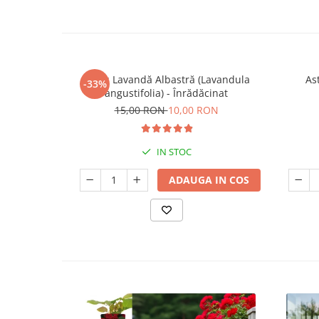
Butaș Lavandă Albastră (Lavandula
Ast
-33%
angustifolia) - Înrădăcinat
15,00 RON
10,00 RON
IN STOC
ADAUGA IN COS