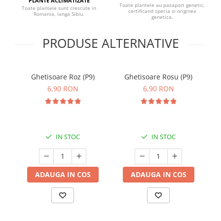
PLANTE ACLIMATIZATE
Toate plantele au pasaport genetic,
Toate plantele sunt crescute in
certificand specia si originea
Romania, langa Sibiu.
genetica.
PRODUSE ALTERNATIVE
Ghetisoare Roz (P9)
Ghetisoare Rosu (P9)
M
(
6,90 RON
6,90 RON
IN STOC
IN STOC
ADAUGA IN COS
ADAUGA IN COS