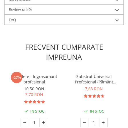
Review-uri
(0)
FAQ
FRECVENT CUMPARATE
IMPREUNA
5 Tablete - Ingrasamant
Substrat Universal
-27%
profesional
Profesional (Pământ
Premium) - 5 L
10,50 RON
7,63 RON
7,70 RON
IN STOC
IN STOC