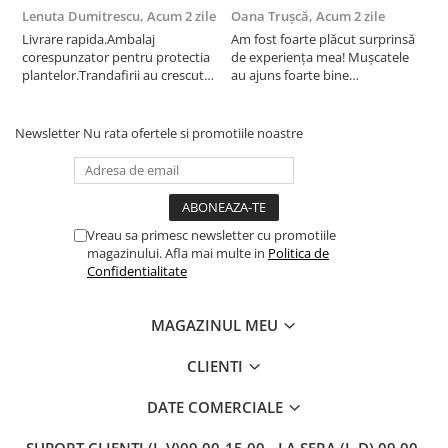
Lenuta Dumitrescu,
Acum 2 zile
Oana Trușcă,
Acum 2 zile
E
Livrare rapida.Ambalaj
Am fost foarte plăcut surprinsă
I
corespunzator pentru protectia
de experiența mea! Mușcatele
f
plantelor.Trandafirii au crescut
au ajuns foarte bine
r
deja.Multumesc.
împachetate, în stare impecabilă,
c
fără să fie afectate pe timpul
c
transportului. Se vede că au fost
c
Newsletter
Nu rata ofertele si promotiile noastre
ambalate cu multă grijă. Acum
v
sunt frumos înflorite și...
e
Vreau sa primesc newsletter cu promotiile
magazinului. Afla mai multe in
Politica de
Confidentialitate
MAGAZINUL MEU
CLIENTI
DATE COMERCIALE