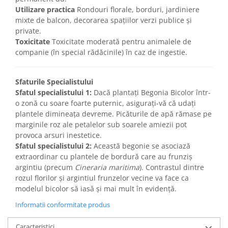
Utilizare practica
Rondouri florale, borduri, jardiniere
mixte de balcon, decorarea spațiilor verzi publice și
private.
Toxicitate
Toxicitate moderată pentru animalele de
companie (în special rădăcinile) în caz de ingestie.
Sfaturile Specialistului
Sfatul specialistului 1:
Dacă plantați Begonia Bicolor într-
o zonă cu soare foarte puternic, asigurați-vă că udați
plantele dimineața devreme. Picăturile de apă rămase pe
marginile roz ale petalelor sub soarele amiezii pot
provoca arsuri inestetice.
Sfatul specialistului 2:
Această begonie se asociază
extraordinar cu plantele de bordură care au frunziș
argintiu (precum
Cineraria maritima
). Contrastul dintre
rozul florilor și argintiul frunzelor vecine va face ca
modelul bicolor să iasă și mai mult în evidență.
Informatii conformitate produs
Caracteristici