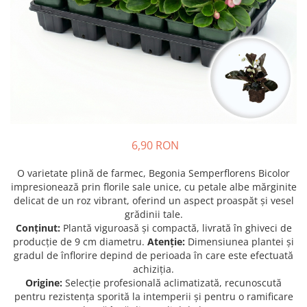
Prun - Prunus
Bulbi de Delphinium
Bulbi de Echinacea
Păr - Pyrus communis
Bulbi de Frezie
Smochini - Ficus carica
Bulbi de Fritillaria
Viță de Vie - Vitis
Bulbi de Gaillardia (Kokarda)
Zmeur - Rubus
Bulbi de Gladiole
Bulbi de Irisi - Stanjenel
Bulbi de Lalele
Bulbi de Leucanthemum
6,90 RON
Bulbi de Muscari
O varietate plină de farmec, Begonia Semperflorens Bicolor
Bulbi de Narcise
impresionează prin florile sale unice, cu petale albe mărginite
Bulbi de Ranunculus
delicat de un roz vibrant, oferind un aspect proaspăt și vesel
grădinii tale.
Bulbi de Tigridia
Conținut:
Plantă viguroasă și compactă, livrată în ghiveci de
Bulbi de Zambile
producție de 9 cm diametru.
Atenție:
Dimensiunea plantei și
Bulbi de Zantedeschia
gradul de înflorire depind de perioada în care este efectuată
Bulbi Sparaxis
achiziția.
Origine:
Selecție profesională aclimatizată, recunoscută
Mixuri de Bulbi
pentru rezistența sporită la intemperii și pentru o ramificare
Seminte de Flori