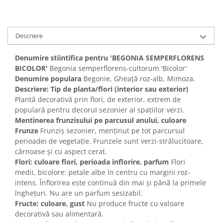
Descriere
Denumire stiintifica pentru 'BEGONIA SEMPERFLORENS
BICOLOR'
Begonia semperflorens-cultorum 'Bicolor'
Denumire populara
Begonie, Gheață roz-alb, Mimoza.
Descriere: Tip de planta/flori (interior sau exterior)
Plantă decorativă prin flori, de exterior, extrem de
populară pentru decorul sezonier al spațiilor verzi.
Mentinerea frunzisului pe parcusul anului, culoare
Frunze
Frunziș sezonier, menținut pe tot parcursul
perioadei de vegetație. Frunzele sunt verzi-strălucitoare,
cărnoase și cu aspect cerat.
Flori: culoare flori, perioada inflorire, parfum
Flori
medii, bicolore: petale albe în centru cu margini roz-
intens. Înflorirea este continuă din mai și până la primele
înghețuri. Nu are un parfum sesizabil.
Fructe: culoare, gust
Nu produce fructe cu valoare
decorativă sau alimentară.