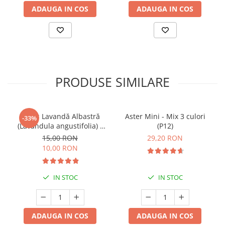
ADAUGA IN COS
ADAUGA IN COS
PRODUSE SIMILARE
Butaș Lavandă Albastră
Aster Mini - Mix 3 culori
-33%
(Lavandula angustifolia) -
(P12)
Înrădăcinat
15,00 RON
29,20 RON
10,00 RON
IN STOC
IN STOC
ADAUGA IN COS
ADAUGA IN COS