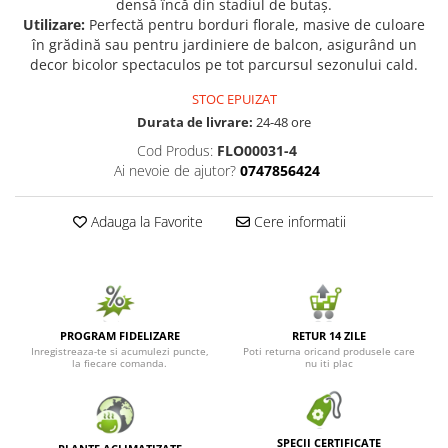
densă încă din stadiul de butaș.
Utilizare:
Perfectă pentru borduri florale, masive de culoare
Seminte de Ierburi
în grădină sau pentru jardiniere de balcon, asigurând un
Seminte de Legume/Fructe
decor bicolor spectaculos pe tot parcursul sezonului cald.
STOC EPUIZAT
Durata de livrare:
24-48 ore
Cod Produs:
FLO00031-4
Ai nevoie de ajutor?
0747856424
Adauga la Favorite
Cere informatii
PROGRAM FIDELIZARE
RETUR 14 ZILE
Inregistreaza-te si acumulezi puncte,
Poti returna oricand produsele care
la fiecare comanda.
nu iti plac
SPECII CERTIFICATE