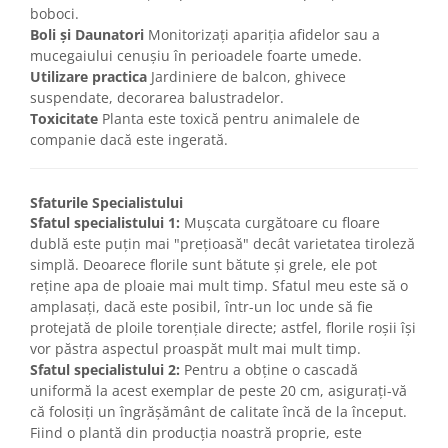
boboci.
Boli și Daunatori
Monitorizați apariția afidelor sau a
mucegaiului cenușiu în perioadele foarte umede.
Utilizare practica
Jardiniere de balcon, ghivece
suspendate, decorarea balustradelor.
Toxicitate
Planta este toxică pentru animalele de
companie dacă este ingerată.
Sfaturile Specialistului
Sfatul specialistului 1:
Mușcata curgătoare cu floare
dublă este puțin mai "prețioasă" decât varietatea tiroleză
simplă. Deoarece florile sunt bătute și grele, ele pot
reține apa de ploaie mai mult timp. Sfatul meu este să o
amplasați, dacă este posibil, într-un loc unde să fie
protejată de ploile torențiale directe; astfel, florile roșii își
vor păstra aspectul proaspăt mult mai mult timp.
Sfatul specialistului 2:
Pentru a obține o cascadă
uniformă la acest exemplar de peste 20 cm, asigurați-vă
că folosiți un îngrășământ de calitate încă de la început.
Fiind o plantă din producția noastră proprie, este