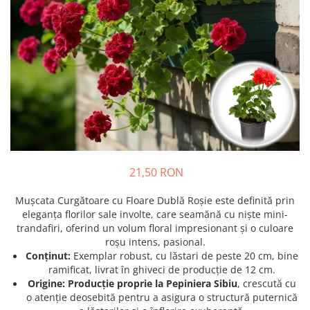
Prun - Prunus
Bulbi de Delphinium
Bulbi de Echinacea
Păr - Pyrus communis
Bulbi de Frezie
Smochini - Ficus carica
Bulbi de Fritillaria
Viță de Vie - Vitis
Bulbi de Gaillardia (Kokarda)
Zmeur - Rubus
Bulbi de Gladiole
Bulbi de Irisi - Stanjenel
Bulbi de Lalele
Bulbi de Leucanthemum
Bulbi de Muscari
21,50 RON
Bulbi de Narcise
Bulbi de Ranunculus
Mușcata Curgătoare cu Floare Dublă Roșie este definită prin
eleganța florilor sale involte, care seamănă cu niște mini-
Bulbi de Tigridia
trandafiri, oferind un volum floral impresionant și o culoare
Bulbi de Zambile
roșu intens, pasional.
Bulbi de Zantedeschia
Conținut:
Exemplar robust, cu lăstari de peste 20 cm, bine
ramificat, livrat în ghiveci de producție de 12 cm.
Bulbi Sparaxis
Origine:
Producție proprie la Pepiniera Sibiu
, crescută cu
Mixuri de Bulbi
o atenție deosebită pentru a asigura o structură puternică
Seminte de Flori