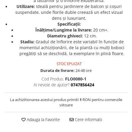
a lăstarilor și o înflorire exuberantă.
Utilizare:
Ideală pentru jardiniere de balcon și coșuri
Seminte de Ierburi
suspendate, unde florile duble creează un efect vizual
Seminte de Legume/Fructe
dens și luxuriant.
Specificații:
Înălțime/Lungime la livrare:
20 cm+.
Diametru ghiveci:
12 cm.
Stadiu:
Gradul de înflorire este variabil în funcție de
momentul achiziționării, de la plantă cu mulți boboci
pregătiți să se deschidă, la exemplare în plină floare.
STOC EPUIZAT
Durata de livrare:
24-48 ore
Cod Produs:
FLO0080-1
Ai nevoie de ajutor?
0747856424
La achizitionarea acestui produs primiti
1
RON pentru comenzile
viitoare
Adauga la Favorite
Cere informatii