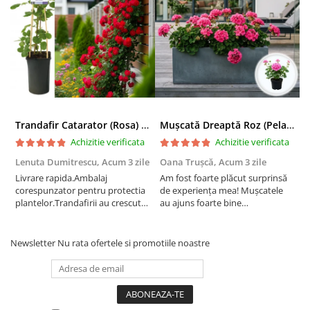
Trandafir Catarator (Rosa) Red Climber - 75cm
Mușcată Dreaptă Roz (Pelargonium Zonale)
Achizitie verificata
Achizitie verificata
Lenuta Dumitrescu,
Acum 3 zile
Oana Trușcă,
Acum 3 zile
E
Livrare rapida.Ambalaj
Am fost foarte plăcut surprinsă
I
corespunzator pentru protectia
de experiența mea! Mușcatele
f
plantelor.Trandafirii au crescut
au ajuns foarte bine
r
deja.Multumesc.
împachetate, în stare impecabilă,
c
fără să fie afectate pe timpul
c
transportului. Se vede că au fost
c
Newsletter
Nu rata ofertele si promotiile noastre
ambalate cu multă grijă. Acum
v
sunt frumos înflorite și...
e