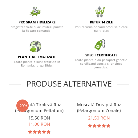
PROGRAM FIDELIZARE
RETUR 14 ZILE
Inregistreaza-te si acumulezi puncte,
Poti returna oricand produsele care
la fiecare comanda.
nu iti plac
SPECII CERTIFICATE
PLANTE ACLIMATIZATE
Toate plantele au pasaport genetic,
Toate plantele sunt crescute in
certificand specia si originea
Romania, langa Sibiu.
genetica.
PRODUSE ALTERNATIVE
Mușcată Tiroleză Roz
Mușcată Dreaptă Roz
M
-29%
(Pelargonium Peltatum)
(Pelargonium Zonale)
15,50 RON
21,50 RON
11,00 RON