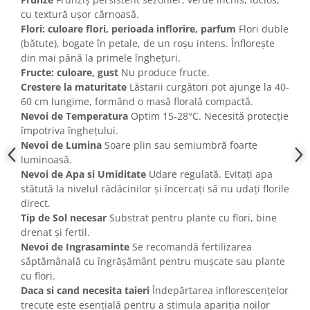
cu textură ușor cărnoasă.
Flori: culoare flori, perioada inflorire, parfum
Flori duble
(bătute), bogate în petale, de un roșu intens. Înflorește
din mai până la primele înghețuri.
Fructe: culoare, gust
Nu produce fructe.
Crestere la maturitate
Lăstarii curgători pot ajunge la 40-
60 cm lungime, formând o masă florală compactă.
Nevoi de Temperatura
Optim 15-28°C. Necesită protecție
împotriva înghețului.
Nevoi de Lumina
Soare plin sau semiumbră foarte
luminoasă.
Nevoi de Apa si Umiditate
Udare regulată. Evitați apa
stătută la nivelul rădăcinilor și încercați să nu udați florile
direct.
Tip de Sol necesar
Substrat pentru plante cu flori, bine
drenat și fertil.
Nevoi de Ingrasaminte
Se recomandă fertilizarea
săptămânală cu îngrășământ pentru mușcate sau plante
cu flori.
Daca si cand necesita taieri
Îndepărtarea inflorescențelor
trecute este esențială pentru a stimula apariția noilor