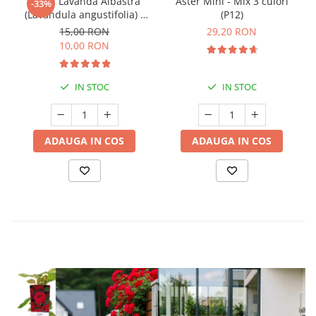
Butaș Lavandă Albastră
Aster Mini - Mix 3 culori
-33%
(Lavandula angustifolia) -
(P12)
Înrădăcinat
15,00 RON
29,20 RON
10,00 RON
IN STOC
IN STOC
ADAUGA IN COS
ADAUGA IN COS