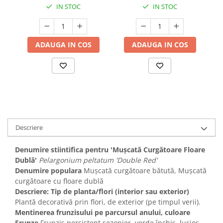
IN STOC
IN STOC
ADAUGA IN COS
ADAUGA IN COS
Descriere
Denumire stiintifica pentru 'Mușcată Curgătoare Floare
Dublă'
Pelargonium peltatum 'Double Red'
Denumire populara
Mușcată curgătoare bătută, Mușcată
curgătoare cu floare dublă
Descriere: Tip de planta/flori (interior sau exterior)
Plantă decorativă prin flori, de exterior (pe timpul verii).
Mentinerea frunzisului pe parcursul anului, culoare
Frunze
Frunziș persistent sezonier, verde închis, lucios,