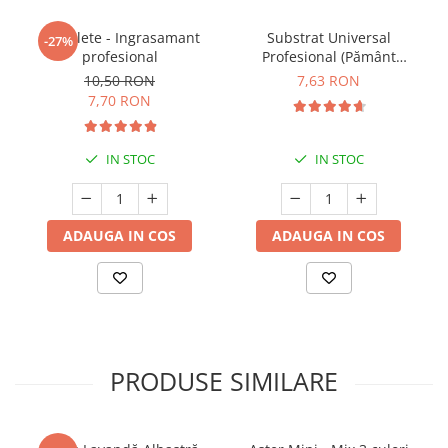
5 Tablete - Ingrasamant
Substrat Universal
-27%
profesional
Profesional (Pământ
Premium) - 5 L
10,50 RON
7,63 RON
7,70 RON
IN STOC
IN STOC
ADAUGA IN COS
ADAUGA IN COS
PRODUSE SIMILARE