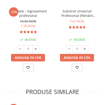
5 Tablete - Ingrasamant
Substrat Universal
-27%
profesional
Profesional (Pământ
Premium) - 5 L
10,50 RON
7,63 RON
7,70 RON
IN STOC
IN STOC
ADAUGA IN COS
ADAUGA IN COS
PRODUSE SIMILARE