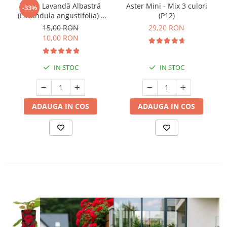
Butaș Lavandă Albastră
Aster Mini - Mix 3 culori
-33%
(Lavandula angustifolia) -
(P12)
Înrădăcinat
15,00 RON
29,20 RON
10,00 RON
IN STOC
IN STOC
ADAUGA IN COS
ADAUGA IN COS