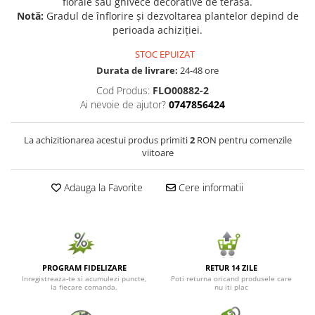
florale sau ghivece decorative de terasă.
Notă:
Gradul de înflorire și dezvoltarea plantelor depind de
Seminte de Ierburi
perioada achiziției.
Seminte de Legume/Fructe
STOC EPUIZAT
Durata de livrare:
24-48 ore
Cod Produs:
FLO00882-2
Ai nevoie de ajutor?
0747856424
La achizitionarea acestui produs primiti
2
RON pentru comenzile
viitoare
Adauga la Favorite
Cere informatii
PROGRAM FIDELIZARE
RETUR 14 ZILE
Inregistreaza-te si acumulezi puncte,
Poti returna oricand produsele care
la fiecare comanda.
nu iti plac