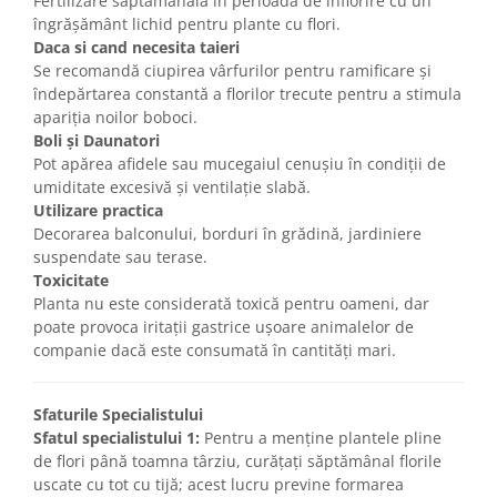
Fertilizare săptămânală în perioada de înflorire cu un
îngrășământ lichid pentru plante cu flori.
Daca si cand necesita taieri
Se recomandă ciupirea vârfurilor pentru ramificare și
îndepărtarea constantă a florilor trecute pentru a stimula
apariția noilor boboci.
Boli și Daunatori
Pot apărea afidele sau mucegaiul cenușiu în condiții de
umiditate excesivă și ventilație slabă.
Utilizare practica
Decorarea balconului, borduri în grădină, jardiniere
suspendate sau terase.
Toxicitate
Planta nu este considerată toxică pentru oameni, dar
poate provoca iritații gastrice ușoare animalelor de
companie dacă este consumată în cantități mari.
Sfaturile Specialistului
Sfatul specialistului 1:
Pentru a menține plantele pline
de flori până toamna târziu, curățați săptămânal florile
uscate cu tot cu tijă; acest lucru previne formarea