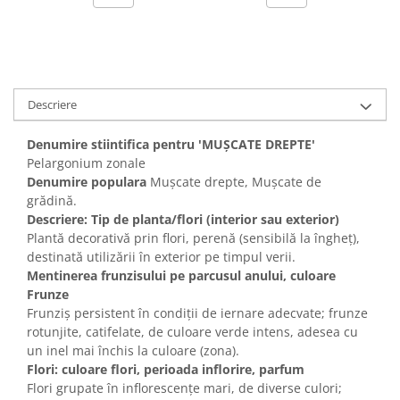
Descriere
Denumire stiintifica pentru 'MUȘCATE DREPTE'
Pelargonium zonale
Denumire populara
Mușcate drepte, Mușcate de
grădină.
Descriere: Tip de planta/flori (interior sau exterior)
Plantă decorativă prin flori, perenă (sensibilă la îngheț),
destinată utilizării în exterior pe timpul verii.
Mentinerea frunzisului pe parcusul anului, culoare
Frunze
Frunziș persistent în condiții de iernare adecvate; frunze
rotunjite, catifelate, de culoare verde intens, adesea cu
un inel mai închis la culoare (zona).
Flori: culoare flori, perioada inflorire, parfum
Flori grupate în inflorescențe mari, de diverse culori;