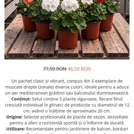
Prun - Prunus
Bulbi de Delphinium
Bulbi de Echinacea
Păr - Pyrus communis
Bulbi de Frezie
Smochini - Ficus carica
Bulbi de Fritillaria
Viță de Vie - Vitis
Bulbi de Gaillardia (Kokarda)
Zmeur - Rubus
Bulbi de Gladiole
Bulbi de Irisi - Stanjenel
Bulbi de Lalele
Bulbi de Leucanthemum
77,50 RON
46,50 RON
Bulbi de Muscari
Bulbi de Narcise
Un pachet clasic și vibrant, compus din 5 exemplare de
Bulbi de Ranunculus
mușcate drepte (zonale) diverse culori, ideale pentru a aduce
un aer mediteranean grădinii sau balconului dumneavoastră.
Bulbi de Tigridia
Conținut:
Setul conține 5 plante viguroase, fiecare fiind
Bulbi de Zambile
crescută individual în ghiveci de producție cu diametrul de 12
Bulbi de Zantedeschia
cm, având o înălțime de aproximativ 20 cm.
Origine:
Selecție profesională de plante de sezon, dezvoltate
Bulbi Sparaxis
pentru a oferi o rezistență sporită și o înflorire de durată.
Mixuri de Bulbi
Utilizare:
Recomandate pentru jardiniere de balcon, borduri
Seminte de Flori