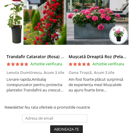
Trandafir Catarator (Rosa) Red Climber - 75cm
Mușcată Dreaptă Roz (Pelargonium Zonale)
Achizitie verificata
Achizitie verificata
Lenuta Dumitrescu,
Acum 3 zile
Oana Trușcă,
Acum 3 zile
E
Livrare rapida.Ambalaj
Am fost foarte plăcut surprinsă
I
corespunzator pentru protectia
de experiența mea! Mușcatele
f
plantelor.Trandafirii au crescut
au ajuns foarte bine
r
deja.Multumesc.
împachetate, în stare impecabilă,
c
fără să fie afectate pe timpul
c
transportului. Se vede că au fost
c
Newsletter
Nu rata ofertele si promotiile noastre
ambalate cu multă grijă. Acum
v
sunt frumos înflorite și...
e