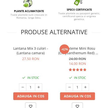
SPECII CERTIFICATE
PLANTE ACLIMATIZATE
Toate plantele au pasaport genetic,
Toate plantele sunt crescute in
certificand specia si originea
Romania, langa Sibiu.
genetica.
PRODUSE ALTERNATIVE
Lantana Mix 3 culori -
Crizanteme Mini Rosu
-42%
(Lantana camara)
(Chrysanthemum Red) -
(P12)
27,50 RON
24,00 RON
14,00 RON
IN STOC
IN STOC
ADAUGA IN COS
ADAUGA IN COS