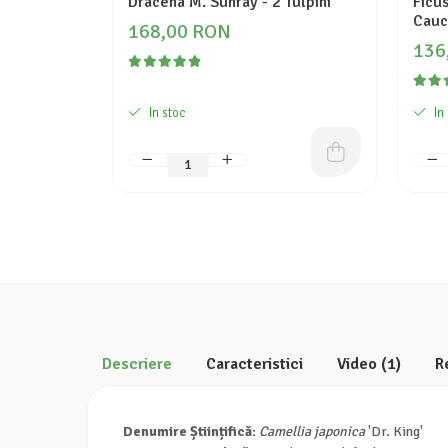
Dracena M. Sunray - 2 Tulpini
Ficus
Cauc
168,00 RON
136
In stoc
In
Descriere
Caracteristici
Video
(1)
R
Denumire Științifică:
Camellia japonica
'Dr. King'