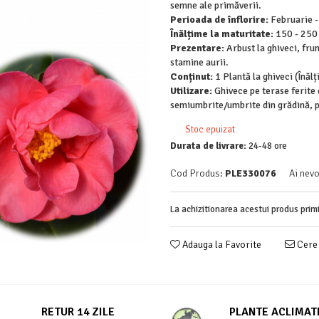
semne ale primăverii.
Perioada de înflorire:
Februarie - 
Înălțime la maturitate:
150 - 250
Prezentare:
Arbust la ghiveci, frun
stamine aurii.
Conținut:
1 Plantă la ghiveci (Înăl
Utilizare:
Ghivece pe terase ferite 
semiumbrite/umbrite din grădină, pl
Stoc epuizat
Durata de livrare:
24-48 ore
Cod Produs:
PLE330076
Ai nevo
La achizitionarea acestui produs prim
Adauga la Favorite
Cere 
RETUR 14 ZILE
PLANTE ACLIMAT