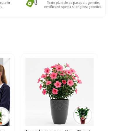
cute in
Toate plantele au pasaport genetic,
iu.
certificand specia si originea genetica.