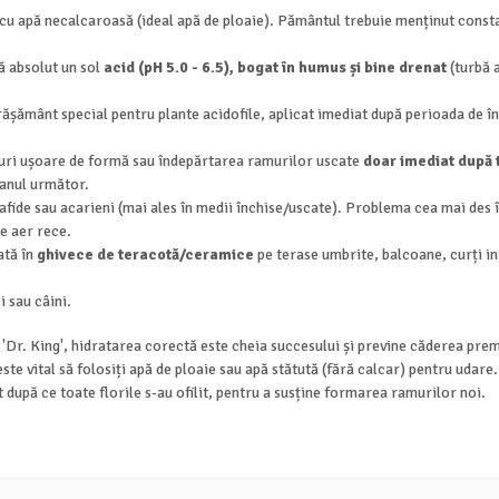
cu apă necalcaroasă (ideal apă de ploaie). Pământul trebuie menținut consta
ă absolut un sol
acid (pH 5.0 - 6.5), bogat în humus și bine drenat
(turbă 
ășământ special pentru plante acidofile, aplicat imediat după perioada de înfl
turi ușoare de formă sau îndepărtarea ramurilor uscate
doar imediat după t
 anul următor.
afide sau acarieni (mai ales în medii închise/uscate). Problema cea mai des 
de aer rece.
ată în
ghivece de teracotă/ceramice
pe terase umbrite, balcoane, curți in
 sau câini.
 'Dr. King', hidratarea corectă este cheia succesului și previne căderea pre
este vital să folosiți apă de ploaie sau apă stătută (fără calcar) pentru uda
după ce toate florile s-au ofilit, pentru a susține formarea ramurilor noi.