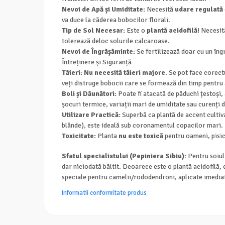
Nevoi de Apă și Umiditate:
Necesită
udare regulată
va duce la căderea bobocilor florali.
Tip de Sol Necesar:
Este o
plantă acidofilă
! Necesit
tolerează deloc solurile calcaroase.
Nevoi de Îngrășăminte:
Se fertilizează doar cu un îngr
Întreținere și Siguranță
Tăieri:
Nu necesită tăieri majore
. Se pot face corec
veți distruge bobocii care se formează din timp pentru
Boli și Dăunători:
Poate fi atacată de păduchi țestoși, 
șocuri termice, variații mari de umiditate sau curenți 
Utilizare Practică:
Superbă ca plantă de accent cultiv
blânde), este ideală sub coronamentul copacilor mari.
Toxicitate:
Planta
nu este toxică
pentru oameni, pisici
Sfatul specialistului (Pepiniera Sibiu):
Pentru soiul
dar niciodată băltit. Deoarece este o plantă acidofilă, 
speciale pentru camelii/rododendroni, aplicate imediat 
Informatii conformitate produs