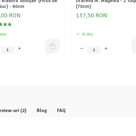
 elastica 'Abidjan' (Ficus de
Dracena M. Magenta - 2 Tulp
iuc) - 60cm
(70cm)
,00 RON
137,50 RON
 stoc
In stoc
eview-uri
(2)
Blog
FAQ