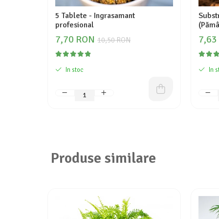
5 Tablete - Ingrasamant
Substr
profesional
(Pămâ
7,70 RON
7,63
10,50 RON
In stoc
In s
Produse similare