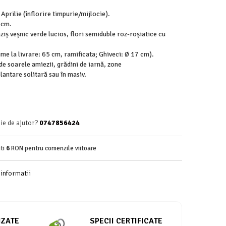
Aprilie (înflorire timpurie/mijlocie).
 cm.
ziș veșnic verde lucios, flori semiduble roz-roșiatice cu
țime la livrare: 65 cm, ramificata; Ghiveci: Ø 17 cm).
de soarele amiezii, grădini de iarnă, zone
antare solitară sau în masiv.
ie de ajutor?
0747856424
iti
6
RON pentru comenzile viitoare
informatii
IZATE
SPECII CERTIFICATE