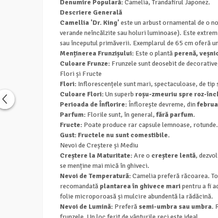
Denumire Populară:
Camelia, Trandafirul Japonez.
Descriere Generală
Camellia 'Dr. King'
este un arbust ornamental de o nob
verande neîncălzite sau holuri luminoase). Este extrem d
sau începutul primăverii. Exemplarul de 65 cm oferă un
Menținerea Frunzișului:
Este o plantă
perenă, veșnic
Culoare Frunze:
Frunzele sunt deosebit de decorative,
Flori și Fructe
Flori:
Inflorescențele sunt mari, spectaculoase, de tip 
Culoare Flori:
Un superb
roșu-zmeuriu spre roz-înc
Perioada de Înflorire:
Înflorește devreme, din
februa
Parfum:
Florile sunt, în general,
fără parfum
.
Fructe:
Poate produce rar capsule lemnoase, rotunde.
Gust:
Fructele nu sunt comestibile.
Nevoi de Creștere și Mediu
Creștere la Maturitate:
Are o
creștere lentă
, dezvo
se menține mai mică în ghiveci.
Nevoi de Temperatură:
Camelia preferă răcoarea. To
recomandată
plantarea în ghivece mari
pentru a fi a
folie microporoasă și mulcire abundentă la rădăcină.
Nevoi de Lumină:
Preferă
semi-umbra sau umbra
. 
frunzele. Un loc ferit de vânturile reci este ideal.