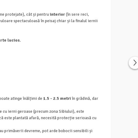
ine protejate), cât și pentru
interior
(în sere reci,
loare spectaculoasă în peisaj chiar și la finalul iernii
rte lucios
.
 poate atinge înălțimi de
1.5 - 2.5 metri
în grădină, dar
ile cu ierni geroase (precum zona Sibiului), este
că este plantată afară, necesită protecție serioasă cu
sau primăverii devreme, pot arde bobocii sensibili și