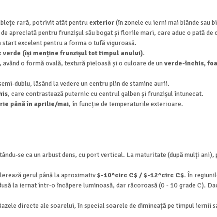
lețe rară, potrivit atât pentru
exterior
(în zonele cu ierni mai blânde sau b
e apreciată pentru frunzișul său bogat și florile mari, care aduc o pată de cu
 start excelent pentru a forma o tufă viguroasă.
 verde (își menține frunzișul tot timpul anului)
.
 având o formă ovală, textură pieloasă și o culoare de un
verde-închis, foa
semi-dublu, lăsând la vedere un centru plin de stamine aurii.
his
, care contrastează puternic cu centrul galben și frunzișul întunecat.
rie până în aprilie/mai
, în funcție de temperaturile exterioare.
ltându-se ca un arbust dens, cu port vertical. La maturitate (după mulți ani),
lerează gerul până la aproximativ
$-10^circ C$ / $-12^circ C$
. În regiun
dusă la iernat într-o încăpere luminoasă, dar răcoroasă (0 - 10 grade C). Da
Razele directe ale soarelui, în special soarele de dimineață pe timpul iernii 