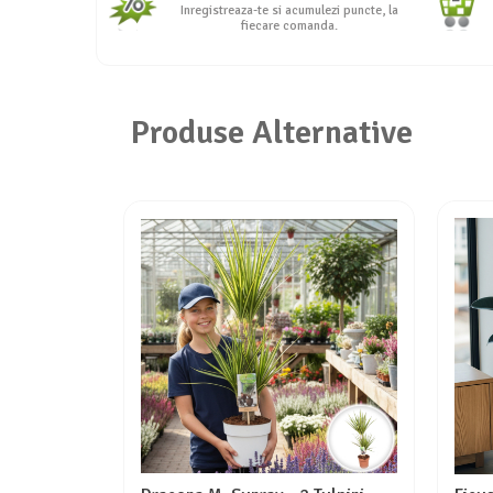
Inregistreaza-te si acumulezi puncte, la
fiecare comanda.
Seminte de Ierburi
Seminte de Legume/Fructe
Produse Alternative