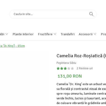
lbi
Plante Interior
Fructifere
Trandafiri
Accesorii
Pro
 'Dr. King') - 65cm
Camelia Roz-Roșiatică (C
Pepiniera Sibiu
2 Review-uri
131,00 RON
Camelia 'Dr. King' este un arbust v
sa florală și contrastul vizual de e
spre roșu-zmeuriu, luminate central
verde închis, lucios și luxuriant, a
de culoare vibrantă în grădinile umb