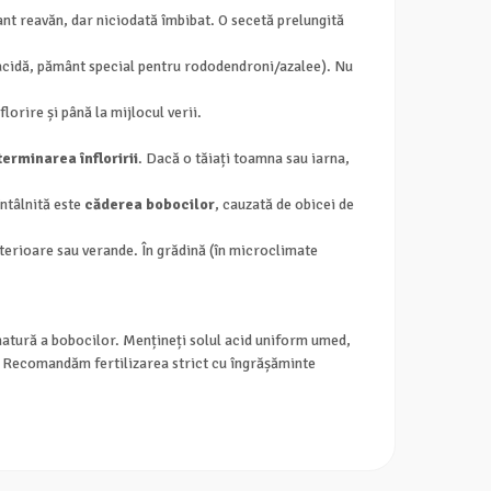
nt reavăn, dar niciodată îmbibat. O secetă prelungită
acidă, pământ special pentru rododendroni/azalee). Nu
orire și până la mijlocul verii.
erminarea înfloririi
. Dacă o tăiați toamna sau iarna,
întâlnită este
căderea bobocilor
, cauzată de obicei de
terioare sau verande. În grădină (în microclimate
matură a bobocilor. Mențineți solul acid uniform umed,
re. Recomandăm fertilizarea strict cu îngrășăminte