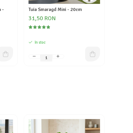
 -
Tuia Smaragd Mini - 20cm
Tuia (Th
31,50 RON
110,0
In stoc
In stoc