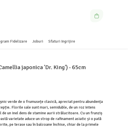
gram Fidelizare
Joburi
Sfaturi Ingrijire
amellia japonica 'Dr. King') - 65cm
eșnic verde de o frumusețe clasică, apreciat pentru abundența
xcepție. Florile sale sunt mari, semiduble, de un roz intens
 de un inel dens de stamine aurii strălucitoare. Cu un frunziș
ceastă varietate aduce un strop de rafinament asiatic și o pată
rite, pe terase sau în balcoane închise, chiar de la primele