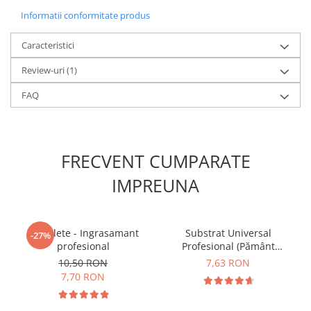
Informatii conformitate produs
Caracteristici
Review-uri
(1)
FAQ
FRECVENT CUMPARATE
IMPREUNA
5 Tablete - Ingrasamant
Substrat Universal
-27%
profesional
Profesional (Pământ
Premium) - 5 L
10,50 RON
7,63 RON
7,70 RON