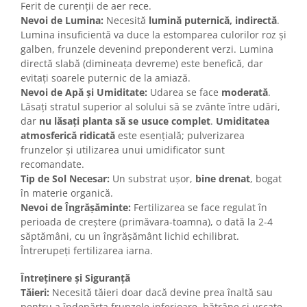
Ferit de curenții de aer rece.
Nevoi de Lumina:
Necesită
lumină puternică, indirectă
.
Lumina insuficientă va duce la estomparea culorilor roz și
galben, frunzele devenind preponderent verzi. Lumina
directă slabă (dimineața devreme) este benefică, dar
evitați soarele puternic de la amiază.
Nevoi de Apă și Umiditate:
Udarea se face
moderată
.
Lăsați stratul superior al solului să se zvânte între udări,
dar
nu lăsați planta să se usuce complet
.
Umiditatea
atmosferică ridicată
este esențială; pulverizarea
frunzelor și utilizarea unui umidificator sunt
recomandate.
Tip de Sol Necesar:
Un substrat ușor,
bine drenat
, bogat
în materie organică.
Nevoi de Îngrășăminte:
Fertilizarea se face regulat în
perioada de creștere (primăvara-toamna), o dată la 2-4
săptămâni, cu un îngrășământ lichid echilibrat.
Întrerupeți fertilizarea iarna.
Întreținere și Siguranță
Tăieri:
Necesită tăieri doar dacă devine prea înaltă sau
pentru a îndepărta frunzele inferioare, bătrâne și uscate.