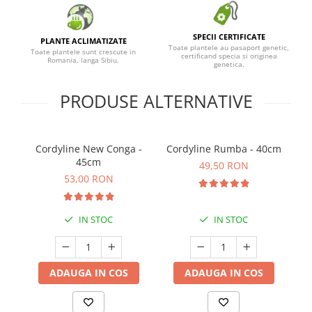
SPECII CERTIFICATE
PLANTE ACLIMATIZATE
Toate plantele au pasaport genetic,
Toate plantele sunt crescute in
certificand specia si originea
Romania, langa Sibiu.
genetica.
PRODUSE ALTERNATIVE
Cordyline New Conga -
Cordyline Rumba - 40cm
45cm
49,50 RON
53,00 RON
IN STOC
IN STOC
ADAUGA IN COS
ADAUGA IN COS