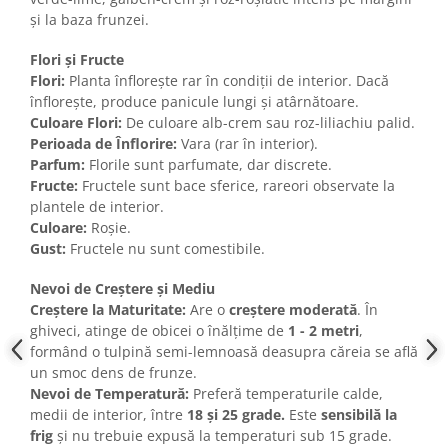
și la baza frunzei.
Flori și Fructe
Flori:
Planta înflorește rar în condiții de interior. Dacă
înflorește, produce panicule lungi și atârnătoare.
Culoare Flori:
De culoare alb-crem sau roz-liliachiu palid.
Perioada de Înflorire:
Vara (rar în interior).
Parfum:
Florile sunt parfumate, dar discrete.
Fructe:
Fructele sunt bace sferice, rareori observate la
plantele de interior.
Culoare:
Roșie.
Gust:
Fructele nu sunt comestibile.
Nevoi de Creștere și Mediu
Creștere la Maturitate:
Are o
creștere moderată
. În
ghiveci, atinge de obicei o înălțime de
1 - 2 metri
,
formând o tulpină semi-lemnoasă deasupra căreia se află
un smoc dens de frunze.
Nevoi de Temperatură:
Preferă temperaturile calde,
medii de interior, între
18 și 25 grade.
Este
sensibilă la
frig
și nu trebuie expusă la temperaturi sub 15 grade.