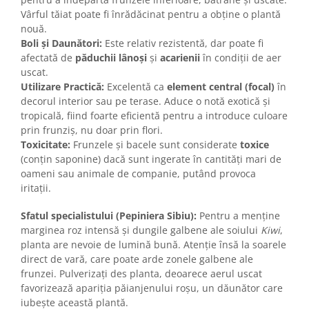
Vârful tăiat poate fi înrădăcinat pentru a obține o plantă
nouă.
Boli și Daunători:
Este relativ rezistentă, dar poate fi
afectată de
păduchii lânoși
și
acarienii
în condiții de aer
uscat.
Utilizare Practică:
Excelentă ca
element central (focal)
în
decorul interior sau pe terase. Aduce o notă exotică și
tropicală, fiind foarte eficientă pentru a introduce culoare
prin frunziș, nu doar prin flori.
Toxicitate:
Frunzele și bacele sunt considerate
toxice
(conțin saponine) dacă sunt ingerate în cantități mari de
oameni sau animale de companie, putând provoca
iritații.
Sfatul specialistului (Pepiniera Sibiu):
Pentru a menține
marginea roz intensă și dungile galbene ale soiului
Kiwi
,
planta are nevoie de lumină bună. Atenție însă la soarele
direct de vară, care poate arde zonele galbene ale
frunzei. Pulverizați des planta, deoarece aerul uscat
favorizează apariția păianjenului roșu, un dăunător care
iubește această plantă.