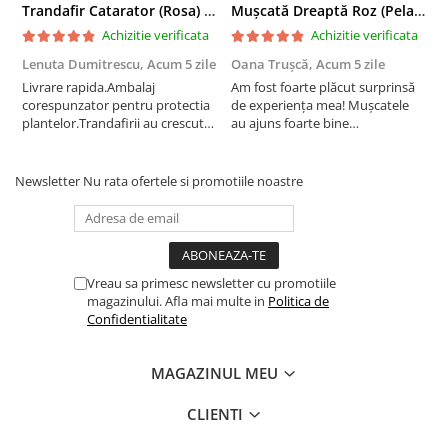
Trandafir Catarator (Rosa) Red Climber - 75cm
Mușcată Dreaptă Roz (Pelargonium Zonale)
Achizitie verificata
Achizitie verificata
Lenuta Dumitrescu,
Acum 5 zile
Oana Trușcă,
Acum 5 zile
E
Livrare rapida.Ambalaj
Am fost foarte plăcut surprinsă
I
corespunzator pentru protectia
de experiența mea! Mușcatele
f
plantelor.Trandafirii au crescut
au ajuns foarte bine
r
deja.Multumesc.
împachetate, în stare impecabilă,
c
fără să fie afectate pe timpul
c
transportului. Se vede că au fost
c
Newsletter
Nu rata ofertele si promotiile noastre
ambalate cu multă grijă. Acum
v
sunt frumos înflorite și...
e
Vreau sa primesc newsletter cu promotiile
magazinului. Afla mai multe in
Politica de
Confidentialitate
MAGAZINUL MEU
CLIENTI