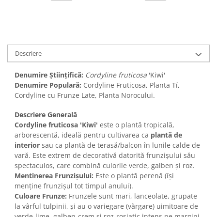
Descriere
Denumire Științifică:
Cordyline fruticosa
'Kiwi'
Denumire Populară:
Cordyline Fruticosa, Planta Tí,
Cordyline cu Frunze Late, Planta Norocului.
Descriere Generală
Cordyline fruticosa 'Kiwi'
este o plantă tropicală,
arborescentă, ideală pentru cultivarea ca
plantă de
interior
sau ca plantă de terasă/balcon în lunile calde de
vară. Este extrem de decorativă datorită frunzișului său
spectaculos, care combină culorile verde, galben și roz.
Mentinerea Frunzișului:
Este o plantă perenă (își
menține frunzișul tot timpul anului).
Culoare Frunze:
Frunzele sunt mari, lanceolate, grupate
la vârful tulpinii, și au o variegare (vărgare) uimitoare de
verde-lime, galben-crem și roz-roșiatic intens pe margini