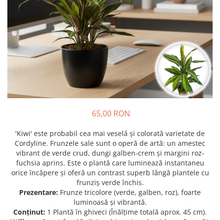
Prun - Prunus
Bulbi de Delphinium
Bulbi de Echinacea
Păr - Pyrus communis
Bulbi de Frezie
Smochini - Ficus carica
Bulbi de Fritillaria
Viță de Vie - Vitis
Bulbi de Gaillardia (Kokarda)
Zmeur - Rubus
Bulbi de Gladiole
Bulbi de Irisi - Stanjenel
Bulbi de Lalele
Bulbi de Leucanthemum
65,00 RON
Bulbi de Muscari
Bulbi de Narcise
'Kiwi' este probabil cea mai veselă și colorată varietate de
Bulbi de Ranunculus
Cordyline. Frunzele sale sunt o operă de artă: un amestec
vibrant de verde crud, dungi galben-crem și margini roz-
Bulbi de Tigridia
fuchsia aprins. Este o plantă care luminează instantaneu
Bulbi de Zambile
orice încăpere și oferă un contrast superb lângă plantele cu
Bulbi de Zantedeschia
frunziș verde închis.
Prezentare:
Frunze tricolore (verde, galben, roz), foarte
Bulbi Sparaxis
luminoasă și vibrantă.
Mixuri de Bulbi
Conținut:
1 Plantă în ghiveci (Înălțime totală aprox. 45 cm).
Seminte de Flori