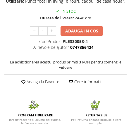
Utilizare:
Punct focal în living, birouri, cadou "de casă nouă".
Seminte de Ierburi
IN STOC
Seminte de Legume/Fructe
Durata de livrare:
24-48 ore
ADAUGA IN COS
Cod Produs:
PLE330053-4
Ai nevoie de ajutor?
0747856424
La achizitionarea acestui produs primiti
3
RON pentru comenzile
viitoare
Adauga la Favorite
Cere informatii
PROGRAM FIDELIZARE
RETUR 14 ZILE
Inregistreaza-te si acumulezi puncte,
Poti returna oricand produsele care
la fiecare comanda.
nu iti plac