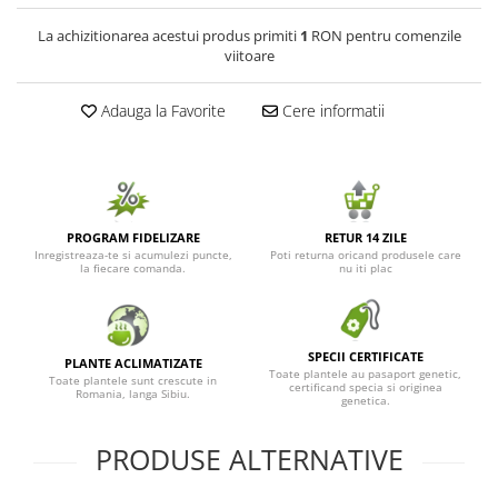
Seminte de Ierburi
La achizitionarea acestui produs primiti
1
RON pentru comenzile
viitoare
Seminte de Legume/Fructe
Adauga la Favorite
Cere informatii
PROGRAM FIDELIZARE
RETUR 14 ZILE
Inregistreaza-te si acumulezi puncte,
Poti returna oricand produsele care
la fiecare comanda.
nu iti plac
SPECII CERTIFICATE
PLANTE ACLIMATIZATE
Toate plantele au pasaport genetic,
Toate plantele sunt crescute in
certificand specia si originea
Romania, langa Sibiu.
genetica.
PRODUSE ALTERNATIVE