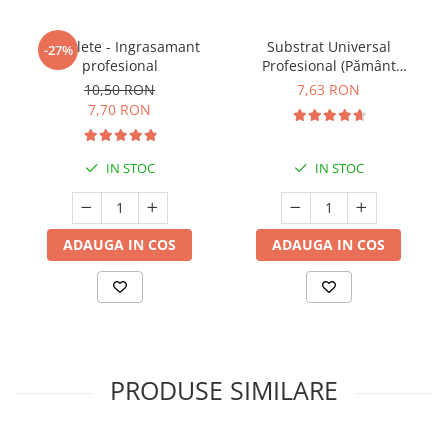
5 Tablete - Ingrasamant
Substrat Universal
-27%
profesional
Profesional (Pământ
Premium) - 5 L
10,50 RON
7,63 RON
7,70 RON
IN STOC
IN STOC
ADAUGA IN COS
ADAUGA IN COS
PRODUSE SIMILARE