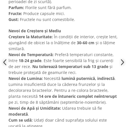
perioadei de zi scurtă).
Parfum:
Florile sunt fără parfum.
Fructe:
Produce capsule mici.
Gust:
Fructele nu sunt comestibile.
Nevoi de Creștere și Mediu
Creștere la Maturitate:
În condiții de interior, crește lent,
ajungând de obicei la o înălțime de
30-60 cm
și o lățime
similară.
Nevoi de Temperatură:
Preferă temperaturi constante,
între
18-24 grade
. Este foarte sensibilă la frig și curenți
de aer rece.
Nu tolerează temperaturi sub 13 grade
și
trebuie protejată de geamurile reci.
Nevoi de Lumina:
Necesită
lumină puternică, indirectă
.
Lumina insuficientă duce la căderea frunzelor și la
decolorarea bracteelor. Pentru a re-colora bracteele,
planta necesită
14 ore de întuneric complet neîntrerupt
pe zi, timp de 8 săptămâni (septembrie-noiembrie).
Nevoi de Apă și Umiditate:
Udarea trebuie să fie
moderată
.
Cum se udă:
Udați doar când suprafața solului este
uscată la atingere.