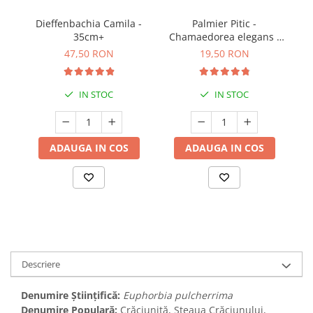
Dieffenbachia Camila -
Palmier Pitic -
C
35cm+
Chamaedorea elegans -
30cm
47,50 RON
19,50 RON
IN STOC
IN STOC
ADAUGA IN COS
ADAUGA IN COS
Descriere
Denumire Științifică:
Euphorbia pulcherrima
Denumire Populară:
Crăciuniță, Steaua Crăciunului,