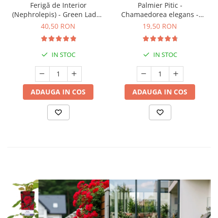
Ferigă de Interior
Palmier Pitic -
(Nephrolepis) - Green Lady -
Chamaedorea elegans -
35cm
30cm
40,50 RON
19,50 RON
IN STOC
IN STOC
ADAUGA IN COS
ADAUGA IN COS