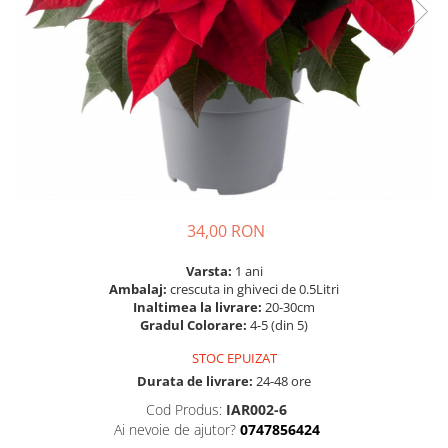
Prun - Prunus
Bulbi de Delphinium
Bulbi de Echinacea
Păr - Pyrus communis
Bulbi de Frezie
Smochini - Ficus carica
Bulbi de Fritillaria
Viță de Vie - Vitis
Bulbi de Gaillardia (Kokarda)
Zmeur - Rubus
Bulbi de Gladiole
Bulbi de Irisi - Stanjenel
Bulbi de Lalele
Bulbi de Leucanthemum
34,00 RON
Bulbi de Muscari
Bulbi de Narcise
Varsta:
1 ani
Bulbi de Ranunculus
Ambalaj:
crescuta in ghiveci de 0.5Litri
Inaltimea la livrare:
20-30cm
Bulbi de Tigridia
Gradul Colorare:
4-5 (din 5)
Bulbi de Zambile
STOC EPUIZAT
Bulbi de Zantedeschia
Durata de livrare:
24-48 ore
Bulbi Sparaxis
Cod Produs:
IAR002-6
Mixuri de Bulbi
Ai nevoie de ajutor?
0747856424
Seminte de Flori