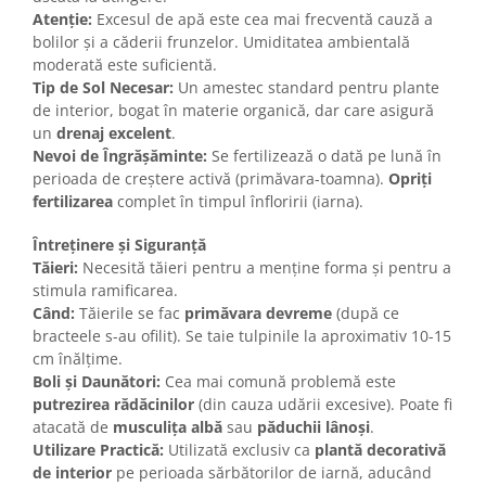
Atenție:
Excesul de apă este cea mai frecventă cauză a
bolilor și a căderii frunzelor. Umiditatea ambientală
moderată este suficientă.
Tip de Sol Necesar:
Un amestec standard pentru plante
de interior, bogat în materie organică, dar care asigură
un
drenaj excelent
.
Nevoi de Îngrășăminte:
Se fertilizează o dată pe lună în
perioada de creștere activă (primăvara-toamna).
Opriți
fertilizarea
complet în timpul înfloririi (iarna).
Întreținere și Siguranță
Tăieri:
Necesită tăieri pentru a menține forma și pentru a
stimula ramificarea.
Când:
Tăierile se fac
primăvara devreme
(după ce
bracteele s-au ofilit). Se taie tulpinile la aproximativ 10-15
cm înălțime.
Boli și Daunători:
Cea mai comună problemă este
putrezirea rădăcinilor
(din cauza udării excesive). Poate fi
atacată de
musculița albă
sau
păduchii lânoși
.
Utilizare Practică:
Utilizată exclusiv ca
plantă decorativă
de interior
pe perioada sărbătorilor de iarnă, aducând