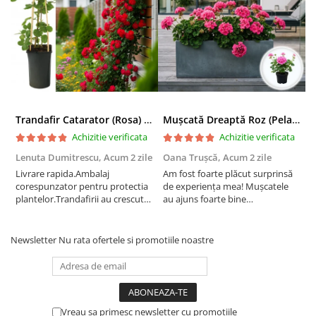
Trandafir Catarator (Rosa) Red Climber - 75cm
Mușcată Dreaptă Roz (Pelargonium Zonale)
Achizitie verificata
Achizitie verificata
Lenuta Dumitrescu,
Acum 2 zile
Oana Trușcă,
Acum 2 zile
E
Livrare rapida.Ambalaj
Am fost foarte plăcut surprinsă
I
corespunzator pentru protectia
de experiența mea! Mușcatele
f
plantelor.Trandafirii au crescut
au ajuns foarte bine
r
deja.Multumesc.
împachetate, în stare impecabilă,
c
fără să fie afectate pe timpul
c
transportului. Se vede că au fost
c
Newsletter
Nu rata ofertele si promotiile noastre
ambalate cu multă grijă. Acum
v
sunt frumos înflorite și...
e
Vreau sa primesc newsletter cu promotiile