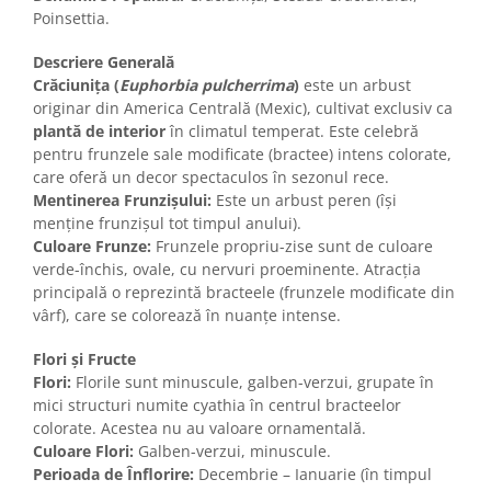
Poinsettia.
Descriere Generală
Crăciunița (
Euphorbia pulcherrima
)
este un arbust
originar din America Centrală (Mexic), cultivat exclusiv ca
plantă de interior
în climatul temperat. Este celebră
pentru frunzele sale modificate (bractee) intens colorate,
care oferă un decor spectaculos în sezonul rece.
Mentinerea Frunzișului:
Este un arbust peren (își
menține frunzișul tot timpul anului).
Culoare Frunze:
Frunzele propriu-zise sunt de culoare
verde-închis, ovale, cu nervuri proeminente. Atracția
principală o reprezintă bracteele (frunzele modificate din
vârf), care se colorează în nuanțe intense.
Flori și Fructe
Flori:
Florile sunt minuscule, galben-verzui, grupate în
mici structuri numite cyathia în centrul bracteelor
colorate. Acestea nu au valoare ornamentală.
Culoare Flori:
Galben-verzui, minuscule.
Perioada de Înflorire:
Decembrie – Ianuarie (în timpul