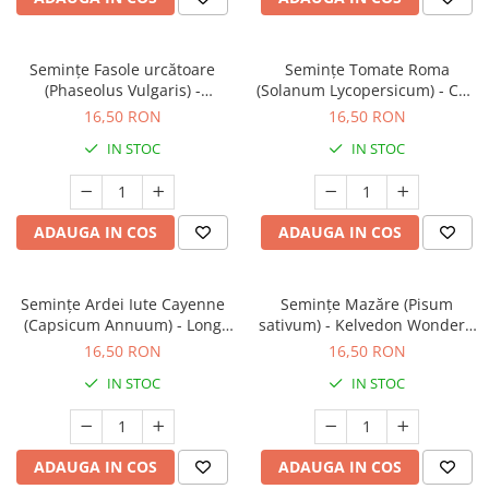
Semințe Fasole urcătoare
Semințe Tomate Roma
(Phaseolus Vulgaris) -
(Solanum Lycopersicum) - Cod
Neckarkönigin - Cod 7350
7388
16,50 RON
16,50 RON
IN STOC
IN STOC
ADAUGA IN COS
ADAUGA IN COS
Semințe Ardei Iute Cayenne
Semințe Mazăre (Pisum
(Capsicum Annuum) - Long
sativum) - Kelvedon Wonder -
Slim - Cod 7292
Cod 7330
16,50 RON
16,50 RON
IN STOC
IN STOC
ADAUGA IN COS
ADAUGA IN COS