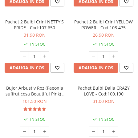
ADAUGA IN COS
ADAUGA IN COS
Seminte de Ierburi
Seminte de Legume/Fructe
Pachet 2 Bulbi Crini NETTY'S
Pachet 2 Bulbi Crini YELLOW
PRIDE - Cod:107.650
POWER - Cod:108.475
31,90 RON
26,90 RON
IN STOC
IN STOC
ADAUGA IN COS
ADAUGA IN COS
Bujor Arbustiv Roz (Paeonia
Pachet Bulbi Dalia CRAZY
suffruticosa Beautiful Pink) -
LOVE - Cod:100.190
Plantă înrădăcinată
101,50 RON
31,00 RON
IN STOC
IN STOC