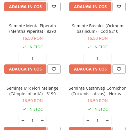
Prun - Prunus
Bulbi de Delphinium
ADAUGA IN COS
ADAUGA IN COS
Bulbi de Echinacea
Păr - Pyrus communis
Bulbi de Frezie
Smochini - Ficus carica
Bulbi de Fritillaria
Seminte Menta Piperata
Semințe Busuioc (Ocimum
Viță de Vie - Vitis
Bulbi de Gaillardia (Kokarda)
(Mentha Piperita) - 8290
basilicum) - Cod 8210
Zmeur - Rubus
16,50 RON
16,50 RON
Bulbi de Gladiole
Bulbi de Irisi - Stanjenel
IN STOC
IN STOC
Bulbi de Lalele
Bulbi de Leucanthemum
Bulbi de Muscari
ADAUGA IN COS
ADAUGA IN COS
Bulbi de Narcise
Bulbi de Ranunculus
Semințe Mix Flori Melange
Semințe Castraveți Cornichon
Bulbi de Tigridia
(Câmpie Înflorită) - 6190
(Cucumis sativus) - Hokus -
Bulbi de Zambile
Cod 7080
16,50 RON
16,50 RON
Bulbi de Zantedeschia
IN STOC
IN STOC
Bulbi Sparaxis
Mixuri de Bulbi
Seminte de Flori