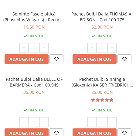
Semințe Fasole pitică
Pachet Bulbi Dalia THOMAS A.
(Phaseolus Vulgaris) - Record -
EDISON - Cod:100.775
Cod 7340
16,50 RON
32,90 RON
IN STOC
IN STOC
ADAUGA IN COS
ADAUGA IN COS
Pachet Bulbi Dalia BELLE OF
Pachet Bulbi Sinningia
BARMERA - Cod:100.945
(Gloxonia) KAISER FRIEDRICH -
Cod:114.860
35,00 RON
25,00 RON
IN STOC
IN STOC
ADAUGA IN COS
ADAUGA IN COS