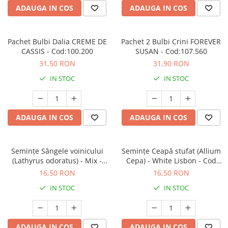
ADAUGA IN COS
ADAUGA IN COS
Pachet Bulbi Dalia CREME DE
Pachet 2 Bulbi Crini FOREVER
CASSIS - Cod:100.200
SUSAN - Cod:107.560
31,50 RON
31,90 RON
IN STOC
IN STOC
ADAUGA IN COS
ADAUGA IN COS
Semințe Sângele voinicului
Semințe Ceapă stufat (Allium
(Lathyrus odoratus) - Mix -
Cepa) - White Lisbon - Cod
Cod 6440
7050
16,50 RON
16,50 RON
IN STOC
IN STOC
ADAUGA IN COS
ADAUGA IN COS