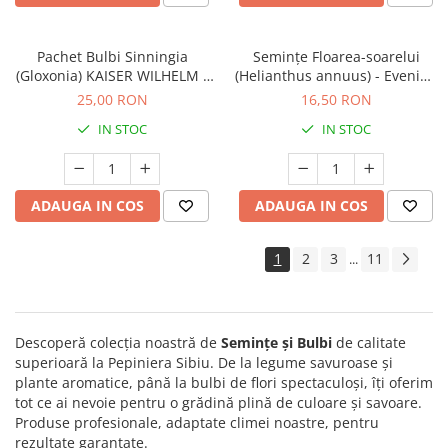
Pachet Bulbi Sinningia
Semințe Floarea-soarelui
(Gloxonia) KAISER WILHELM -
(Helianthus annuus) - Evening
Cod:114.890
Sun - Cod 6890
25,00 RON
16,50 RON
IN STOC
IN STOC
ADAUGA IN COS
ADAUGA IN COS
1
2
3
11
...
Descoperă colecția noastră de
Semințe și Bulbi
de calitate
superioară la Pepiniera Sibiu. De la legume savuroase și
plante aromatice, până la bulbi de flori spectaculoși, îți oferim
tot ce ai nevoie pentru o grădină plină de culoare și savoare.
Produse profesionale, adaptate climei noastre, pentru
rezultate garantate.