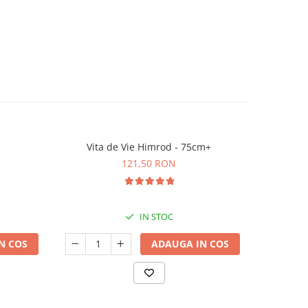
Vita de Vie Himrod - 75cm+
Trandafir 
-20%
121,50 RON
1
IN STOC
N COS
ADAUGA IN COS