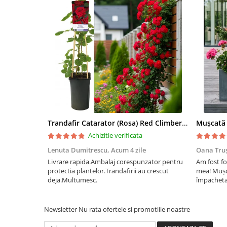
Trandafir Catarator (Rosa) Red Climber - 75cm
Achizitie verificata
Lenuta Dumitrescu,
Acum 4 zile
Oana Tru
Livrare rapida.Ambalaj corespunzator pentru
Am fost fo
protectia plantelor.Trandafirii au crescut
mea! Mușc
deja.Multumesc.
împachetat
afectate p
fost ambal
frumos înfl
Newsletter
Nu rata ofertele si promotiile noastre