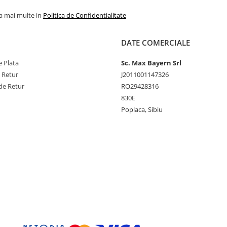
la mai multe in
Politica de Confidentialitate
DATE COMERCIALE
 Plata
Sc. Max Bayern Srl
e Retur
J2011001147326
de Retur
RO29428316
830E
Poplaca, Sibiu