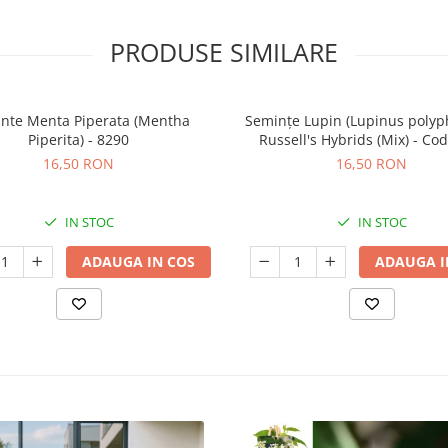
PRODUSE SIMILARE
nte Menta Piperata (Mentha
Semințe Lupin (Lupinus polyph
Piperita) - 8290
Russell's Hybrids (Mix) - Co
16,50 RON
16,50 RON
IN STOC
IN STOC
ADAUGA IN COS
ADAUGA I