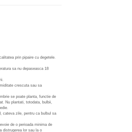
calitatea prin pipaire cu degetele.
emperatura sa nu depaseasca 18
ii.
 umiditate crescuta sau sa
embrie se poate planta, functie de
. Nu plantati, totodata, bulbii,
edie.
, cateva zile, pentru ca bulbul sa
au nevoie de o perioada minima de
la distrugerea lor sau la o