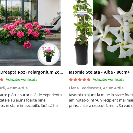
Mușcată Dreaptă Roz (Pelargonium Zonale)
Iasomie Stelata - Alba - 80cm+
Achizitie verificata
Achizitie verificata
șcă,
Acum 4 zile
Elena Teodorescu,
Acum 4 zile
arte plăcut surprinsă de experiența
Iasomia a ajuns la mine in stare foar
atele au ajuns foarte bine
am nutat-o intr-un recipient mai mar
e, în stare impecabilă, fără să fie
prins, chiar a crescut f. mult. Sa vad
e timpul transportului. Se vede că au
peste iarna, se spune ca este rezisten
ate cu multă grijă. Acum sunt
Vom vedea. Cumparati cu incredere,
orite și...
firma f serioasa, am ...