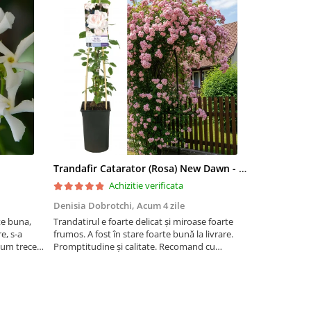
Trandafir Catarator (Rosa) New Dawn - 75cm
Artar Palma
Achizitie verificata
Denisia Dobrotchi,
Acum 4 zile
Hanceanu D
te buna,
Trandatirul e foarte delicat și miroase foarte
Felicitări
e, s-a
frumos. A fost în stare foarte bună la livrare.
 cum trece
Promptitudine și calitate. Recomand cu
ta la ger.
încredere.
 este o