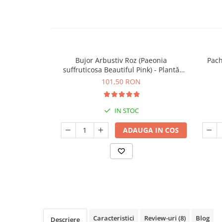
Seminte de Ierburi
Seminte de Legume/Fructe
Bujor Arbustiv Roz (Paeonia
Pach
suffruticosa Beautiful Pink) - Plantă
înrădăcinată
101,50 RON
IN STOC
ADAUGA IN COS
Caracteristici
Review-uri
(8)
Blog
Descriere