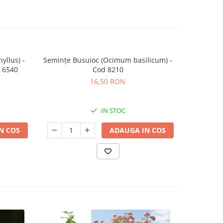
yllus) -
Semințe Busuioc (Ocimum basilicum) -
Semințe
d 6540
Cod 8210
16,50 RON
IN STOC
N COS
ADAUGA IN COS