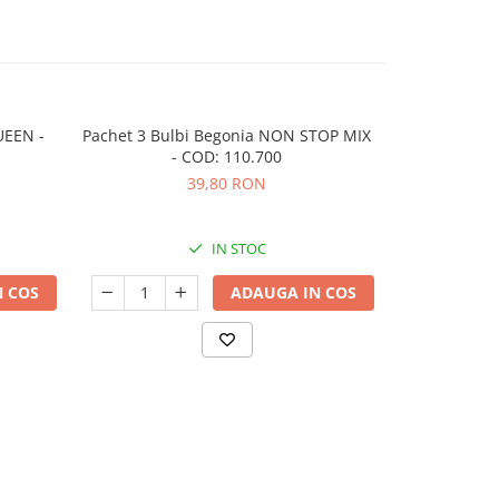
UEEN -
Pachet 3 Bulbi Begonia NON STOP MIX
Pachet Bulbi
- COD: 110.700
39,80 RON
IN STOC
 COS
ADAUGA IN COS