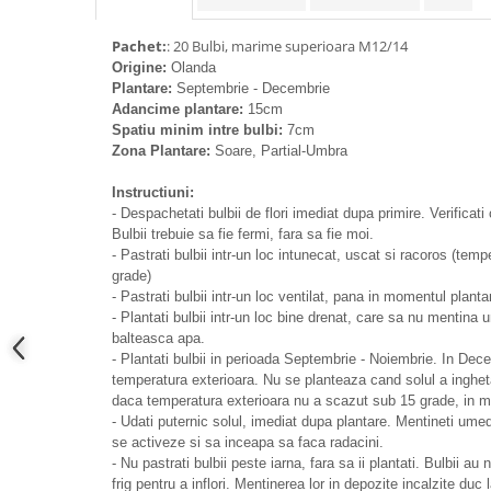
Pachet:
: 20 Bulbi, marime superioara M12/14
Origine:
Olanda
Plantare:
Septembrie - Decembrie
Adancime plantare:
15cm
Spatiu minim intre bulbi:
7cm
Zona Plantare:
Soare, Partial-Umbra
Instructiuni:
- Despachetati bulbii de flori imediat dupa primire. Verificati 
Bulbii trebuie sa fie fermi, fara sa fie moi.
- Pastrati bulbii intr-un loc intunecat, uscat si racoros (t
grade)
- Pastrati bulbii intr-un loc ventilat, pana in momentul plantar
- Plantati bulbii intr-un loc bine drenat, care sa nu mentina
balteasca apa.
- Plantati bulbii in perioada Septembrie - Noiembrie. In Dec
temperatura exterioara. Nu se planteaza cand solul a inghetat
daca temperatura exterioara nu a scazut sub 15 grade, in m
- Udati puternic solul, imediat dupa plantare. Mentineti umed
se activeze si sa inceapa sa faca radacini.
- Nu pastrati bulbii peste iarna, fara sa ii plantati. Bulbii 
frig pentru a inflori. Mentinerea lor in depozite incalzite duc 