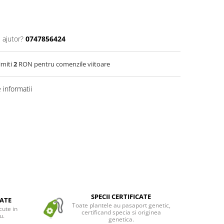
 ajutor?
0747856424
imiti
2
RON pentru comenzile viitoare
informatii
SPECII CERTIFICATE
ATE
Toate plantele au pasaport genetic,
cute in
certificand specia si originea
u.
genetica.