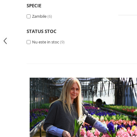
SPECIE
Seminte de Ierburi
Zambile
(6)
Seminte de Legume/Fructe
STATUS STOC
Nu este in stoc
(9)