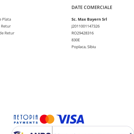
DATE COMERCIALE
 Plata
Sc. Max Bayern Srl
e Retur
J2011001147326
de Retur
RO29428316
830E
Poplaca, Sibiu