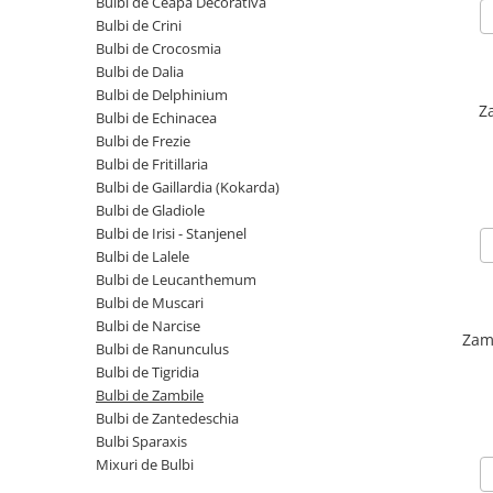
Prun - Prunus
Bulbi de Delphinium
Bulbi de Ceapa Decorativa
Bulbi de Crini
Bulbi de Echinacea
Păr - Pyrus communis
Bulbi de Crocosmia
Bulbi de Frezie
Smochini - Ficus carica
Bulbi de Dalia
Bulbi de Fritillaria
Bulbi de Delphinium
Viță de Vie - Vitis
Z
Bulbi de Gaillardia (Kokarda)
Bulbi de Echinacea
Zmeur - Rubus
Bulbi de Frezie
Bulbi de Gladiole
Bulbi de Fritillaria
Bulbi de Irisi - Stanjenel
Bulbi de Gaillardia (Kokarda)
Bulbi de Lalele
Bulbi de Gladiole
Bulbi de Leucanthemum
Bulbi de Irisi - Stanjenel
Bulbi de Lalele
Bulbi de Muscari
Bulbi de Leucanthemum
Bulbi de Narcise
Bulbi de Muscari
Bulbi de Ranunculus
Bulbi de Narcise
Zam
Bulbi de Tigridia
Bulbi de Ranunculus
Bulbi de Tigridia
Bulbi de Zambile
Bulbi de Zambile
Bulbi de Zantedeschia
Bulbi de Zantedeschia
Bulbi Sparaxis
Bulbi Sparaxis
Mixuri de Bulbi
Mixuri de Bulbi
Seminte de Flori