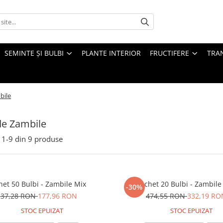
SEMINTE ȘI BULBI
PLANTE INTERIOR
FRUCTIFERE
TRAN
bile
de Zambile
1-
9
din
9
produse
het 50 Bulbi - Zambile Mix
Pachet 20 Bulbi - Zambile
-30%
237,28 RON
177,96 RON
474,55 RON
332,19 RO
STOC EPUIZAT
STOC EPUIZAT