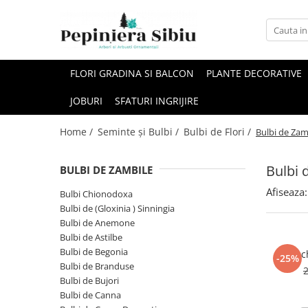
Seminte și Bulbi
Fructifere
Accesorii
FLORI GRADINA SI BALCON
PLANTE DECORATIVE
Bulbi de Flori
Afini și Afini Siberieni
Turba Universală & Pământ
Premium
Bulbi Chionodoxa
Agriș - Ribes
JOBURI
SFATURI INGRIJIRE
Ingrasaminte
Bulbi de (Gloxinia ) Sinningia
Alun Comestibil - Corylus
Folie Antiburuieni
Bulbi de Anemone
Home /
Seminte și Bulbi /
Bulbi de Flori /
Bulbi de Zam
Aronia - Scorusul
Bulbi de Astilbe
Ghivece
Cireși - Prunus avium
Bulbi de Begonia
Bulbi 
BULBI DE ZAMBILE
Decoratiuni
Coacăz - Ribes
Bulbi de Branduse
Afiseaza:
Bulbi Chionodoxa
Guava Chiliană - Ugni
Bulbi de Bujori
Bulbi de (Gloxinia ) Sinningia
Bulbi de Canna
Kiwi - Actinidia
Bulbi de Anemone
Bulbi de Astilbe
Bulbi de Ceapa Decorativa
Merișor - Vaccinium
Bulbi de Begonia
Pac
Bulbi de Crini
-25%
Mur - Rubus
Bulbi de Branduse
Bulbi de Crocosmia
Bulbi de Bujori
Măr - Malus domestica
Bulbi de Dalia
Bulbi de Canna