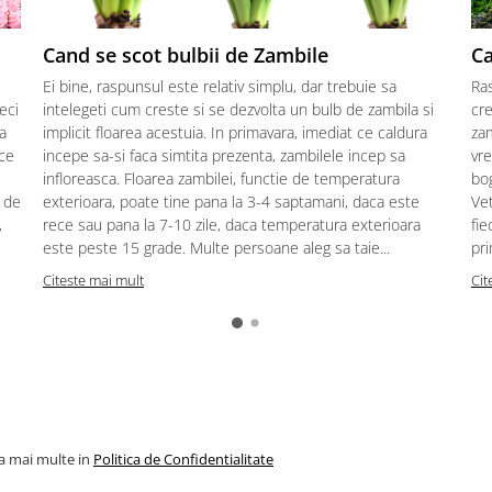
Cand se scot bulbii de Zambile
Ca
Ei bine, raspunsul este relativ simplu, dar trebuie sa
Ras
eci
intelegeti cum creste si se dezvolta un bulb de zambila si
cre
ia
implicit floarea acestuia. In primavara, imediat ce caldura
zam
 ce
incepe sa-si faca simtita prezenta, zambilele incep sa
vre
infloreasca. Floarea zambilei, functie de temperatura
bog
 de
exterioara, poate tine pana la 3-4 saptamani, daca este
Vet
,
rece sau pana la 7-10 zile, daca temperatura exterioara
fie
este peste 15 grade. Multe persoane aleg sa taie...
pri
Citeste mai mult
Cit
la mai multe in
Politica de Confidentialitate