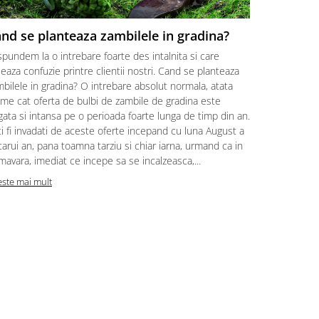
nd se planteaza zambilele in gradina?
Zambile i
Inmultir
pundem la o intrebare foarte des intalnita si care
Pentru ca za
eaza confuzie printre clientii nostri. Cand se planteaza
populare, ne
bilele in gradina? O intrebare absolut normala, atata
cu un ghid c
me cat oferta de bulbi de zambile de gradina este
si inmultire
ata si intansa pe o perioada foarte lunga de timp din an.
amatorilor c
i fi invadati de aceste oferte incepand cu luna August a
acestor plan
carui an, pana toamna tarziu si chiar iarna, urmand ca in
ce doresc s
mavara, imediat ce incepe sa se incalzeasca,...
ce ne plac Z
este mai mult
Citeste mai m