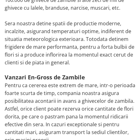
ghivece cu lalele, branduse, narcise, muscari, etc.
Seminte de Ierburi
Seminte de Legume/Fructe
Sera noastra detine spatii de productie moderne,
incalzite, asigurand temperaturi optime, indiferent de
situatia meteorologica exterioara. Totodata detinem
frigidere de mare performanta, pentru a forta bulbii de
flori si a produce inflorirea la momentul exact cerut de
clienti si de piata in general.
Vanzari En-Gross de Zambile
Pentru ca cererea este extrem de mare, intr-o perioada
foarte scurta de timp, compania noastra asigura
posibilitatea acontarii in avans a ghivecelor de zambila.
Astfel, orice client poate rezerva orice cantitate de flori
dorita, pe care o pastram pana la momentul ridicarii
efective din sera. In cazuri exceptionale si pentru
cantitati mari, asiguram transport la sediul clientilor,
prin masini proprii.