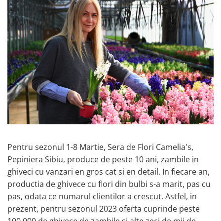
Prun - Prunus
Bulbi de Delphinium
Bulbi de Echinacea
Păr - Pyrus communis
Bulbi de Frezie
Smochini - Ficus carica
Bulbi de Fritillaria
Viță de Vie - Vitis
Bulbi de Gaillardia (Kokarda)
Zmeur - Rubus
Bulbi de Gladiole
Bulbi de Irisi - Stanjenel
Bulbi de Lalele
Bulbi de Leucanthemum
Bulbi de Muscari
Bulbi de Narcise
Bulbi de Ranunculus
Pentru sezonul 1-8 Martie, Sera de Flori Camelia's,
Bulbi de Tigridia
Pepiniera Sibiu, produce de peste 10 ani, zambile in
Bulbi de Zambile
ghiveci cu vanzari en gros cat si en detail. In fiecare an,
Bulbi de Zantedeschia
productia de ghivece cu flori din bulbi s-a marit, pas cu
Bulbi Sparaxis
pas, odata ce numarul clientilor a crescut. Astfel, in
Mixuri de Bulbi
prezent, pentru sezonul 2023 oferta cuprinde peste
Seminte de Flori
100.000 de ghivece de zambile si alte zeci de mii de