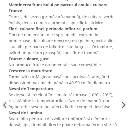
Mentinerea frunzisului pe parcusul anului, culoare
Frunze
Frunziș de sezon (primăvară-toamnă), de culoare verde
închis, dens, cu miros aromatic specific la strivire.
Flori: culoare flori, perioada inflorire, parfum
Flori de dimensiuni mici spre medii, extrem de
numeroase, de culoare mov,roz,rosu,galben,portocaliu
sau alb; perioada de înflorire este August - Octombrie,
având un parfum proaspăt, specific de toamnă.
Fructe: culoare, gust
Nu produce fructe ornamentale sau comestibile.
Crestere la maturitate
Formează o tufă globuloasă spectaculoasă, atingând
dimensiuni maxime de până la 40-50 cm în diametru.
Nevoi de Temperatura
Se dezvoltă excelent în climate răkoroase (10°C - 20°C);
rezistă bine la temperaturile scăzute de toamnă, dar
înghețurile severe pot afecta florile complet deschise.
Nevoi de Lumina
Soare plin pentru o dezvoltare uniformă și o înflorire
densă; lipsa luminii directe poate deforma forma sferică