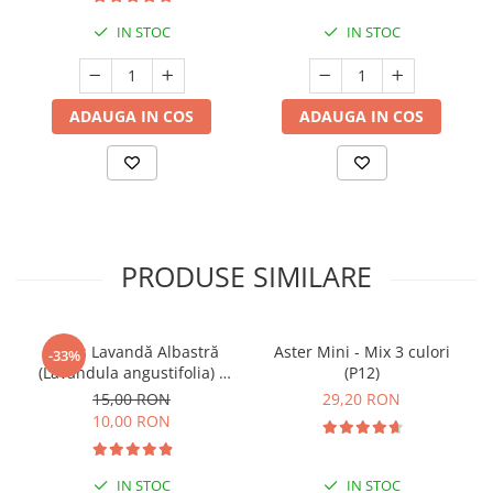
IN STOC
IN STOC
ADAUGA IN COS
ADAUGA IN COS
PRODUSE SIMILARE
Butaș Lavandă Albastră
Aster Mini - Mix 3 culori
-33%
(Lavandula angustifolia) -
(P12)
Înrădăcinat
15,00 RON
29,20 RON
10,00 RON
IN STOC
IN STOC