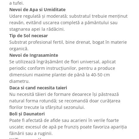
a tufei.
Nevoi de Apa si Umiditate
Udare regulată și moderată; substratul trebuie menținut
reavăn, evitând uscarea completă a pământului sau
stagnarea apei la rădăcini.
Tip de Sol necesar
Substrat profesional fertil, bine drenat, bogat în materie
organică.
Nevoi de Ingrasaminte
Se utilizează îngrășământ de flori universal, aplicat
periodic conform instrucțiunilor, pentru a produce
dimensiuni maxime plantei de până la 40-50 cm
diametru.
Daca si cand necesita taieri
Nu necesită tăieri de formare deoarece își păstrează
natural forma rotundă; se recomandă doar curățarea
florilor trecute la sfârșitul sezonului.
Boli și Daunatori
Poate fi afectată de afide sau acarieni în verile foarte
uscate; excesul de apă pe frunziș poate favoriza apariția
făinării sau a ruginii.