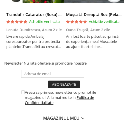
Trandafir Catarator (Rosa) Red Climber - 75cm
Mușcată Dreaptă Roz (Pelargonium Zonale)
Achizitie verificata
Achizitie verificata
Lenuta Dumitrescu,
Acum 2 zile
Oana Trușcă,
Acum 2 zile
E
Livrare rapida.Ambalaj
Am fost foarte plăcut surprinsă
I
corespunzator pentru protectia
de experiența mea! Mușcatele
f
plantelor.Trandafirii au crescut
au ajuns foarte bine
r
deja.Multumesc.
împachetate, în stare impecabilă,
c
fără să fie afectate pe timpul
c
transportului. Se vede că au fost
c
Newsletter
Nu rata ofertele si promotiile noastre
ambalate cu multă grijă. Acum
v
sunt frumos înflorite și...
e
Vreau sa primesc newsletter cu promotiile
magazinului. Afla mai multe in
Politica de
Confidentialitate
MAGAZINUL MEU