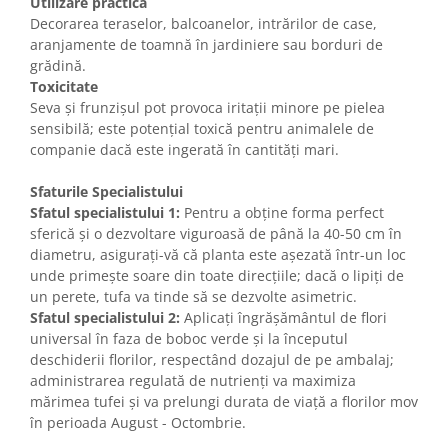
Utilizare practica
Decorarea teraselor, balcoanelor, intrărilor de case,
aranjamente de toamnă în jardiniere sau borduri de
grădină.
Toxicitate
Seva și frunzișul pot provoca iritații minore pe pielea
sensibilă; este potențial toxică pentru animalele de
companie dacă este ingerată în cantități mari.
Sfaturile Specialistului
Sfatul specialistului 1:
Pentru a obține forma perfect
sferică și o dezvoltare viguroasă de până la 40-50 cm în
diametru, asigurați-vă că planta este așezată într-un loc
unde primește soare din toate direcțiile; dacă o lipiți de
un perete, tufa va tinde să se dezvolte asimetric.
Sfatul specialistului 2:
Aplicați îngrășământul de flori
universal în faza de boboc verde și la începutul
deschiderii florilor, respectând dozajul de pe ambalaj;
administrarea regulată de nutrienți va maximiza
mărimea tufei și va prelungi durata de viață a florilor mov
în perioada August - Octombrie.