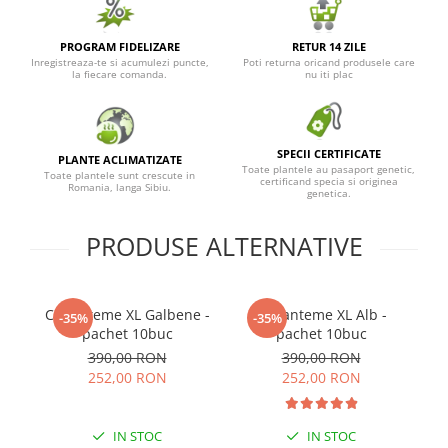
PROGRAM FIDELIZARE
RETUR 14 ZILE
Inregistreaza-te si acumulezi puncte,
Poti returna oricand produsele care
la fiecare comanda.
nu iti plac
SPECII CERTIFICATE
PLANTE ACLIMATIZATE
Toate plantele au pasaport genetic,
Toate plantele sunt crescute in
certificand specia si originea
Romania, langa Sibiu.
genetica.
PRODUSE ALTERNATIVE
Crizanteme XL Galbene -
Crizanteme XL Alb -
-35%
-35%
pachet 10buc
pachet 10buc
390,00 RON
390,00 RON
252,00 RON
252,00 RON
IN STOC
IN STOC