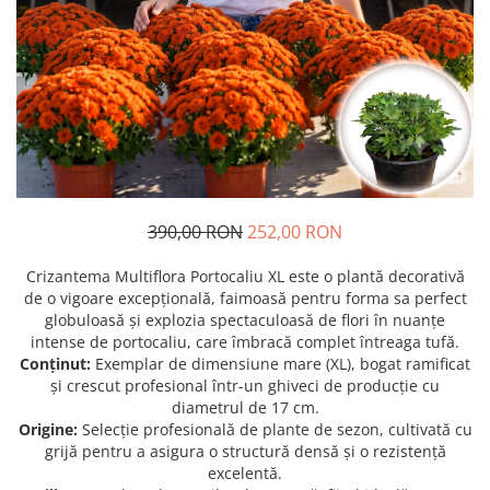
Prun - Prunus
Bulbi de Delphinium
Bulbi de Echinacea
Păr - Pyrus communis
Bulbi de Frezie
Smochini - Ficus carica
Bulbi de Fritillaria
Viță de Vie - Vitis
Bulbi de Gaillardia (Kokarda)
Zmeur - Rubus
Bulbi de Gladiole
Bulbi de Irisi - Stanjenel
Bulbi de Lalele
Bulbi de Leucanthemum
390,00 RON
252,00 RON
Bulbi de Muscari
Crizantema Multiflora Portocaliu XL este o plantă decorativă
Bulbi de Narcise
de o vigoare excepțională, faimoasă pentru forma sa perfect
Bulbi de Ranunculus
globuloasă și explozia spectaculoasă de flori în nuanțe
intense de portocaliu, care îmbracă complet întreaga tufă.
Bulbi de Tigridia
Conținut:
Exemplar de dimensiune mare (XL), bogat ramificat
Bulbi de Zambile
și crescut profesional într-un ghiveci de producție cu
Bulbi de Zantedeschia
diametrul de 17 cm.
Bulbi Sparaxis
Origine:
Selecție profesională de plante de sezon, cultivată cu
grijă pentru a asigura o structură densă și o rezistență
Mixuri de Bulbi
excelentă.
Seminte de Flori