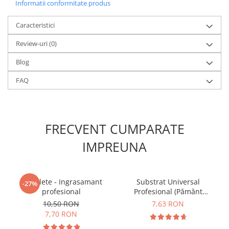
Informatii conformitate produs
Caracteristici
Review-uri
(0)
Blog
FAQ
FRECVENT CUMPARATE
IMPREUNA
5 Tablete - Ingrasamant
Substrat Universal
-27%
profesional
Profesional (Pământ
Premium) - 5 L
10,50 RON
7,63 RON
7,70 RON