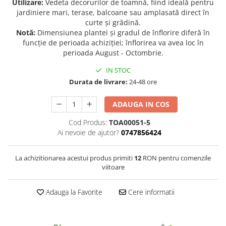
Utilizare:
Vedeta decorurilor de toamnă, fiind ideală pentru
jardiniere mari, terase, balcoane sau amplasată direct în
Seminte de Ierburi
curte și grădină.
Seminte de Legume/Fructe
Notă:
Dimensiunea plantei și gradul de înflorire diferă în
funcție de perioada achiziției; înflorirea va avea loc în
perioada August - Octombrie.
IN STOC
Durata de livrare:
24-48 ore
ADAUGA IN COS
Cod Produs:
TOA00051-5
Ai nevoie de ajutor?
0747856424
La achizitionarea acestui produs primiti
12
RON pentru comenzile
viitoare
Adauga la Favorite
Cere informatii