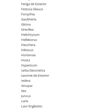
Feriga de Exterior
Seminte de Ierburi
Festuca Glauca
Seminte de Legume/Fructe
Forsythia
Gaultheria
Glicina
Grevillea
Helichrysum
Helleborus
Heuchera
Hibiscus
Hortensia
Hosta
Hypericum
Iarba Decorativa
Iasomie de Exterior
Iedera
Ienupar
Ilex
Juncus
Larix
Laur Englezesc