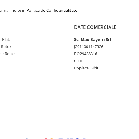
la mai multe in
Politica de Confidentialitate
DATE COMERCIALE
 Plata
Sc. Max Bayern Srl
e Retur
J2011001147326
de Retur
RO29428316
830E
Poplaca, Sibiu