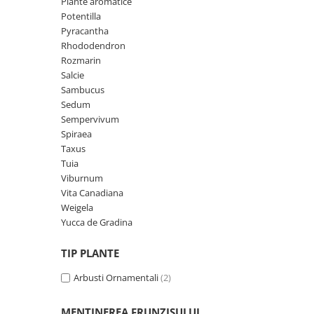
Plante aromatice
Potentilla
Pyracantha
Rhododendron
Rozmarin
Salcie
Sambucus
Sedum
Sempervivum
Spiraea
Taxus
Tuia
Viburnum
Vita Canadiana
Weigela
Yucca de Gradina
TIP PLANTE
Arbusti Ornamentali
(2)
MENTINEREA FRUNZISULUI