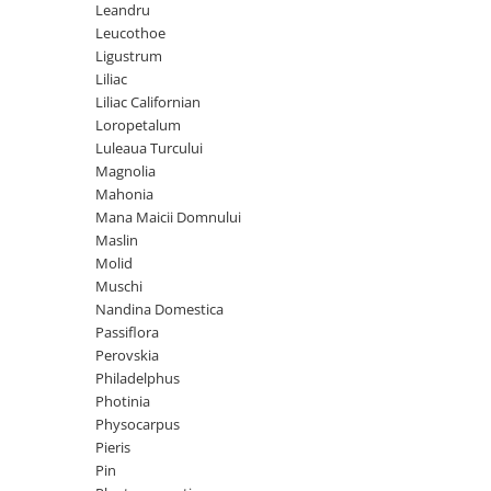
Leandru
Leucothoe
Ligustrum
Liliac
Liliac Californian
Loropetalum
Luleaua Turcului
Magnolia
Mahonia
Mana Maicii Domnului
Maslin
Molid
Muschi
Nandina Domestica
Passiflora
Perovskia
Philadelphus
Photinia
Physocarpus
Pieris
Pin