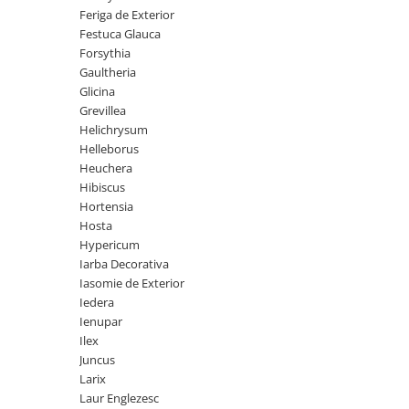
Feriga de Exterior
Seminte de Ierburi
Festuca Glauca
Seminte de Legume/Fructe
Forsythia
Gaultheria
Glicina
Grevillea
Helichrysum
Helleborus
Heuchera
Hibiscus
Hortensia
Hosta
Hypericum
Iarba Decorativa
Iasomie de Exterior
Iedera
Ienupar
Ilex
Juncus
Larix
Laur Englezesc