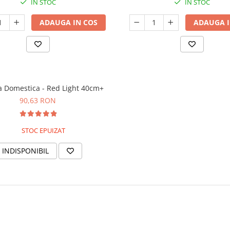
IN STOC
IN STOC
ADAUGA IN COS
ADAUGA I
 Domestica - Red Light 40cm+
90,63 RON
STOC EPUIZAT
INDISPONIBIL