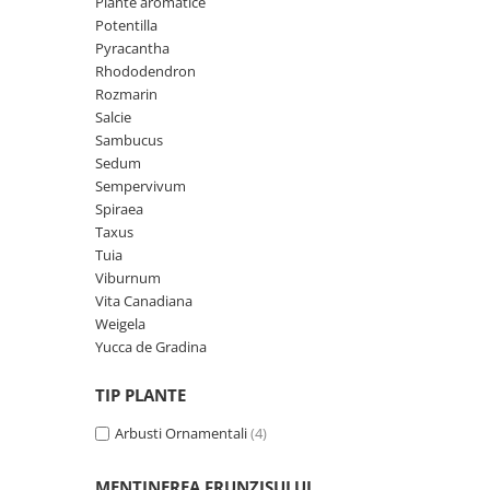
Plante aromatice
Potentilla
Pyracantha
Rhododendron
Rozmarin
Salcie
Sambucus
Sedum
Sempervivum
Spiraea
Taxus
Tuia
Viburnum
Vita Canadiana
Weigela
Yucca de Gradina
TIP PLANTE
Arbusti Ornamentali
(4)
MENTINEREA FRUNZISULUI