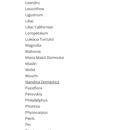
Leandru
Leucothoe
Ligustrum
Liliac
Liliac Californian
Loropetalum
Luleaua Turcului
Magnolia
Mahonia
Mana Maicii Domnului
Maslin
Molid
Muschi
Nandina Domestica
Passiflora
Perovskia
Philadelphus
Photinia
Physocarpus
Pieris
Pin