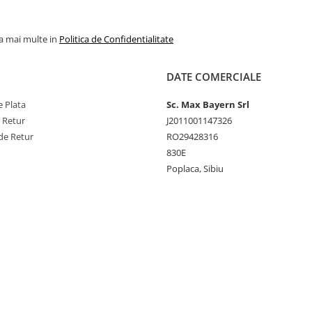
la mai multe in
Politica de Confidentialitate
DATE COMERCIALE
 Plata
Sc. Max Bayern Srl
e Retur
J2011001147326
de Retur
RO29428316
830E
Poplaca, Sibiu