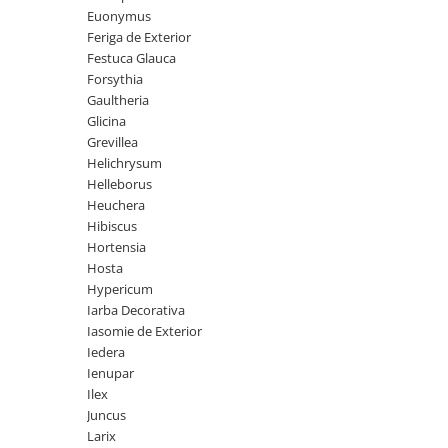
Euonymus
Seminte de Ierburi
Feriga de Exterior
Seminte de Legume/Fructe
Festuca Glauca
Forsythia
Gaultheria
Glicina
Grevillea
Helichrysum
Helleborus
Heuchera
Hibiscus
Hortensia
Hosta
Hypericum
Iarba Decorativa
Iasomie de Exterior
Iedera
Ienupar
Ilex
Juncus
Larix