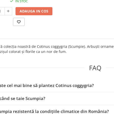
IN STOC
ADAUGA IN COS
 colecția noastră de Cotinus coggygria (Scumpie). Arbuști ornament
zișul colorat și florile ca un nor de fum.
FAQ
te cel mai bine să plantez Cotinus coggygria?
când se taie Scumpia?
umpia rezistentă la condițiile climatice din România?