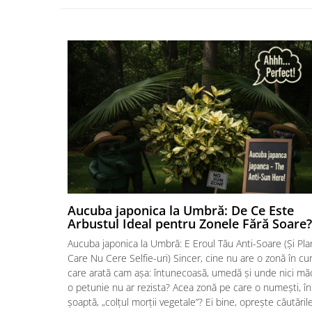
Aucuba japonica la Umbră: De Ce Este
Arbustul Ideal pentru Zonele Fără Soare?
Aucuba japonica la Umbră: E Eroul Tău Anti-Soare (Și Pla
Care Nu Cere Selfie-uri) Sincer, cine nu are o zonă în cu
care arată cam așa: întunecoasă, umedă și unde nici mă
o petunie nu ar rezista? Acea zonă pe care o numești, în
șoaptă, „colțul morții vegetale”? Ei bine, oprește căutăril