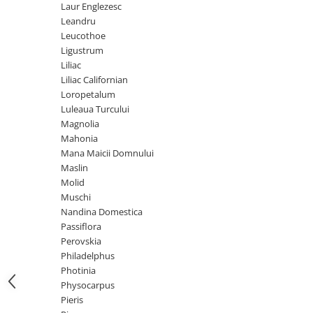
Laur Englezesc
Leandru
Leucothoe
Ligustrum
Liliac
Liliac Californian
Loropetalum
Luleaua Turcului
Magnolia
Mahonia
Mana Maicii Domnului
Maslin
Molid
Muschi
Nandina Domestica
Passiflora
Perovskia
Philadelphus
Photinia
Physocarpus
Pieris