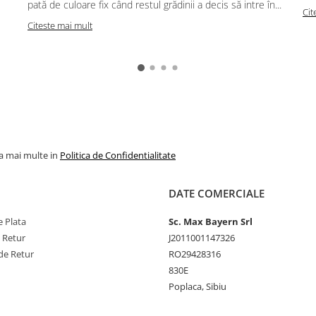
pată de culoare fix când restul grădinii a decis să intre în...
Cit
Citeste mai mult
la mai multe in
Politica de Confidentialitate
DATE COMERCIALE
 Plata
Sc. Max Bayern Srl
e Retur
J2011001147326
de Retur
RO29428316
830E
Poplaca, Sibiu