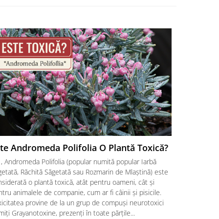
te Andromeda Polifolia O Plantă Toxică?
Liliacul 
complet p
, Andromeda Polifolia (popular numită popular Iarbă
Ai admirat v
getată, Răchită Săgetată sau Rozmarin de Mlaștină) este
flori albast
siderată o plantă toxică, atât pentru oameni, cât și
vorba despre
tru animalele de companie, cum ar fi câinii și pisicile.
ornamentală c
icitatea provine de la un grup de compuși neurotoxici
bucurie imen
iți Grayanotoxine, prezenți în toate părțile...