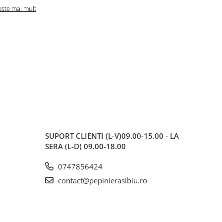
naturală pen
este mai mult
frumusețea..
Citeste mai m
SUPORT CLIENTI
(L-V)09.00-15.00 - LA
SERA (L-D) 09.00-18.00
0747856424
contact@pepinierasibiu.ro