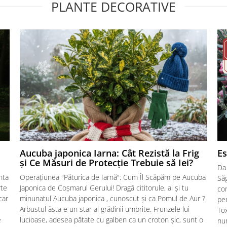
PLANTE DECORATIVE
Aucuba japonica Iarna: Cât Rezistă la Frig
Es
și Ce Măsuri de Protecție Trebuie să Iei?
Da 
nta
Operațiunea "Păturica de Iarnă": Cum Îl Scăpăm pe Aucuba
Să
rte
Japonica de Coșmarul Gerului! Dragă cititorule, ai și tu
con
car
minunatul Aucuba japonica , cunoscut și ca Pomul de Aur ?
pen
Arbustul ăsta e un star al grădinii umbrite. Frunzele lui
Tox
e
lucioase, adesea pătate cu galben ca un croton șic, sunt o
num