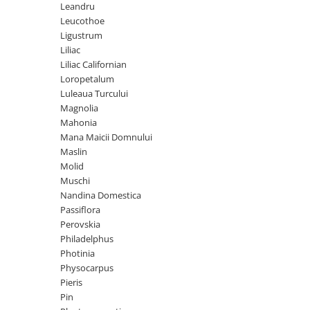
Leandru
Leucothoe
Ligustrum
Liliac
Liliac Californian
Loropetalum
Luleaua Turcului
Magnolia
Mahonia
Mana Maicii Domnului
Maslin
Molid
Muschi
Nandina Domestica
Passiflora
Perovskia
Philadelphus
Photinia
Physocarpus
Pieris
Pin