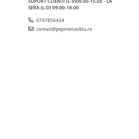
SUPORT CLIENTI
(L-V)09.00-15.00 - LA
SERA (L-D) 09.00-18.00
0747856424
contact@pepinierasibiu.ro