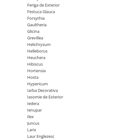
Feriga de Exterior
Seminte de Ierburi
Festuca Glauca
Seminte de Legume/Fructe
Forsythia
Gaultheria
Glicina
Grevillea
Helichrysum
Helleborus
Heuchera
Hibiscus
Hortensia
Hosta
Hypericum
Iarba Decorativa
Iasomie de Exterior
Iedera
Ienupar
Ilex
Juncus
Larix
Laur Englezesc