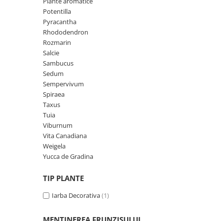
Plante aromatice
Potentilla
Pyracantha
Rhododendron
Rozmarin
Salcie
Sambucus
Sedum
Sempervivum
Spiraea
Taxus
Tuia
Viburnum
Vita Canadiana
Weigela
Yucca de Gradina
TIP PLANTE
Iarba Decorativa
(1)
MENTINEREA FRUNZISULUI