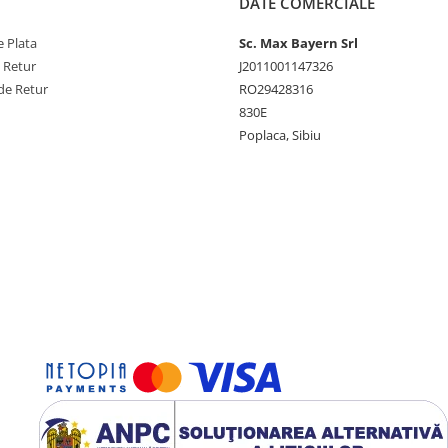
DATE COMERCIALE
 Plata
Sc. Max Bayern Srl
e Retur
J2011001147326
de Retur
RO29428316
830E
Poplaca, Sibiu