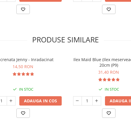
PRODUSE SIMILARE
x crenata Jenny - Inradacinat
Ilex Maid Blue (Ilex meserveae
20cm (P9)
14,50 RON
31,40 RON
IN STOC
IN STOC
ADAUGA IN COS
ADAUGA I