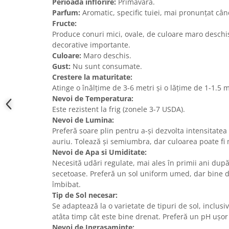
Perioada inflorire:
Primăvara.
Parfum:
Aromatic, specific tuiei, mai pronunțat când
Fructe:
Produce conuri mici, ovale, de culoare maro deschi
decorative importante.
Culoare:
Maro deschis.
Gust:
Nu sunt consumate.
Crestere la maturitate:
Atinge o înălțime de 3-6 metri și o lățime de 1-1.5 
Nevoi de Temperatura:
Este rezistent la frig (zonele 3-7 USDA).
Nevoi de Lumina:
Preferă soare plin pentru a-și dezvolta intensitate
auriu. Tolează și semiumbra, dar culoarea poate fi 
Nevoi de Apa si Umiditate:
Necesită udări regulate, mai ales în primii ani după
secetoase. Preferă un sol uniform umed, dar bine d
îmbibat.
Tip de Sol necesar:
Se adaptează la o varietate de tipuri de sol, inclusiv
atâta timp cât este bine drenat. Preferă un pH ușor
Nevoi de Ingrasaminte: