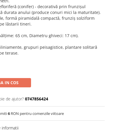
metri.
floriferă (conifer) - decorativă prin frunzișul
ă durata anului (produce conuri mici la maturitate).
de, formă piramidală compactă, frunziș solziform
e lăstarii tineri.
Înălțime: 65 cm, Diametru ghiveci: 17 cm).
aliniamente, grupuri peisagistice, plantare solitară
pe terase.
A IN COS
oie de ajutor?
0747856424
imiti
6
RON pentru comenzile viitoare
informatii