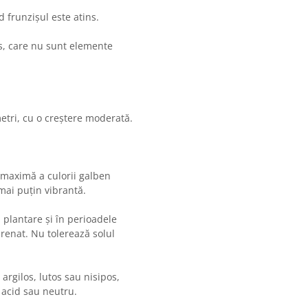
 frunzișul este atins.
s, care nu sunt elemente
metri, cu o creștere moderată.
a maximă a culorii galben
mai puțin vibrantă.
 plantare și în perioadele
renat. Nu tolerează solul
 argilos, lutos sau nisipos,
 acid sau neutru.