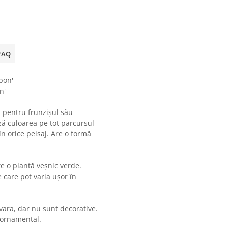
FAQ
bon'
n'
l pentru frunzișul său
ză culoarea pe tot parcursul
în orice peisaj. Are o formă
e o plantă veșnic verde.
 care pot varia ușor în
vara, dar nu sunt decorative.
 ornamental.