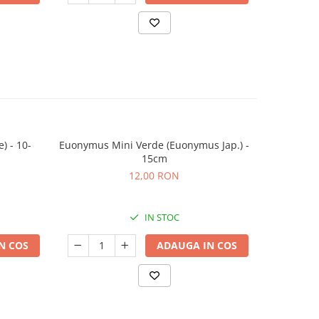
) - 10-
Euonymus Mini Verde (Euonymus Jap.) -
Euonym
15cm
(Euony
12,00 RON
IN STOC
N COS
ADAUGA IN COS