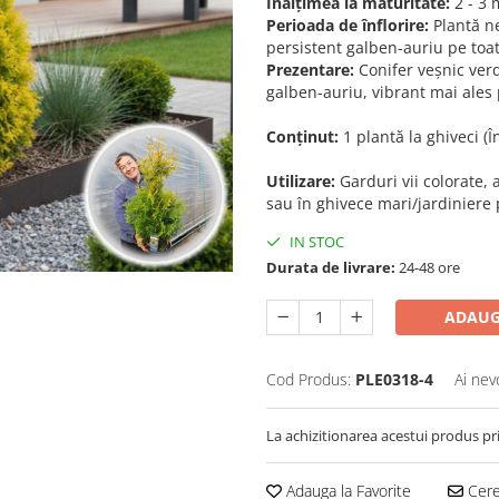
Înălțimea la maturitate:
2 - 3 
Perioada de înflorire:
Plantă ne
persistent galben-auriu pe toat
Prezentare:
Conifer veșnic ver
galben-auriu, vibrant mai ales p
Conținut:
1 plantă la ghiveci (
Utilizare:
Garduri vii colorate, 
sau în ghivece mari/jardiniere 
IN STOC
Durata de livrare:
24-48 ore
ADAUG
Cod Produs:
PLE0318-4
Ai nev
La achizitionarea acestui produs pr
Adauga la Favorite
Cere 