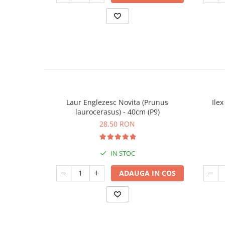
Laur Englezesc Novita (Prunus
Ile
laurocerasus) - 40cm (P9)
28,50 RON
IN STOC
ADAUGA IN COS