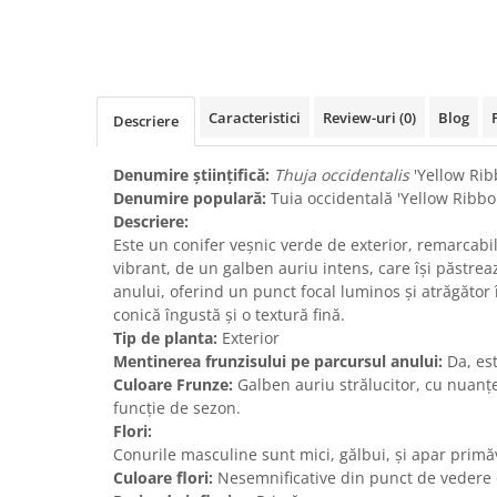
Caracteristici
Review-uri
(0)
Blog
Descriere
Denumire științifică:
Thuja occidentalis
'Yellow Rib
Denumire populară:
Tuia occidentală 'Yellow Ribbo
Descriere:
Este un conifer veșnic verde de exterior, remarcabi
vibrant, de un galben auriu intens, care își păstrea
anului, oferind un punct focal luminos și atrăgător 
conică îngustă și o textură fină.
Tip de planta:
Exterior
Mentinerea frunzisului pe parcursul anului:
Da, est
Culoare Frunze:
Galben auriu strălucitor, cu nuanțe
funcție de sezon.
Flori:
Conurile masculine sunt mici, gălbui, și apar primă
Culoare flori:
Nesemnificative din punct de vedere