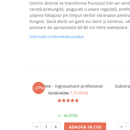
luminii directe va transforma frunzișul într-un ver
secetă prelungită, asigurați o udare regulată, prefe
udarea foliajului pe timpul serilor răcoroase pentru
fungice. Dacă doriți un gard viu dens și luminos, 
plantare de aproximativ 60-80 cm între exemplare.
Informatii conformitate produs
5 Tablete - Ingrasamant profesional
Substra
-27%
10,50 RON
7,70 RON
IN STOC
ADAUGA IN COS