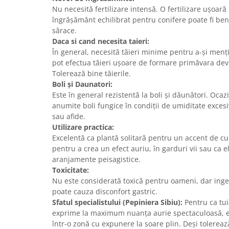
Nu necesită fertilizare intensă. O fertilizare ușoar
îngrășământ echilibrat pentru conifere poate fi bene
sărace.
Daca si cand necesita taieri:
În general, necesită tăieri minime pentru a-și menț
pot efectua tăieri ușoare de formare primăvara devr
Tolerează bine tăierile.
Boli și Daunatori:
Este în general rezistentă la boli și dăunători. Ocazi
anumite boli fungice în condiții de umiditate exces
sau afide.
Utilizare practica:
Excelentă ca plantă solitară pentru un accent de cu
pentru a crea un efect auriu, în garduri vii sau ca e
aranjamente peisagistice.
Toxicitate:
Nu este considerată toxică pentru oameni, dar inge
poate cauza disconfort gastric.
Sfatul specialistului (Pepiniera Sibiu):
Pentru ca tui
exprime la maximum nuanța aurie spectaculoasă, est
într-o zonă cu expunere la soare plin. Deși tolerea