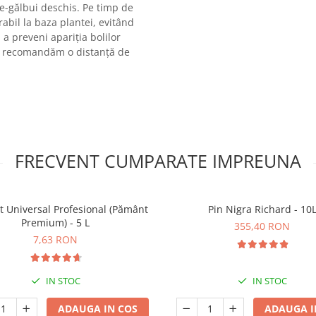
de-gălbui deschis. Pe timp de
rabil la baza plantei, evitând
 a preveni apariția bolilor
vă recomandăm o distanță de
FRECVENT CUMPARATE IMPREUNA
t Universal Profesional (Pământ
Pin Nigra Richard - 10
Premium) - 5 L
355,40 RON
7,63 RON
IN STOC
IN STOC
ADAUGA IN COS
ADAUGA I