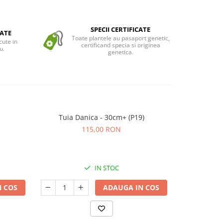
SPECII CERTIFICATE
ATE
Toate plantele au pasaport genetic,
cute in
certificand specia si originea
u.
genetica.
Tuia Danica - 30cm+ (P19)
Tuia (Thuj
115,00 RON
IN STOC
 COS
ADAUGA IN COS