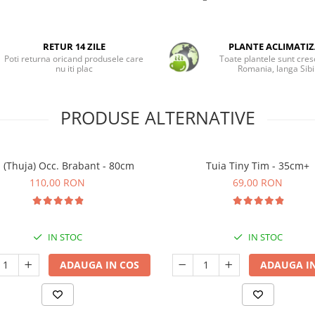
RETUR 14 ZILE
PLANTE ACLIMATIZ
Poti returna oricand produsele care
Toate plantele sunt cres
nu iti plac
Romania, langa Sibi
PRODUSE ALTERNATIVE
 (Thuja) Occ. Brabant - 80cm
Tuia Tiny Tim - 35cm+
110,00 RON
69,00 RON
IN STOC
IN STOC
ADAUGA IN COS
ADAUGA IN