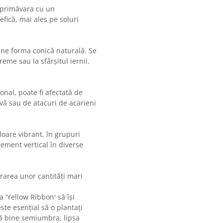
ă primăvara cu un
fică, mai ales pe soluri
ine forma conică naturală. Se
eme sau la sfârșitul iernii.
onal, poate fi afectată de
ivă sau de atacuri de acarieni
loare vibrant, în grupuri
lement vertical în diverse
rarea unor cantități mari
a 'Yellow Ribbon' să își
e esențial să o plantați
ză bine semiumbra, lipsa