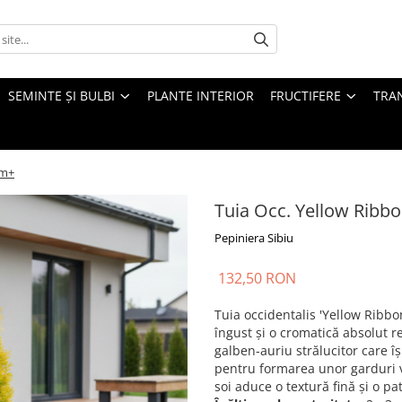
SEMINTE ȘI BULBI
PLANTE INTERIOR
FRUCTIFERE
TRAN
cm+
Tuia Occ. Yellow Ribb
Pepiniera Sibiu
132,50 RON
Tuia occidentalis 'Yellow Ribb
îngust și o cromatică absolut 
galben-auriu strălucitor care îș
pentru formarea unor garduri v
soi aduce o textură fină și o p