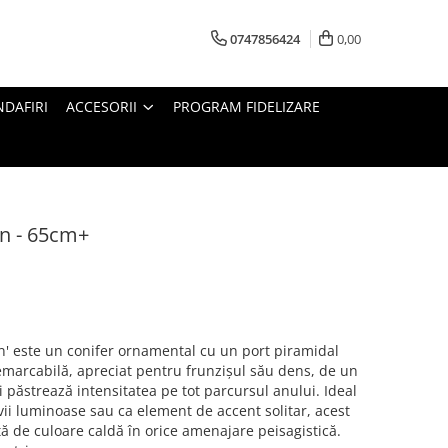
0747856424
0,00
DAFIRI
ACCESORII
PROGRAM FIDELIZARE
on - 65cm+
on' este un conifer ornamental cu un port piramidal
remarcabilă, apreciat pentru frunzișul său dens, de un
i păstrează intensitatea pe tot parcursul anului. Ideal
ii luminoase sau ca element de accent solitar, acest
ată de culoare caldă în orice amenajare peisagistică.