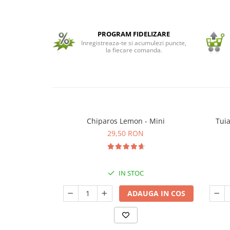
Seminte de Ierburi
Seminte de Legume/Fructe
PROGRAM FIDELIZARE
Inregistreaza-te si acumulezi puncte,
la fiecare comanda.
Chiparos Lemon - Mini
Tuia
29,50 RON
IN STOC
ADAUGA IN COS