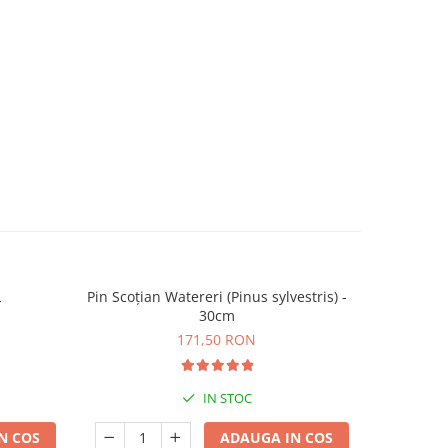
L
Pin Scoțian Watereri (Pinus sylvestris) -
Tisa Aurie 
30cm
171,50 RON
IN STOC
N COS
ADAUGA IN COS