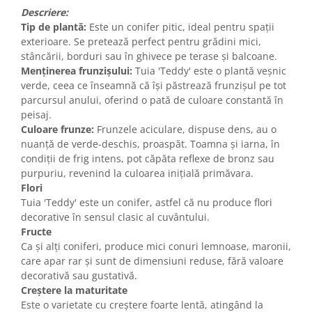
Descriere:
Tip de plantă:
Este un conifer pitic, ideal pentru spații
exterioare. Se pretează perfect pentru grădini mici,
stâncării, borduri sau în ghivece pe terase și balcoane.
Menținerea frunzișului:
Tuia 'Teddy' este o plantă veșnic
verde, ceea ce înseamnă că își păstrează frunzișul pe tot
parcursul anului, oferind o pată de culoare constantă în
peisaj.
Culoare frunze:
Frunzele aciculare, dispuse dens, au o
nuanță de verde-deschis, proaspăt. Toamna și iarna, în
condiții de frig intens, pot căpăta reflexe de bronz sau
purpuriu, revenind la culoarea inițială primăvara.
Flori
Tuia 'Teddy' este un conifer, astfel că nu produce flori
decorative în sensul clasic al cuvântului.
Fructe
Ca și alți coniferi, produce mici conuri lemnoase, maronii,
care apar rar și sunt de dimensiuni reduse, fără valoare
decorativă sau gustativă.
Creștere la maturitate
Este o varietate cu creștere foarte lentă, atingând la