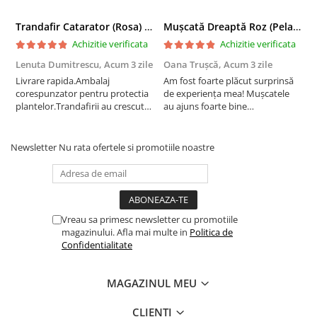
Trandafir Catarator (Rosa) Red Climber - 75cm
Mușcată Dreaptă Roz (Pelargonium Zonale)
Achizitie verificata
Achizitie verificata
Lenuta Dumitrescu,
Acum 3 zile
Oana Trușcă,
Acum 3 zile
E
Livrare rapida.Ambalaj
Am fost foarte plăcut surprinsă
I
corespunzator pentru protectia
de experiența mea! Mușcatele
f
plantelor.Trandafirii au crescut
au ajuns foarte bine
r
deja.Multumesc.
împachetate, în stare impecabilă,
c
fără să fie afectate pe timpul
c
transportului. Se vede că au fost
c
Newsletter
Nu rata ofertele si promotiile noastre
ambalate cu multă grijă. Acum
v
sunt frumos înflorite și...
e
Vreau sa primesc newsletter cu promotiile
magazinului. Afla mai multe in
Politica de
Confidentialitate
MAGAZINUL MEU
CLIENTI