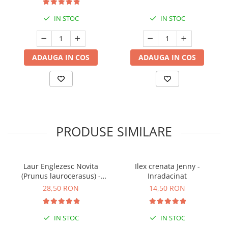
IN STOC
IN STOC
ADAUGA IN COS
ADAUGA IN COS
PRODUSE SIMILARE
Laur Englezesc Novita
Ilex crenata Jenny -
(Prunus laurocerasus) -
Inradacinat
40cm (P9)
28,50 RON
14,50 RON
IN STOC
IN STOC