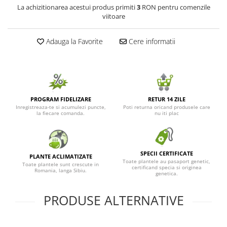
La achizitionarea acestui produs primiti
3
RON pentru comenzile
Seminte de Ierburi
viitoare
Seminte de Legume/Fructe
Adauga la Favorite
Cere informatii
PROGRAM FIDELIZARE
RETUR 14 ZILE
Inregistreaza-te si acumulezi puncte,
Poti returna oricand produsele care
la fiecare comanda.
nu iti plac
SPECII CERTIFICATE
PLANTE ACLIMATIZATE
Toate plantele au pasaport genetic,
Toate plantele sunt crescute in
certificand specia si originea
Romania, langa Sibiu.
genetica.
PRODUSE ALTERNATIVE