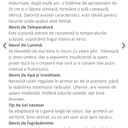
maturitate, după mulți ani, o înălțime de aproximativ 30-
50 cm și o lățime similară, formând o tufă compactă,
sferică. Datorită acestei caracteristici, este ideală pentru
locurile unde spațiul este limitat.
Nevoi de Temperatură
Este o plantă extrem de rezistentă la temperaturile
scăzute, suportând frigul intens al iernii.
Nevoi de Lumină
Se dezvoltă cel mai bine în locuri cu soare plin. Tolerează
și semi-umbra, dar o expunere insuficientă la soare
poate duce la o creștere mai rară și o culoare mai puțin
intensă a frunzișului.
Nevoi de Apă și Umiditate
Necesită udări regulate în primul an de la plantare, până
la stabilirea sistemului radicular. Ulterior, are nevoie de
udare moderată. Preferă solurile umede, dar bine
drenate.
Tip de Sol necesar
Se adaptează la o gamă largă de soluri, dar preferă un
sol fertil, bine drenat, cu un pH ușor acid spre neutru.
Nevoi de Îngrășăminte