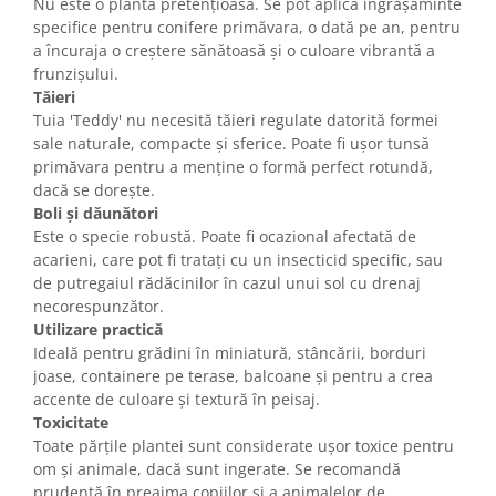
Nu este o plantă pretențioasă. Se pot aplica îngrășăminte
specifice pentru conifere primăvara, o dată pe an, pentru
a încuraja o creștere sănătoasă și o culoare vibrantă a
frunzișului.
Tăieri
Tuia 'Teddy' nu necesită tăieri regulate datorită formei
sale naturale, compacte și sferice. Poate fi ușor tunsă
primăvara pentru a menține o formă perfect rotundă,
dacă se dorește.
Boli și dăunători
Este o specie robustă. Poate fi ocazional afectată de
acarieni, care pot fi tratați cu un insecticid specific, sau
de putregaiul rădăcinilor în cazul unui sol cu drenaj
necorespunzător.
Utilizare practică
Ideală pentru grădini în miniatură, stâncării, borduri
joase, containere pe terase, balcoane și pentru a crea
accente de culoare și textură în peisaj.
Toxicitate
Toate părțile plantei sunt considerate ușor toxice pentru
om și animale, dacă sunt ingerate. Se recomandă
prudență în preajma copiilor și a animalelor de