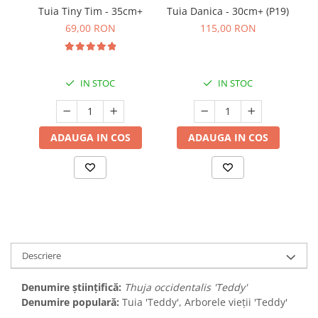
Tuia Tiny Tim - 35cm+
Tuia Danica - 30cm+ (P19)
Gl
69,00 RON
115,00 RON
IN STOC
IN STOC
ADAUGA IN COS
ADAUGA IN COS
Descriere
Denumire științifică:
Thuja occidentalis 'Teddy'
Denumire populară:
Tuia 'Teddy', Arborele vieții 'Teddy'