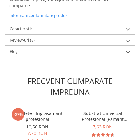
companie.
Informatii conformitate produs
Caracteristici
Review-uri
(8)
Blog
FRECVENT CUMPARATE
IMPREUNA
5 Tablete - Ingrasamant
Substrat Universal
-27%
profesional
Profesional (Pământ
Premium) - 5 L
10,50 RON
7,63 RON
7,70 RON