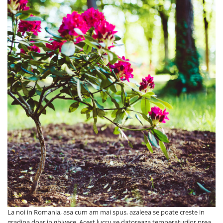
La noi in Romania, asa cum am mai spus, azaleea se poate creste in
gradina doar in ghivece. Acest lucru se datoreaza temperaturilor prea