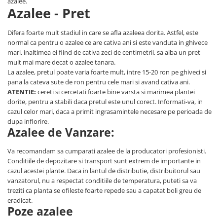
azalee.
Azalee - Pret
Difera foarte mult stadiul in care se afla azaleea dorita. Astfel, este
normal ca pentru o azalee ce are cativa ani si este vanduta in ghivece
mari, inaltimea ei fiind de cativa zeci de centimetrii, sa aiba un pret
mult mai mare decat o azalee tanara.
La azalee, pretul poate varia foarte mult, intre 15-20 ron pe ghiveci si
pana la cateva sute de ron pentru cele mari si avand cativa ani.
ATENTIE:
cereti si cercetati foarte bine varsta si marimea plantei
dorite, pentru a stabili daca pretul este unul corect. Informati-va, in
cazul celor mari, daca a primit ingrasamintele necesare pe perioada de
dupa inflorire.
Azalee de Vanzare:
Va recomandam sa cumparati azalee de la producatori profesionisti.
Conditiile de depozitare si transport sunt extrem de importante in
cazul acestei plante. Daca in lantul de distributie, distribuitorul sau
vanzatorul, nu a respectat conditiile de temperatura, puteti sa va
treziti ca planta se ofileste foarte repede sau a capatat boli greu de
eradicat.
Poze azalee