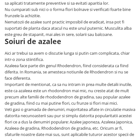
sa aplicati tratamente preventive si sa evitati aparitia lor.
Nu cumparati sub nici o o forma flori bolnave si verificati foarte bine
frunzele la achizitie.
Nematozii de azalee sunt practic imposibil de eradicat, insa pot fi
suportati de planta daca atacul nu este unul puternic. Musculita alba
este greu de stapanit, mai ales in sere, solarii sau balcoane.
Soiuri de azalee
Aici ar trebui sa avem o discutie lunga si putin cam complicata, chiar
intr-o zona stiintifica.
Azaleea face parte din genul Rhodendron, fiind considerata ca fiind
diferita. In Romania, se amesteca notiunile de Rhodendron si nu se
face diferenta.
Important de mentionat, ca sa nu intram in prea multe detalii inutile,
este ca azaleea este un rhodondron mai mic, nu creste atat de mult
precum alte familii de rhododendron de gradina, sau popular azalee
de gradina, fiind cu mai putine flori, cu frunze si flori mai mici.
Veti gasi o gramada de denumiri, majoritatea aflate in circulatie masiva
datorita necunoasterii sau pur si simplu datorita popularitatii acestei
flori ce a dus la denumiri populare: Azalee japoneza, Azaleea Japonica,
Azaleea de gradina, Rhododendron de gradina, etc. Oricum ar fi,
sfaturile noastre date mai sus, sunt aplicabile tuturor acestor specii de