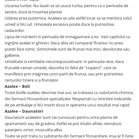
Uscarea turbei. Nu lasati sa se usuce turba, pentru ca o perioada de
seceta, duce la moartea plantei.
Udarea prea puternica. Azaleea se uda astfel incat sa se mentina solul
umed si NU ud. Umezeala excesiva poate duce la putrezirea
radacinilor.
Lipsa de nutrienti in perioada de inmagazinare a lor. Vezi capitolul cu
ingrijire azalee in ghiveci. Daca abia ati cumparat floarea, nu prea
puteti face nimic. Simtomele sunt de frunze mai mici, decolorate sau
galbene.
Umiditate si ventilatie necorespunzatoare. In perioada rece, daca
frunzele raman umede, dezvolta to felul de “ciuperci”, care se
manifesta prin inegrirea unor parti de frunza, sau prin putrezirea
ramurilor tinere si a frunzelor.
Azalee – Boli
Toate bolile azaleei, descrise mai sus, se trateaza cu substante chimice,
din farmacii fitosanitare specializate. Respectati cu strictete indicatiile
de pe ambalaje si NU mariti doza in speranta unui rezultat mai rapid.
Azalee – Daunatori
Daunatorii azaleelor sunt cei cunoscuti pentru orice planta de
apartament sau de gradina. Astfel se pot intalni afide, nematozi,
paianjeni, omizi, musculita alba.
Toate se pot trata cu substante din farmacii fitosanitare, insa ar fi bine