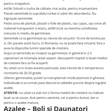
pentru incepatori.
Astfel, folositi o turba de calitate, mai acida, pentru insamantare.
Plasati semintele la suprafata turbei si udati din abundenta. Nu
ingropati semintele.
Peste zona de plantat, plasati o folie de plastic, sau capac, sau orice alt
material transparent si etans, astfel incat sa mentina umiditatea
crescuta in mediu de germinare.
Semintele ca sa germineze au nevoie de cel putin 16 ore de lumina pe
zi. Din pacate acest lucru, in Romania, nu se poate face oricand, fara a
avea la dispozitie lumini speciale de crestere.
Dupa ce semintele au inceput sa germineze, in general in 2-3
saptamani se intampla acest aspect, descoperiti treptat si lasati mediul
de crestere fara sa fie acoperit.
Nu uitati ca in toata aceasta perioada, este nevoie de o temperatura
constanta de 20-25 grade.
Ulterior germinatiei, puteti sa transplantati micile plantute in ghivece
individuale si sa urmati pasii descrisi la celelalte puncte despre ingrijire
azalee.
ATENTIE:
nu uitati ca sub nici o forma mediul de crestere nu trebuie
lasat sa se usuce. Atat pentru seminte, cat si pentru butasi, dar si
pentru o azalee matura.
Azalee – Boli si Daunatori