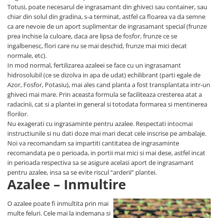
Totusi, poate necesarul de ingrasamant din ghiveci sau container, sau
chiar din solul din gradina, s-a terminat, astfel ca floarea va da semne
ca are nevoie de un aport suplimentar de ingrasamant special (frunze
prea inchise la culoare, daca are lipsa de fosfor, frunze ce se
ingalbenesc, flori care nu se mai deschid, frunze mai mici decat
normale, etc).
In mod normal, fertilizarea azaleei se face cu un ingrasamant
hidrosolubil (ce se dizolva in apa de udat) echilibrant (parti egale de
Azor, Fosfor, Potasiu), mai ales cand planta a fost transplantata intr-un
ghiveci mai mare. Prin aceasta formula se faciliteaza cresterea atat a
radacinii, cat si a plantei in general si totodata formarea si mentinerea
florilor.
Nu exagerati cu ingrasaminte pentru azalee. Respectati intocmai
instructiunile si nu dati doze mai mari decat cele inscrise pe ambalaje.
Noi va recomandam sa impartiti cantitatea de ingrasaminte
recomandata pe o perioada, in portii mai mici si mai dese, astfel incat
in perioada respectiva sa se asigure acelasi aport de ingrasamant
pentru azalee, insa sa se evite riscul “arderii” plantei.
Azalee – Inmultire
O azalee poate fi inmultita prin mai
multe feluri. Cele mai la indemana si