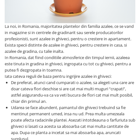
La noi, in Romania, majoritatea plantelor din familia azalee, ce se vand
in magazine si in centrele de gradinarit sau serele producatorilor
profesionisti, sunt azalee in ghiveci, pentru o crestere in apartament.
Exista specii distinte de azalee in ghiveci, pentru crestere in casa, si
azalee de gradina, cu talie inalta.
In Romania, dat fiind conditiile atmosferice din timpul iernii, azaleea
este tinuta in gradina in ghiveci, ingropata cu tot cu ghiveci, pentru a
putea fi dezgropata in toamna.
Iata cateva reguli de baza pentru ingrijire azalee in ghiveci:
De preferat, atunci cand cumparati o azalee, sa alegeti una care are
doar cateva flori deschise si are cat mai multi muguri “crapati”,
astfel asigurandu-va ca va veti bucura de flori cat mai mult posibil,
chiar din primul an.
Udarea se face abundent, pamantul din ghiveci trebuind sa fie
mentinut permanent umed, insa nu ud. Prea multa umezeala
poate afecta radacinile plantei. Asezati intotdeauna o farfuriuta sub
ghiveci si lasati ca acesta sa absoarba cat mai multa cantitate de
apa. Dupa ce planta a incetat sa mai absoarba apa, aruncati
surplusul.