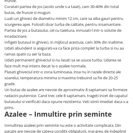
frunze.
Curatati partea de jos (acolo unde s-a taiat), cam 30-40% din total
butas, de frunze si muguri.
Luati un ghiveci de diametru minim 12 cm, care sa aiba gauri pentru
scurgerea apei. Folositi doar turba de calitate, pentru insamantare.
Partea de jos a butasului, cel cu taietura, inmuiati-l intr-o solutie de
inradacinare.
Infigeti butasul in ghiveci, in mijlocul acestuia, cam 30% din inaltime.
Udati abundent si asigurati-va ca face priza complet la turba si nu au
ramas spatii cu aer la baza.
Udati permanent ghiveciul si nu lasati sa se usuce turba. Udarea se
face mult mai intens decat la o azalee normala.
Plasati ghiveciul intr-o zona luminoasa, insa nu in razele directe ale
soarelui, temperatura minima si maxima trebuind sa fie de 20-25
grade.
Un butas de azalee are nevoie de aproximativ 8 saptamani sa formeze
radacini puternice. Cand trec cele 8 saptamani, trageti incet de capatul
butasului si verificati daca opune rezistenta. Veti simti imediat daca s-a
prins.
Azalee – Inmultire prin seminte
Inmultirea azaleei prin seminte nu este o activitate complicata. Din
pacate are nevoie de cateva conditii obligatorii, mai greu de indeplinit