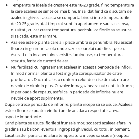
Temperatura ideala de crestere este 18-20 grade, fiind temperatura
la care azaleea se simte cel mai bine. Insa, dat fiind ca discutam de
azalee in ghiveci, aceasta se comporta bine si intre temperaturile
de 20-25 grade, atat timp cat sunt in apartamente sau case. Insa,
nu uitati, cu cat creste temperatura, pericolul ca florile sa se usuce
si sa cada, este mai mare.
Azaleea este o planta careia ii place umbra si penumbra. Nu asezati
floarea in geamuri, acolo unde razele soarelui cad direct pe ea.
Asezati-o in incaperi bine aerisite, luminoase, cu temperatura
scazuta, ferita de curenti de aer.
Nu fertilizati cu ingrasamant azaleea in aceasta perioada de inflori.
In mod normal, planta a fost ingrijita corespunzator de catre
producator. Daca ati ales-o conform celor descrise de noi, nu are
nevoie de nimic in plus. O azalee inmagazineaza nutrientii in frunze,
in perioada de repaus, astfel ca in perioada de inflorire nu are
nevoie de aport suplimentar.
Dupa ce trece perioada de inflorire, planta incepe sa se usuce. Azaleea
este o floare ce poate reinflori an de an, daca respectati cateva
aspecte importante.
Cand planta se usuca, florile si frunzele mor, scoateti azaleea afara, in
gradina sau balcon, eventual ingropati ghiveciul, cu totul, in pamant.
Lasati astfel, pana cand afara temperatura incepe sa scada (noaptea