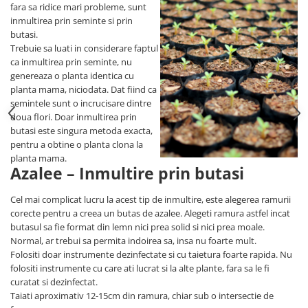
fara sa ridice mari probleme, sunt
inmultirea prin seminte si prin
butasi.
Trebuie sa luati in considerare faptul
ca inmultirea prin seminte, nu
genereaza o planta identica cu
planta mama, niciodata. Dat fiind ca
semintele sunt o incrucisare dintre
doua flori. Doar inmultirea prin
butasi este singura metoda exacta,
pentru a obtine o planta clona la
planta mama.
Azalee – Inmultire prin butasi
Cel mai complicat lucru la acest tip de inmultire, este alegerea ramurii
corecte pentru a creea un butas de azalee. Alegeti ramura astfel incat
butasul sa fie format din lemn nici prea solid si nici prea moale.
Normal, ar trebui sa permita indoirea sa, insa nu foarte mult.
Folositi doar instrumente dezinfectate si cu taietura foarte rapida. Nu
folositi instrumente cu care ati lucrat si la alte plante, fara sa le fi
curatat si dezinfectat.
Taiati aproximativ 12-15cm din ramura, chiar sub o intersectie de