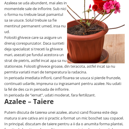
Azaleea se uda abundent, mai ales in
momentele sale de inflorire. Sub nici
o forma nu trebuie lasat pamantul
sa se usuce. Solul trebuie sa fie
mentinut permanent umed, insa nu
ud.
Folositi ghivece care sa asigure un
drenaj corespunzator. Daca sunteti
deja specializat si treceti la ghivece
mari, asezati pe fundul acestora un
strat de pietris, astfel incat apa sa nu
stationeze. Folositi ghivece groase, din teracota, astfel incat sa nu
permita variatii mari de temperatura la radacina.
In perioada imediata inflorii, cand floarea se usuca si pierde frunzele,
continuati udarile, impreuna cu ingrasamant pentru azalee. Nu udati
la fel de des ca in perioada de inflorire.
In perioada de “iernat”, udati moderat, fara fertilizant.
Azalee – Taiere
Putem discuta de taierea unei azalee, atunci cand floarea este deja
matura si are cativa ani si practic a format un mic boschet sau copacel.
In principal, discutam de taiere pentru a ii da o anumita forma plantei,