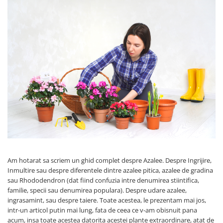
Prun - Prunus
Bulbi de Delphinium
Bulbi de Echinacea
Păr - Pyrus communis
Bulbi de Frezie
Smochini - Ficus carica
Bulbi de Fritillaria
Viță de Vie - Vitis
Bulbi de Gaillardia (Kokarda)
Zmeur - Rubus
Bulbi de Gladiole
Bulbi de Irisi - Stanjenel
Bulbi de Lalele
Bulbi de Leucanthemum
Bulbi de Muscari
Bulbi de Narcise
Bulbi de Ranunculus
Bulbi de Tigridia
Am hotarat sa scriem un ghid complet despre Azalee. Despre Ingrijire,
Bulbi de Zambile
Inmultire sau despre diferentele dintre azalee pitica, azalee de gradina
sau Rhododendron (dat fiind confuzia intre denumirea stiintifica,
Bulbi de Zantedeschia
familie, specii sau denumirea populara). Despre udare azalee,
Bulbi Sparaxis
ingrasamint, sau despre taiere. Toate acestea, le prezentam mai jos,
Mixuri de Bulbi
intr-un articol putin mai lung, fata de ceea ce v-am obisnuit pana
acum, insa toate acestea datorita acestei plante extraordinare, atat de
Seminte de Flori