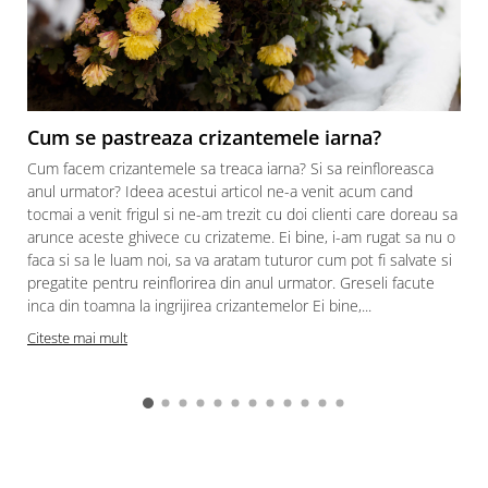
Cum se pastreaza crizantemele iarna?
Cum facem crizantemele sa treaca iarna? Si sa reinfloreasca
anul urmator? Ideea acestui articol ne-a venit acum cand
tocmai a venit frigul si ne-am trezit cu doi clienti care doreau sa
arunce aceste ghivece cu crizateme. Ei bine, i-am rugat sa nu o
faca si sa le luam noi, sa va aratam tuturor cum pot fi salvate si
pregatite pentru reinflorirea din anul urmator. Greseli facute
inca din toamna la ingrijirea crizantemelor Ei bine,...
Citeste mai mult