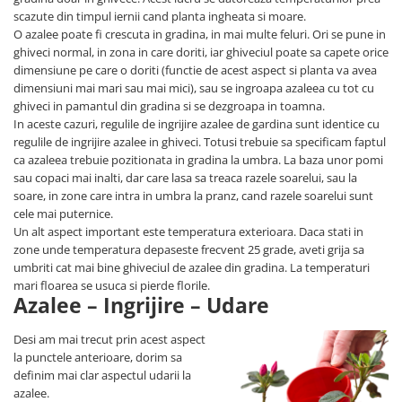
scazute din timpul iernii cand planta ingheata si moare.
O azalee poate fi crescuta in gradina, in mai multe feluri. Ori se pune in
ghiveci normal, in zona in care doriti, iar ghiveciul poate sa capete orice
dimensiune pe care o doriti (functie de acest aspect si planta va avea
dimensiuni mai mari sau mai mici), sau se ingroapa azaleea cu tot cu
ghiveci in pamantul din gradina si se dezgroapa in toamna.
In aceste cazuri, regulile de ingrijire azalee de gardina sunt identice cu
regulile de ingrijire azalee in ghiveci. Totusi trebuie sa specificam faptul
ca azaleea trebuie pozitionata in gradina la umbra. La baza unor pomi
sau copaci mai inalti, dar care lasa sa treaca razele soarelui, sau la
soare, in zone care intra in umbra la pranz, cand razele soarelui sunt
cele mai puternice.
Un alt aspect important este temperatura exterioara. Daca stati in
zone unde temperatura depaseste frecvent 25 grade, aveti grija sa
umbriti cat mai bine ghiveciul de azalee din gradina. La temperaturi
mari floarea se usuca si pierde florile.
Azalee – Ingrijire – Udare
Desi am mai trecut prin acest aspect
la punctele anterioare, dorim sa
definim mai clar aspectul udarii la
azalee.