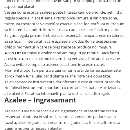
functie de locatia unde o cultivam sau pur si simplu pentru a ii da un
aspect mai placut.
Vestea buna este ca azaleea poate fi taiata cam de oriunde, nefiind o
regula speciala in acest sens. Practic orice ramura si din orice zona,
taiem, va creste si se va ramifica exact din acel loc. Astfel ca nu trebuie
sa fiti atenti la noduri, frunze, etc, asa cum este specific altor plante.
Singura regula pe care trebuie sa o respectati neaparat este ca taierea
sa se faca in intervalul in care azaleea a produs flori si acestea s-au
ofilit si momentul in care se pregateste sa produca noi muguri.
ATENTIE:
NU taiati o azalee cand are muguri pe ramuri. Daca faceti
acest lucru, in cele mai multe cazuri, nu veti avea flori anul care vine.
Asa ca evitati complet o asemenea actiune in aceste cazuri.
Momentul oportun pentru a taia ramurile si ai da forma azaleei este
aproximativ luna Iulie, cand planta se afla intre cele doua faze.
Taiati azaleea cu instrumente dezinfectate si care au taietura rapida.
Nu folositi instrumente murdare, cu care ati efectuat alte activitati la
alte plante. Riscati sa inbolnaviti planta si chiar sa o distrugeti.
Azalee – Ingrasamant
Azaleea nu are nevoi speciale de ingrasamant. Atata vreme cat s-a
respectat plantarea in sol acid, eventual pamant de padure sau, in
cazul azaleei de gradina, pamantul din gradina sa fie de calitate si sa
asigure nutrientii necesari plantei.